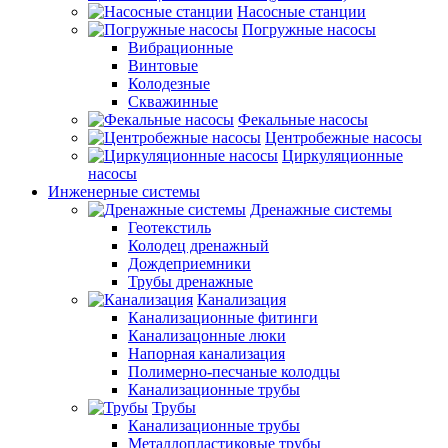
Насосные станции
Погружные насосы
Вибрационные
Винтовые
Колодезные
Скважинные
Фекальные насосы
Центробежные насосы
Циркуляционные
насосы
Инженерные системы
Дренажные системы
Геотекстиль
Колодец дренажный
Дождеприемники
Трубы дренажные
Канализация
Канализационные фитинги
Канализацонные люки
Напорная канализация
Полимерно-песчаные колодцы
Канализационные трубы
Трубы
Канализационные трубы
Металлопластиковые трубы