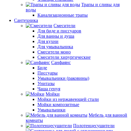
Трапы и сливы для
воды
Канализационные трапы
Сантехника
Смесители
Для биде и писсуаров
Для ванны и душа
Для кухни
Для умывальника
Смесители моно
Смесители хирургические
Санфаянс
Биде
Писсуары
Умывальники (раковины)
Унитазы
Чаша генуя
Мойки
Мойки из нержавеющей стали
Мойки композитные
Умывальники
Мебель для ванной
комнаты
Полотенцесушители