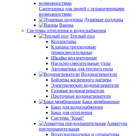
Сантехника для людей с ограниченными
возможностями
Душевые поддоны
Ванны
Системы отопления и водоснабжения
Теплый пол
Коллекторы
Клапана трехходовые
термосмесительные
Шкафы коллекторные
Насосно-смесительные узлы
Автоматика для теплого пола
Водонагреватели
Бойлеры косвенного нагрева
Электрические водонагреватели
Газовые водонагреватели
Проточные водонагреватели
Баки мембранные
Баки для водоснабжения
Баки для отопления
Система "Краб"
Арматура
предохранительная
Воздухоотводчики и сепараторы