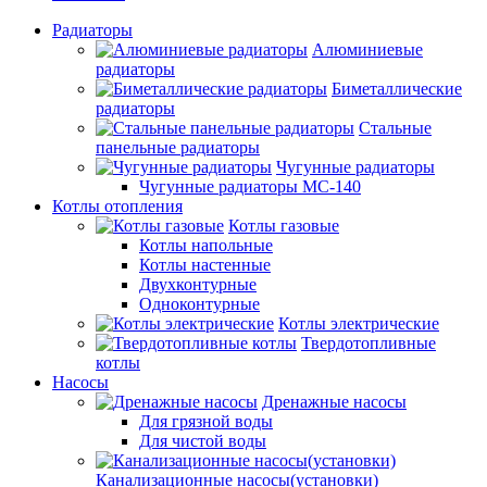
Радиаторы
Алюминиевые
радиаторы
Биметаллические
радиаторы
Стальные
панельные радиаторы
Чугунные радиаторы
Чугунные радиаторы МС-140
Котлы отопления
Котлы газовые
Котлы напольные
Котлы настенные
Двухконтурные
Одноконтурные
Котлы электрические
Твердотопливные
котлы
Насосы
Дренажные насосы
Для грязной воды
Для чистой воды
Канализационные насосы(установки)