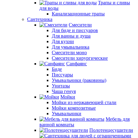
Трапы и сливы
для воды
Канализационные трапы
Сантехника
Смесители
Для биде и писсуаров
Для ванны и душа
Для кухни
Для умывальника
Смесители моно
Смесители хирургические
Санфаянс
Биде
Писсуары
Умывальники (раковины)
Унитазы
Чаша генуя
Мойки
Мойки из нержавеющей стали
Мойки композитные
Умывальники
Мебель для
ванной комнаты
Полотенцесушители