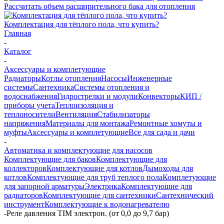
Рассчитать объем расширительного бака для отопления
Комплектация для тёплого пола, что купить?
Главная
-
Каталог
-
Аксессуары и комплетующие
Радиаторы
Котлы отопления
Насосы
Инженерные
системы
Сантехника
Системы отопления и
водоснабжения
Гидрострелки и модули
Конвекторы
КИП /
приборы учета
Теплоизоляция и
теплоносители
Вентиляция
Стабилизаторы
напряжения
Материалы для монтажа
Ремонтные хомуты и
муфты
Аксессуары и комплетующие
Все для сада и дачи
-
Автоматика и комплектующие для насосов
Комплектующие для баков
Комплектующие для
коллекторов
Комплектующие для котлов
Дымоходы для
котлов
Комплектующие для труб теплого пола
Комплетующие
для запорной арматуры
Электрика
Комплектующие для
радиаторов
Комплектующие для сантехники
Сантехнический
инструмент
Комплектующие к водонагревателю
-
Реле давления TIM электрон. (от 0,0 до 9,7 бар)