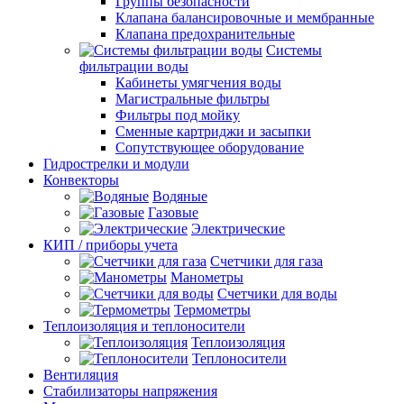
Группы безопасности
Клапана балансировочные и мембранные
Клапана предохранительные
Системы
фильтрации воды
Кабинеты умягчения воды
Магистральные фильтры
Фильтры под мойку
Сменные картриджи и засыпки
Сопутствующее оборудование
Гидрострелки и модули
Конвекторы
Водяные
Газовые
Электрические
КИП / приборы учета
Счетчики для газа
Манометры
Счетчики для воды
Термометры
Теплоизоляция и теплоносители
Теплоизоляция
Теплоносители
Вентиляция
Стабилизаторы напряжения