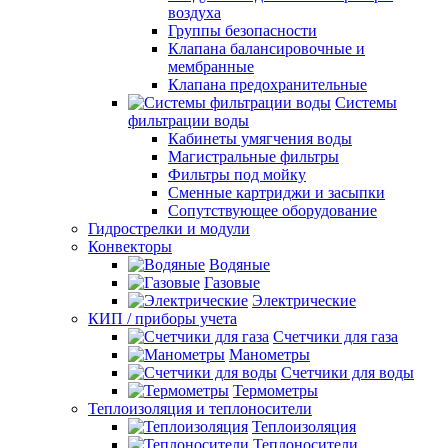
воздуха
Группы безопасности
Клапана балансировочные и
мембранные
Клапана предохранительные
Системы
фильтрации воды
Кабинеты умягчения воды
Магистральные фильтры
Фильтры под мойку
Сменные картриджи и засыпки
Сопутствующее оборудование
Гидрострелки и модули
Конвекторы
Водяные
Газовые
Электрические
КИП / приборы учета
Счетчики для газа
Манометры
Счетчики для воды
Термометры
Теплоизоляция и теплоносители
Теплоизоляция
Теплоносители