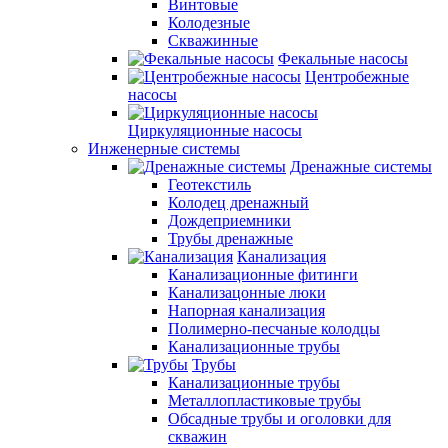
Винтовые
Колодезные
Скважинные
Фекальные насосы
Центробежные
насосы
Циркуляционные насосы
Инженерные системы
Дренажные системы
Геотекстиль
Колодец дренажный
Дождеприемники
Трубы дренажные
Канализация
Канализационные фитинги
Канализацонные люки
Напорная канализация
Полимерно-песчаные колодцы
Канализационные трубы
Трубы
Канализационные трубы
Металлопластиковые трубы
Обсадные трубы и оголовки для
скважин