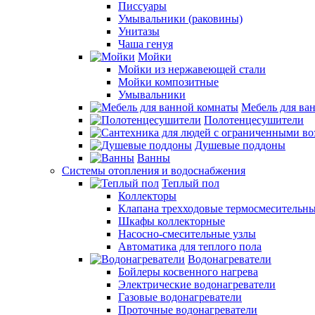
Писсуары
Умывальники (раковины)
Унитазы
Чаша генуя
Мойки
Мойки из нержавеющей стали
Мойки композитные
Умывальники
Мебель для ва
Полотенцесушители
Душевые поддоны
Ванны
Системы отопления и водоснабжения
Теплый пол
Коллекторы
Клапана трехходовые термосмесительн
Шкафы коллекторные
Насосно-смесительные узлы
Автоматика для теплого пола
Водонагреватели
Бойлеры косвенного нагрева
Электрические водонагреватели
Газовые водонагреватели
Проточные водонагреватели