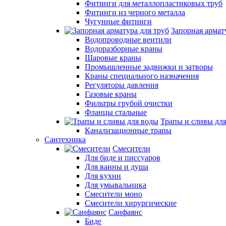
Фитинги для металлопластиковых труб
Фитинги из черного металла
Чугунные фитинги
Запорная армат
Водопроводные вентили
Водоразборные краны
Шаровые краны
Промышленные задвижки и затворы
Краны специального назначения
Регуляторы давления
Газовые краны
Фильтры грубой очистки
Фланцы стальные
Трапы и сливы дл
Канализационные трапы
Сантехника
Смесители
Для биде и писсуаров
Для ванны и душа
Для кухни
Для умывальника
Смесители моно
Смесители хирургические
Санфаянс
Биде