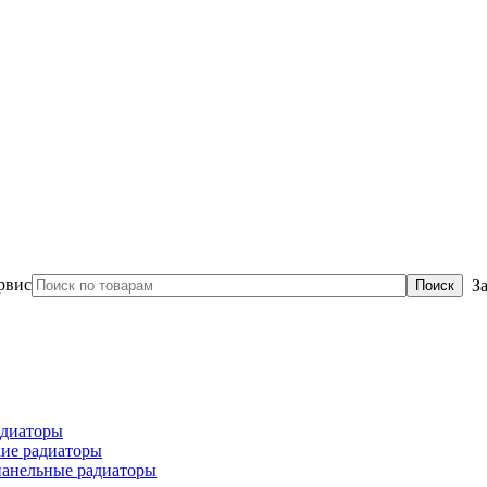
З
диаторы
ие радиаторы
панельные радиаторы