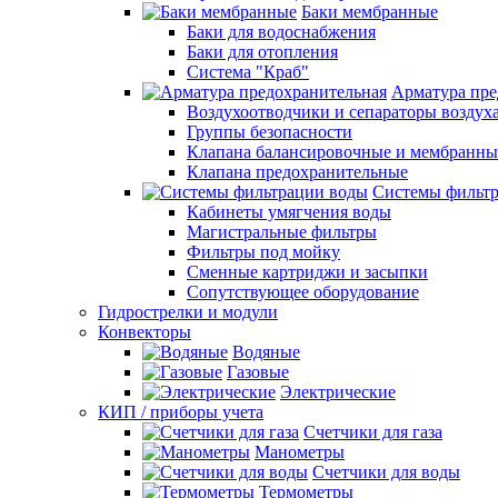
Баки мембранные
Баки для водоснабжения
Баки для отопления
Система "Краб"
Арматура пре
Воздухоотводчики и сепараторы воздух
Группы безопасности
Клапана балансировочные и мембранны
Клапана предохранительные
Системы фильт
Кабинеты умягчения воды
Магистральные фильтры
Фильтры под мойку
Сменные картриджи и засыпки
Сопутствующее оборудование
Гидрострелки и модули
Конвекторы
Водяные
Газовые
Электрические
КИП / приборы учета
Счетчики для газа
Манометры
Счетчики для воды
Термометры