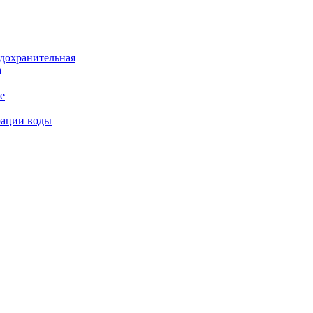
дохранительная
а
е
рации воды