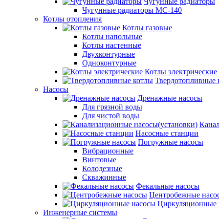
Чугунные радиаторы
Чугунные радиаторы МС-140
Котлы отопления
Котлы газовые
Котлы напольные
Котлы настенные
Двухконтурные
Одноконтурные
Котлы электрические
Твердотопливные 
Насосы
Дренажные насосы
Для грязной воды
Для чистой воды
Канал
Насосные станции
Погружные насосы
Вибрационные
Винтовые
Колодезные
Скважинные
Фекальные насосы
Центробежные насо
Циркуляционные 
Инженерные системы