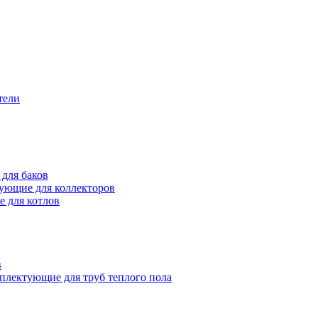
тели
для баков
ующие для коллекторов
 для котлов
в
плектующие для труб теплого пола