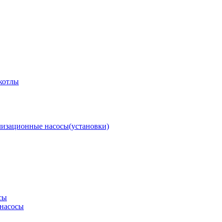
котлы
изационные насосы(установки)
сы
насосы