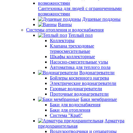
Сантехника для людей с ограниченными
возможностями
Душевые поддоны
Ванны
Системы отопления и водоснабжения
Теплый пол
Коллекторы
Клапана трехходовые
термосмесительные
Шкафы коллекторные
Насосно-смесительные узлы
Автоматика для теплого пола
Водонагреватели
Бойлеры косвенного нагрева
Электрические водонагреватели
Газовые водонагреватели
Проточные водонагреватели
Баки мембранные
Баки для водоснабжения
Баки для отопления
Система "Краб"
Арматура
предохранительная
Воздухоотводчики и сепараторы