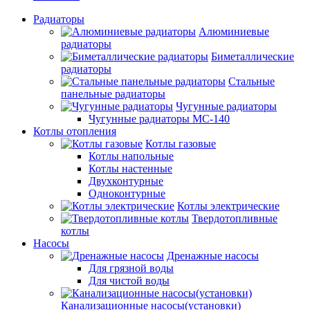
Радиаторы
Алюминиевые
радиаторы
Биметаллические
радиаторы
Стальные
панельные радиаторы
Чугунные радиаторы
Чугунные радиаторы МС-140
Котлы отопления
Котлы газовые
Котлы напольные
Котлы настенные
Двухконтурные
Одноконтурные
Котлы электрические
Твердотопливные
котлы
Насосы
Дренажные насосы
Для грязной воды
Для чистой воды
Канализационные насосы(установки)