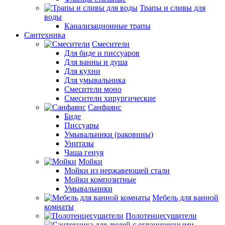
Трапы и сливы для
воды
Канализационные трапы
Сантехника
Смесители
Для биде и писсуаров
Для ванны и душа
Для кухни
Для умывальника
Смесители моно
Смесители хирургические
Санфаянс
Биде
Писсуары
Умывальники (раковины)
Унитазы
Чаша генуя
Мойки
Мойки из нержавеющей стали
Мойки композитные
Умывальники
Мебель для ванной
комнаты
Полотенцесушители