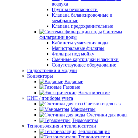
воздуха
Группы безопасности
Клапана балансировочные и
мембранные
Клапана предохранительные
Системы
фильтрации воды
Кабинеты умягчения воды
Магистральные фильтры
Фильтры под мойку
Сменные картриджи и засыпки
Сопутствующее оборудование
Гидрострелки и модули
Конвекторы
Водяные
Газовые
Электрические
КИП / приборы учета
Счетчики для газа
Манометры
Счетчики для воды
Термометры
Теплоизоляция и теплоносители
Теплоизоляция
Теплоносители