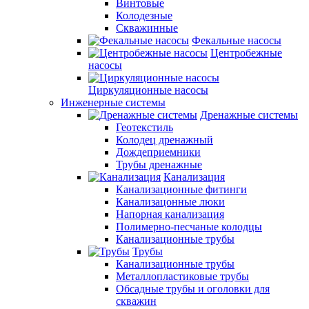
Винтовые
Колодезные
Скважинные
Фекальные насосы
Центробежные
насосы
Циркуляционные насосы
Инженерные системы
Дренажные системы
Геотекстиль
Колодец дренажный
Дождеприемники
Трубы дренажные
Канализация
Канализационные фитинги
Канализацонные люки
Напорная канализация
Полимерно-песчаные колодцы
Канализационные трубы
Трубы
Канализационные трубы
Металлопластиковые трубы
Обсадные трубы и оголовки для
скважин