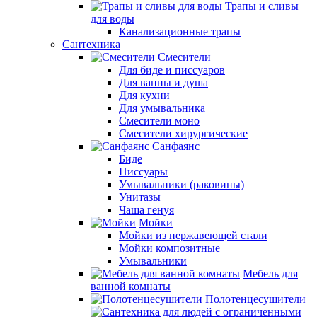
Трапы и сливы
для воды
Канализационные трапы
Сантехника
Смесители
Для биде и писсуаров
Для ванны и душа
Для кухни
Для умывальника
Смесители моно
Смесители хирургические
Санфаянс
Биде
Писсуары
Умывальники (раковины)
Унитазы
Чаша генуя
Мойки
Мойки из нержавеющей стали
Мойки композитные
Умывальники
Мебель для
ванной комнаты
Полотенцесушители