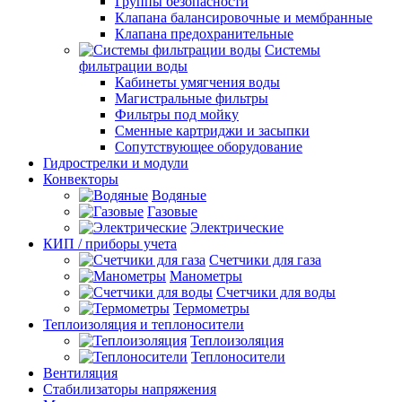
Группы безопасности
Клапана балансировочные и мембранные
Клапана предохранительные
Системы
фильтрации воды
Кабинеты умягчения воды
Магистральные фильтры
Фильтры под мойку
Сменные картриджи и засыпки
Сопутствующее оборудование
Гидрострелки и модули
Конвекторы
Водяные
Газовые
Электрические
КИП / приборы учета
Счетчики для газа
Манометры
Счетчики для воды
Термометры
Теплоизоляция и теплоносители
Теплоизоляция
Теплоносители
Вентиляция
Стабилизаторы напряжения