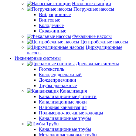
Насосные станции
Погружные насосы
Вибрационные
Винтовые
Колодезные
Скважинные
Фекальные насосы
Центробежные насосы
Циркуляционные
насосы
Инженерные системы
Дренажные системы
Геотекстиль
Колодец дренажный
Дождеприемники
Трубы дренажные
Канализация
Канализационные фитинги
Канализацонные люки
Напорная канализация
Полимерно-песчаные колодцы
Канализационные трубы
Трубы
Канализационные трубы
Металлопластиковые трубы