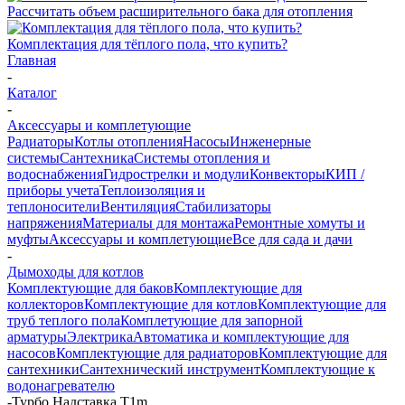
Рассчитать объем расширительного бака для отопления
Комплектация для тёплого пола, что купить?
Главная
-
Каталог
-
Аксессуары и комплетующие
Радиаторы
Котлы отопления
Насосы
Инженерные
системы
Сантехника
Системы отопления и
водоснабжения
Гидрострелки и модули
Конвекторы
КИП /
приборы учета
Теплоизоляция и
теплоносители
Вентиляция
Стабилизаторы
напряжения
Материалы для монтажа
Ремонтные хомуты и
муфты
Аксессуары и комплетующие
Все для сада и дачи
-
Дымоходы для котлов
Комплектующие для баков
Комплектующие для
коллекторов
Комплектующие для котлов
Комплектующие для
труб теплого пола
Комплетующие для запорной
арматуры
Электрика
Автоматика и комплектующие для
насосов
Комплектующие для радиаторов
Комплектующие для
сантехники
Сантехнический инструмент
Комплектующие к
водонагревателю
-
Турбо Надставка Т1m