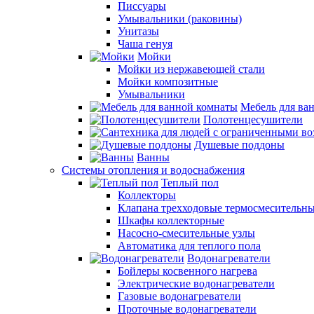
Писсуары
Умывальники (раковины)
Унитазы
Чаша генуя
Мойки
Мойки из нержавеющей стали
Мойки композитные
Умывальники
Мебель для ва
Полотенцесушители
Душевые поддоны
Ванны
Системы отопления и водоснабжения
Теплый пол
Коллекторы
Клапана трехходовые термосмесительн
Шкафы коллекторные
Насосно-смесительные узлы
Автоматика для теплого пола
Водонагреватели
Бойлеры косвенного нагрева
Электрические водонагреватели
Газовые водонагреватели
Проточные водонагреватели