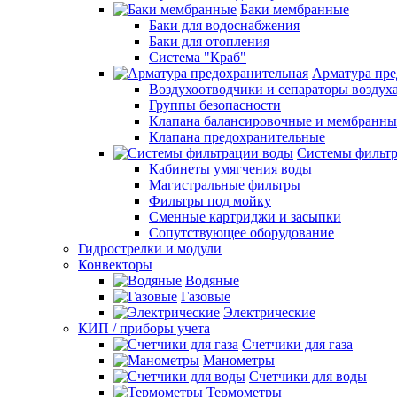
Баки мембранные
Баки для водоснабжения
Баки для отопления
Система "Краб"
Арматура пре
Воздухоотводчики и сепараторы воздух
Группы безопасности
Клапана балансировочные и мембранны
Клапана предохранительные
Системы фильт
Кабинеты умягчения воды
Магистральные фильтры
Фильтры под мойку
Сменные картриджи и засыпки
Сопутствующее оборудование
Гидрострелки и модули
Конвекторы
Водяные
Газовые
Электрические
КИП / приборы учета
Счетчики для газа
Манометры
Счетчики для воды
Термометры