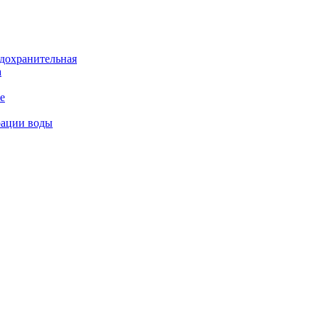
дохранительная
а
е
рации воды