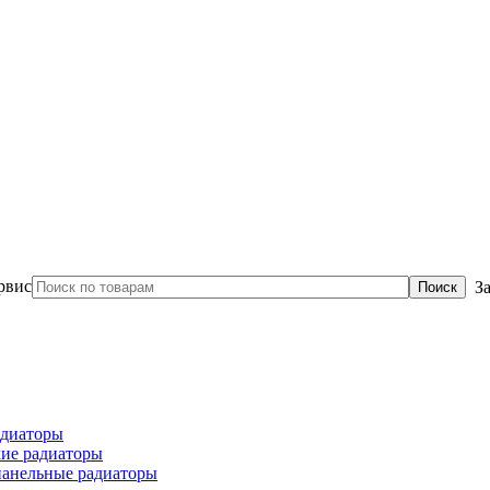
З
диаторы
ие радиаторы
панельные радиаторы