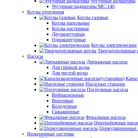
Чугунные радиаторы
Чугунные радиаторы МС-140
Котлы отопления
Котлы газовые
Котлы напольные
Котлы настенные
Двухконтурные
Одноконтурные
Котлы электрические
Твердотопливные 
Насосы
Дренажные насосы
Для грязной воды
Для чистой воды
Канал
Насосные станции
Погружные насосы
Вибрационные
Винтовые
Колодезные
Скважинные
Фекальные насосы
Центробежные насо
Циркуляционные 
Инженерные системы