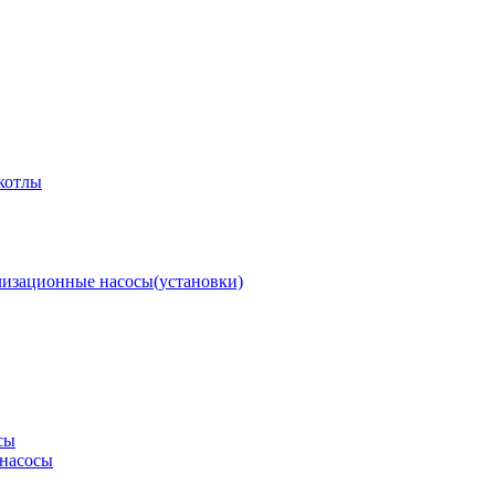
котлы
изационные насосы(установки)
сы
насосы