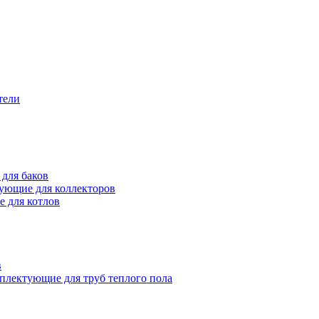
тели
для баков
ующие для коллекторов
 для котлов
в
плектующие для труб теплого пола