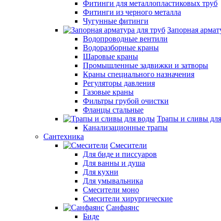
Фитинги для металлопластиковых труб
Фитинги из черного металла
Чугунные фитинги
Запорная армат
Водопроводные вентили
Водоразборные краны
Шаровые краны
Промышленные задвижки и затворы
Краны специального назначения
Регуляторы давления
Газовые краны
Фильтры грубой очистки
Фланцы стальные
Трапы и сливы дл
Канализационные трапы
Сантехника
Смесители
Для биде и писсуаров
Для ванны и душа
Для кухни
Для умывальника
Смесители моно
Смесители хирургические
Санфаянс
Биде