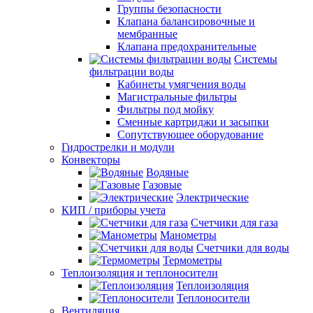
Группы безопасности
Клапана балансировочные и
мембранные
Клапана предохранительные
Системы
фильтрации воды
Кабинеты умягчения воды
Магистральные фильтры
Фильтры под мойку
Сменные картриджи и засыпки
Сопутствующее оборудование
Гидрострелки и модули
Конвекторы
Водяные
Газовые
Электрические
КИП / приборы учета
Счетчики для газа
Манометры
Счетчики для воды
Термометры
Теплоизоляция и теплоносители
Теплоизоляция
Теплоносители
Вентиляция