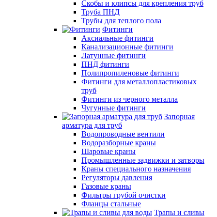
Скобы и клипсы для крепления труб
Труба ПНД
Трубы для теплого пола
Фитинги
Аксиальные фитинги
Канализационные фитинги
Латунные фитинги
ПНД фитинги
Полипропиленовые фитинги
Фитинги для металлопластиковых
труб
Фитинги из черного металла
Чугунные фитинги
Запорная
арматура для труб
Водопроводные вентили
Водоразборные краны
Шаровые краны
Промышленные задвижки и затворы
Краны специального назначения
Регуляторы давления
Газовые краны
Фильтры грубой очистки
Фланцы стальные
Трапы и сливы