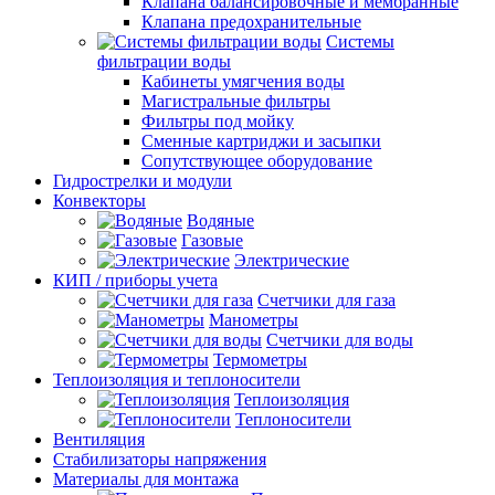
Клапана балансировочные и мембранные
Клапана предохранительные
Системы
фильтрации воды
Кабинеты умягчения воды
Магистральные фильтры
Фильтры под мойку
Сменные картриджи и засыпки
Сопутствующее оборудование
Гидрострелки и модули
Конвекторы
Водяные
Газовые
Электрические
КИП / приборы учета
Счетчики для газа
Манометры
Счетчики для воды
Термометры
Теплоизоляция и теплоносители
Теплоизоляция
Теплоносители
Вентиляция
Стабилизаторы напряжения
Материалы для монтажа