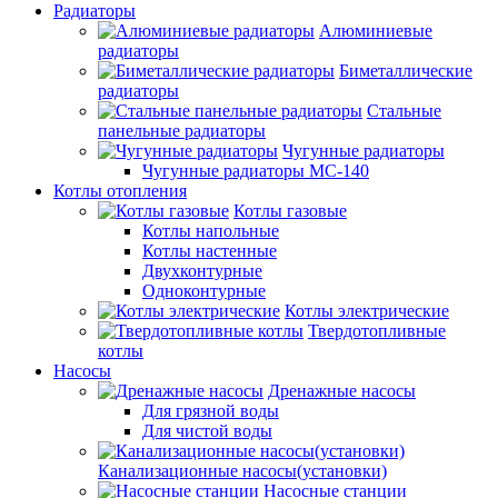
Радиаторы
Алюминиевые
радиаторы
Биметаллические
радиаторы
Стальные
панельные радиаторы
Чугунные радиаторы
Чугунные радиаторы МС-140
Котлы отопления
Котлы газовые
Котлы напольные
Котлы настенные
Двухконтурные
Одноконтурные
Котлы электрические
Твердотопливные
котлы
Насосы
Дренажные насосы
Для грязной воды
Для чистой воды
Канализационные насосы(установки)
Насосные станции