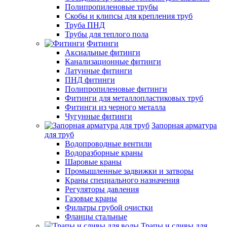
Полипропиленовые трубы
Скобы и клипсы для крепления труб
Труба ПНД
Трубы для теплого пола
Фитинги
Аксиальные фитинги
Канализационные фитинги
Латунные фитинги
ПНД фитинги
Полипропиленовые фитинги
Фитинги для металлопластиковых труб
Фитинги из черного металла
Чугунные фитинги
Запорная арматура
для труб
Водопроводные вентили
Водоразборные краны
Шаровые краны
Промышленные задвижки и затворы
Краны специального назначения
Регуляторы давления
Газовые краны
Фильтры грубой очистки
Фланцы стальные
Трапы и сливы для