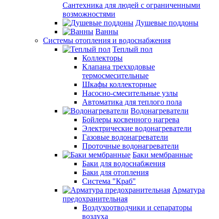
Сантехника для людей с ограниченными
возможностями
Душевые поддоны
Ванны
Системы отопления и водоснабжения
Теплый пол
Коллекторы
Клапана трехходовые
термосмесительные
Шкафы коллекторные
Насосно-смесительные узлы
Автоматика для теплого пола
Водонагреватели
Бойлеры косвенного нагрева
Электрические водонагреватели
Газовые водонагреватели
Проточные водонагреватели
Баки мембранные
Баки для водоснабжения
Баки для отопления
Система "Краб"
Арматура
предохранительная
Воздухоотводчики и сепараторы
воздуха