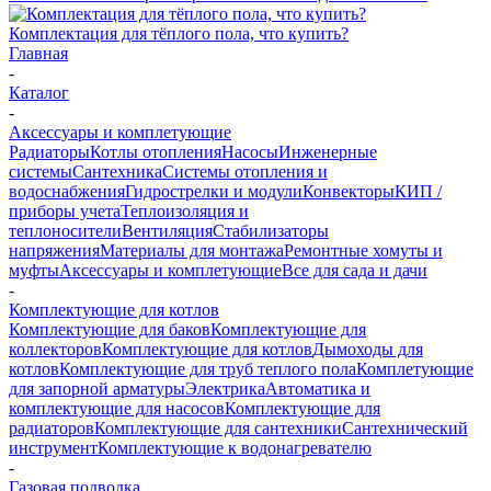
Комплектация для тёплого пола, что купить?
Главная
-
Каталог
-
Аксессуары и комплетующие
Радиаторы
Котлы отопления
Насосы
Инженерные
системы
Сантехника
Системы отопления и
водоснабжения
Гидрострелки и модули
Конвекторы
КИП /
приборы учета
Теплоизоляция и
теплоносители
Вентиляция
Стабилизаторы
напряжения
Материалы для монтажа
Ремонтные хомуты и
муфты
Аксессуары и комплетующие
Все для сада и дачи
-
Комплектующие для котлов
Комплектующие для баков
Комплектующие для
коллекторов
Комплектующие для котлов
Дымоходы для
котлов
Комплектующие для труб теплого пола
Комплетующие
для запорной арматуры
Электрика
Автоматика и
комплектующие для насосов
Комплектующие для
радиаторов
Комплектующие для сантехники
Сантехнический
инструмент
Комплектующие к водонагревателю
-
Газовая подводка