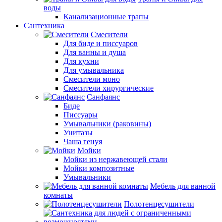
воды
Канализационные трапы
Сантехника
Смесители
Для биде и писсуаров
Для ванны и душа
Для кухни
Для умывальника
Смесители моно
Смесители хирургические
Санфаянс
Биде
Писсуары
Умывальники (раковины)
Унитазы
Чаша генуя
Мойки
Мойки из нержавеющей стали
Мойки композитные
Умывальники
Мебель для ванной
комнаты
Полотенцесушители