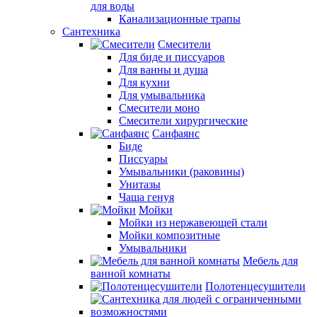
для воды
Канализационные трапы
Сантехника
Смесители
Для биде и писсуаров
Для ванны и душа
Для кухни
Для умывальника
Смесители моно
Смесители хирургические
Санфаянс
Биде
Писсуары
Умывальники (раковины)
Унитазы
Чаша генуя
Мойки
Мойки из нержавеющей стали
Мойки композитные
Умывальники
Мебель для
ванной комнаты
Полотенцесушители