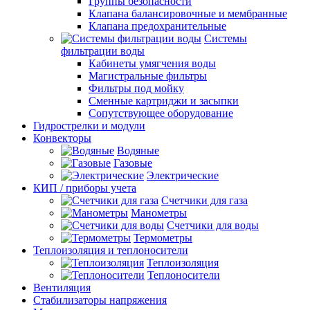
Группы безопасности
Клапана балансировочные и мембранные
Клапана предохранительные
Системы
фильтрации воды
Кабинеты умягчения воды
Магистральные фильтры
Фильтры под мойку
Сменные картриджи и засыпки
Сопутствующее оборудование
Гидрострелки и модули
Конвекторы
Водяные
Газовые
Электрические
КИП / приборы учета
Счетчики для газа
Манометры
Счетчики для воды
Термометры
Теплоизоляция и теплоносители
Теплоизоляция
Теплоносители
Вентиляция
Стабилизаторы напряжения