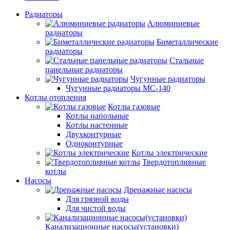
Радиаторы
Алюминиевые
радиаторы
Биметаллические
радиаторы
Стальные
панельные радиаторы
Чугунные радиаторы
Чугунные радиаторы МС-140
Котлы отопления
Котлы газовые
Котлы напольные
Котлы настенные
Двухконтурные
Одноконтурные
Котлы электрические
Твердотопливные
котлы
Насосы
Дренажные насосы
Для грязной воды
Для чистой воды
Канализационные насосы(установки)