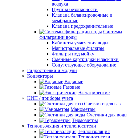
воздуха
Группы безопасности
Клапана балансировочные и
мембранные
Клапана предохранительные
Системы
фильтрации воды
Кабинеты умягчения воды
Магистральные фильтры
Фильтры под мойку
Сменные картриджи и засыпки
Сопутствующее оборудование
Гидрострелки и модули
Конвекторы
Водяные
Газовые
Электрические
КИП / приборы учета
Счетчики для газа
Манометры
Счетчики для воды
Термометры
Теплоизоляция и теплоносители
Теплоизоляция
Теплоносители