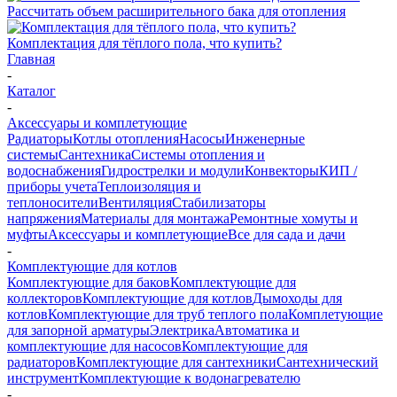
Рассчитать объем расширительного бака для отопления
Комплектация для тёплого пола, что купить?
Главная
-
Каталог
-
Аксессуары и комплетующие
Радиаторы
Котлы отопления
Насосы
Инженерные
системы
Сантехника
Системы отопления и
водоснабжения
Гидрострелки и модули
Конвекторы
КИП /
приборы учета
Теплоизоляция и
теплоносители
Вентиляция
Стабилизаторы
напряжения
Материалы для монтажа
Ремонтные хомуты и
муфты
Аксессуары и комплетующие
Все для сада и дачи
-
Комплектующие для котлов
Комплектующие для баков
Комплектующие для
коллекторов
Комплектующие для котлов
Дымоходы для
котлов
Комплектующие для труб теплого пола
Комплетующие
для запорной арматуры
Электрика
Автоматика и
комплектующие для насосов
Комплектующие для
радиаторов
Комплектующие для сантехники
Сантехнический
инструмент
Комплектующие к водонагревателю
-