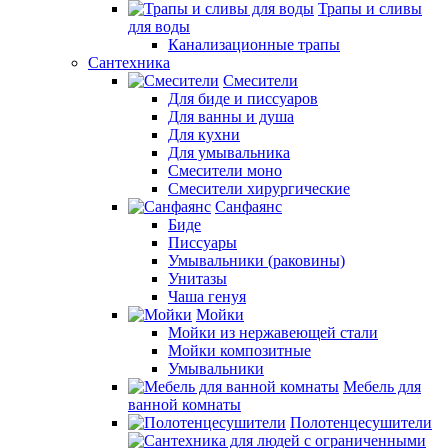
Трапы и сливы
для воды
Канализационные трапы
Сантехника
Смесители
Для биде и писсуаров
Для ванны и душа
Для кухни
Для умывальника
Смесители моно
Смесители хирургические
Санфаянс
Биде
Писсуары
Умывальники (раковины)
Унитазы
Чаша генуя
Мойки
Мойки из нержавеющей стали
Мойки композитные
Умывальники
Мебель для
ванной комнаты
Полотенцесушители