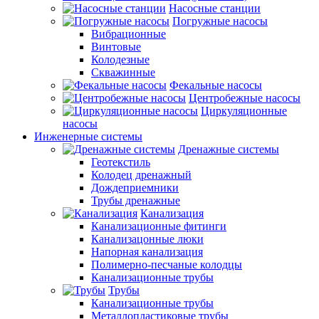
Насосные станции
Погружные насосы
Вибрационные
Винтовые
Колодезные
Скважинные
Фекальные насосы
Центробежные насосы
Циркуляционные
насосы
Инженерные системы
Дренажные системы
Геотекстиль
Колодец дренажный
Дождеприемники
Трубы дренажные
Канализация
Канализационные фитинги
Канализацонные люки
Напорная канализация
Полимерно-песчаные колодцы
Канализационные трубы
Трубы
Канализационные трубы
Металлопластиковые трубы