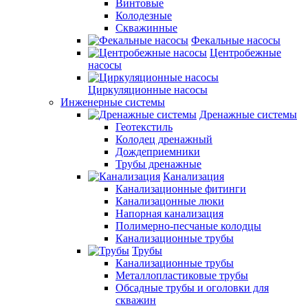
Винтовые
Колодезные
Скважинные
Фекальные насосы
Центробежные
насосы
Циркуляционные насосы
Инженерные системы
Дренажные системы
Геотекстиль
Колодец дренажный
Дождеприемники
Трубы дренажные
Канализация
Канализационные фитинги
Канализацонные люки
Напорная канализация
Полимерно-песчаные колодцы
Канализационные трубы
Трубы
Канализационные трубы
Металлопластиковые трубы
Обсадные трубы и оголовки для
скважин