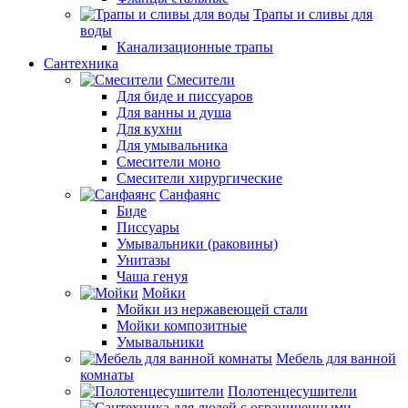
Трапы и сливы для
воды
Канализационные трапы
Сантехника
Смесители
Для биде и писсуаров
Для ванны и душа
Для кухни
Для умывальника
Смесители моно
Смесители хирургические
Санфаянс
Биде
Писсуары
Умывальники (раковины)
Унитазы
Чаша генуя
Мойки
Мойки из нержавеющей стали
Мойки композитные
Умывальники
Мебель для ванной
комнаты
Полотенцесушители