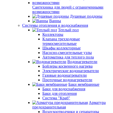
Сантехника для людей с ограниченными
возможностями
Душевые поддоны
Ванны
Системы отопления и водоснабжения
Теплый пол
Коллекторы
Клапана трехходовые
термосмесительные
Шкафы коллекторные
Насосно-смесительные узлы
Автоматика для теплого пола
Водонагреватели
Бойлеры косвенного нагрева
Электрические водонагреватели
Газовые водонагреватели
Проточные водонагреватели
Баки мембранные
Баки для водоснабжения
Баки для отопления
Система "Краб"
Арматура
предохранительная
Воздухоотводчики и сепараторы