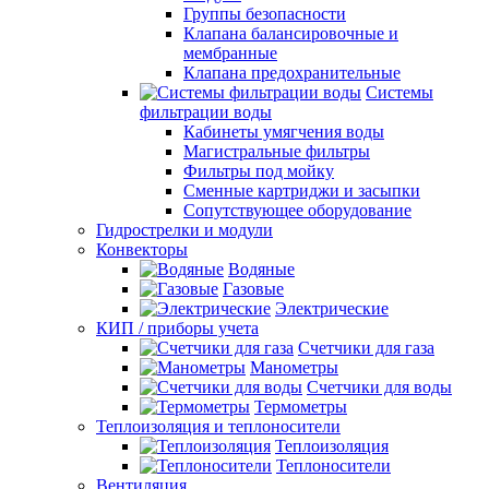
Группы безопасности
Клапана балансировочные и
мембранные
Клапана предохранительные
Системы
фильтрации воды
Кабинеты умягчения воды
Магистральные фильтры
Фильтры под мойку
Сменные картриджи и засыпки
Сопутствующее оборудование
Гидрострелки и модули
Конвекторы
Водяные
Газовые
Электрические
КИП / приборы учета
Счетчики для газа
Манометры
Счетчики для воды
Термометры
Теплоизоляция и теплоносители
Теплоизоляция
Теплоносители
Вентиляция