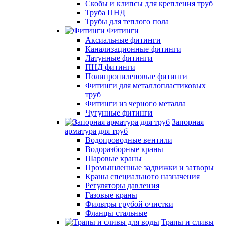
Скобы и клипсы для крепления труб
Труба ПНД
Трубы для теплого пола
Фитинги
Аксиальные фитинги
Канализационные фитинги
Латунные фитинги
ПНД фитинги
Полипропиленовые фитинги
Фитинги для металлопластиковых
труб
Фитинги из черного металла
Чугунные фитинги
Запорная
арматура для труб
Водопроводные вентили
Водоразборные краны
Шаровые краны
Промышленные задвижки и затворы
Краны специального назначения
Регуляторы давления
Газовые краны
Фильтры грубой очистки
Фланцы стальные
Трапы и сливы