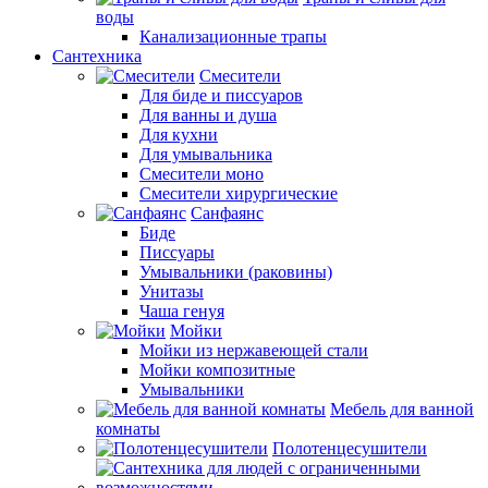
воды
Канализационные трапы
Сантехника
Смесители
Для биде и писсуаров
Для ванны и душа
Для кухни
Для умывальника
Смесители моно
Смесители хирургические
Санфаянс
Биде
Писсуары
Умывальники (раковины)
Унитазы
Чаша генуя
Мойки
Мойки из нержавеющей стали
Мойки композитные
Умывальники
Мебель для ванной
комнаты
Полотенцесушители