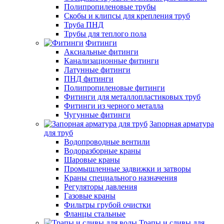
Полипропиленовые трубы
Скобы и клипсы для крепления труб
Труба ПНД
Трубы для теплого пола
Фитинги
Аксиальные фитинги
Канализационные фитинги
Латунные фитинги
ПНД фитинги
Полипропиленовые фитинги
Фитинги для металлопластиковых труб
Фитинги из черного металла
Чугунные фитинги
Запорная арматура
для труб
Водопроводные вентили
Водоразборные краны
Шаровые краны
Промышленные задвижки и затворы
Краны специального назначения
Регуляторы давления
Газовые краны
Фильтры грубой очистки
Фланцы стальные
Трапы и сливы для