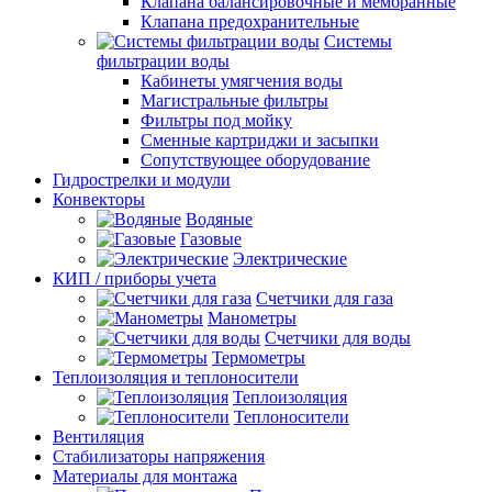
Клапана балансировочные и мембранные
Клапана предохранительные
Системы
фильтрации воды
Кабинеты умягчения воды
Магистральные фильтры
Фильтры под мойку
Сменные картриджи и засыпки
Сопутствующее оборудование
Гидрострелки и модули
Конвекторы
Водяные
Газовые
Электрические
КИП / приборы учета
Счетчики для газа
Манометры
Счетчики для воды
Термометры
Теплоизоляция и теплоносители
Теплоизоляция
Теплоносители
Вентиляция
Стабилизаторы напряжения
Материалы для монтажа