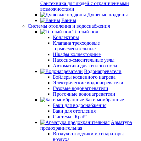
Сантехника для людей с ограниченными
возможностями
Душевые поддоны
Ванны
Системы отопления и водоснабжения
Теплый пол
Коллекторы
Клапана трехходовые
термосмесительные
Шкафы коллекторные
Насосно-смесительные узлы
Автоматика для теплого пола
Водонагреватели
Бойлеры косвенного нагрева
Электрические водонагреватели
Газовые водонагреватели
Проточные водонагреватели
Баки мембранные
Баки для водоснабжения
Баки для отопления
Система "Краб"
Арматура
предохранительная
Воздухоотводчики и сепараторы
воздуха