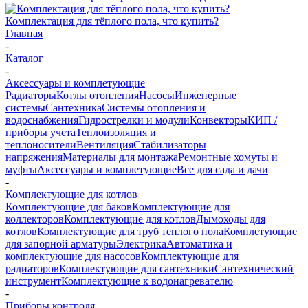
Комплектация для тёплого пола, что купить?
Главная
-
Каталог
-
Аксессуары и комплетующие
Радиаторы
Котлы отопления
Насосы
Инженерные
системы
Сантехника
Системы отопления и
водоснабжения
Гидрострелки и модули
Конвекторы
КИП /
приборы учета
Теплоизоляция и
теплоносители
Вентиляция
Стабилизаторы
напряжения
Материалы для монтажа
Ремонтные хомуты и
муфты
Аксессуары и комплетующие
Все для сада и дачи
-
Комплектующие для котлов
Комплектующие для баков
Комплектующие для
коллекторов
Комплектующие для котлов
Дымоходы для
котлов
Комплектующие для труб теплого пола
Комплетующие
для запорной арматуры
Электрика
Автоматика и
комплектующие для насосов
Комплектующие для
радиаторов
Комплектующие для сантехники
Сантехнический
инструмент
Комплектующие к водонагревателю
-
Приборы контроля