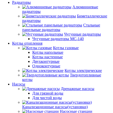
Радиаторы
Алюминиевые
радиаторы
Биметаллические
радиаторы
Стальные
панельные радиаторы
Чугунные радиаторы
Чугунные радиаторы МС-140
Котлы отопления
Котлы газовые
Котлы напольные
Котлы настенные
Двухконтурные
Одноконтурные
Котлы электрические
Твердотопливные
котлы
Насосы
Дренажные насосы
Для грязной воды
Для чистой воды
Канализационные насосы(установки)
Насосные станции