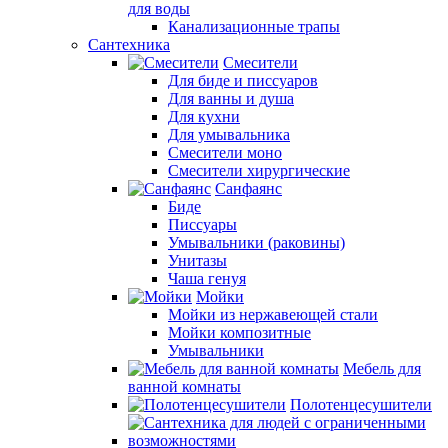
для воды
Канализационные трапы
Сантехника
Смесители
Для биде и писсуаров
Для ванны и душа
Для кухни
Для умывальника
Смесители моно
Смесители хирургические
Санфаянс
Биде
Писсуары
Умывальники (раковины)
Унитазы
Чаша генуя
Мойки
Мойки из нержавеющей стали
Мойки композитные
Умывальники
Мебель для
ванной комнаты
Полотенцесушители