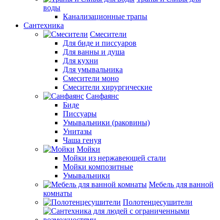
воды
Канализационные трапы
Сантехника
Смесители
Для биде и писсуаров
Для ванны и душа
Для кухни
Для умывальника
Смесители моно
Смесители хирургические
Санфаянс
Биде
Писсуары
Умывальники (раковины)
Унитазы
Чаша генуя
Мойки
Мойки из нержавеющей стали
Мойки композитные
Умывальники
Мебель для ванной
комнаты
Полотенцесушители