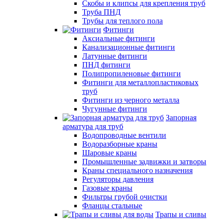
Скобы и клипсы для крепления труб
Труба ПНД
Трубы для теплого пола
Фитинги
Аксиальные фитинги
Канализационные фитинги
Латунные фитинги
ПНД фитинги
Полипропиленовые фитинги
Фитинги для металлопластиковых
труб
Фитинги из черного металла
Чугунные фитинги
Запорная
арматура для труб
Водопроводные вентили
Водоразборные краны
Шаровые краны
Промышленные задвижки и затворы
Краны специального назначения
Регуляторы давления
Газовые краны
Фильтры грубой очистки
Фланцы стальные
Трапы и сливы