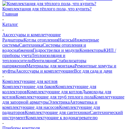
Комплектация для тёплого пола, что купить?
Главная
-
Каталог
-
Аксессуары и комплетующие
Радиаторы
Котлы отопления
Насосы
Инженерные
системы
Сантехника
Системы отопления и
водоснабжения
Гидрострелки и модули
Конвекторы
КИП /
приборы учета
Теплоизоляция и
теплоносители
Вентиляция
Стабилизаторы
напряжения
Материалы для монтажа
Ремонтные хомуты и
муфты
Аксессуары и комплетующие
Все для сада и дачи
-
Комплектующие для котлов
Комплектующие для баков
Комплектующие для
коллекторов
Комплектующие для котлов
Дымоходы для
котлов
Комплектующие для труб теплого пола
Комплетующие
для запорной арматуры
Электрика
Автоматика и
комплектующие для насосов
Комплектующие для
радиаторов
Комплектующие для сантехники
Сантехнический
инструмент
Комплектующие к водонагревателю
-
Приборы контроля