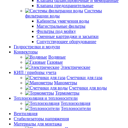
Клапана балансировочные и мембранные
Клапана предохранительные
Системы
фильтрации воды
Кабинеты умягчения воды
Магистральные фильтры
Фильтры под мойку
Сменные картриджи и засыпки
Сопутствующее оборудование
Гидрострелки и модули
Конвекторы
Водяные
Газовые
Электрические
КИП / приборы учета
Счетчики для газа
Манометры
Счетчики для воды
Термометры
Теплоизоляция и теплоносители
Теплоизоляция
Теплоносители
Вентиляция
Стабилизаторы напряжения
Материалы для монтажа