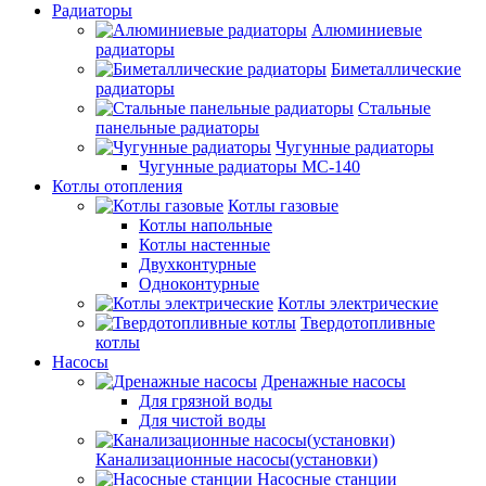
Радиаторы
Алюминиевые
радиаторы
Биметаллические
радиаторы
Стальные
панельные радиаторы
Чугунные радиаторы
Чугунные радиаторы МС-140
Котлы отопления
Котлы газовые
Котлы напольные
Котлы настенные
Двухконтурные
Одноконтурные
Котлы электрические
Твердотопливные
котлы
Насосы
Дренажные насосы
Для грязной воды
Для чистой воды
Канализационные насосы(установки)
Насосные станции