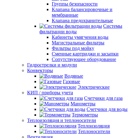
Группы безопасности
Клапана балансировочные и
мембранные
Клапана предохранительные
Системы
фильтрации воды
Кабинеты умягчения воды
Магистральные фильтры
Фильтры под мойку
Сменные картриджи и засыпки
Сопутствующее оборудование
Гидрострелки и модули
Конвекторы
Водяные
Газовые
Электрические
КИП / приборы учета
Счетчики для газа
Манометры
Счетчики для воды
Термометры
Теплоизоляция и теплоносители
Теплоизоляция
Теплоносители
Вентиляция