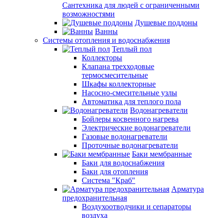
Сантехника для людей с ограниченными
возможностями
Душевые поддоны
Ванны
Системы отопления и водоснабжения
Теплый пол
Коллекторы
Клапана трехходовые
термосмесительные
Шкафы коллекторные
Насосно-смесительные узлы
Автоматика для теплого пола
Водонагреватели
Бойлеры косвенного нагрева
Электрические водонагреватели
Газовые водонагреватели
Проточные водонагреватели
Баки мембранные
Баки для водоснабжения
Баки для отопления
Система "Краб"
Арматура
предохранительная
Воздухоотводчики и сепараторы
воздуха