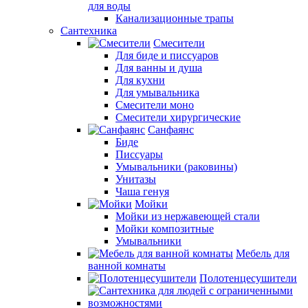
для воды
Канализационные трапы
Сантехника
Смесители
Для биде и писсуаров
Для ванны и душа
Для кухни
Для умывальника
Смесители моно
Смесители хирургические
Санфаянс
Биде
Писсуары
Умывальники (раковины)
Унитазы
Чаша генуя
Мойки
Мойки из нержавеющей стали
Мойки композитные
Умывальники
Мебель для
ванной комнаты
Полотенцесушители