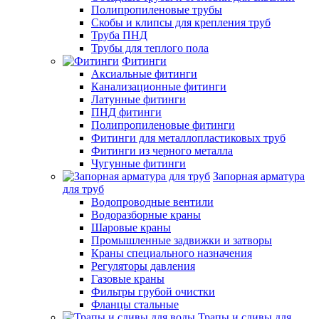
Полипропиленовые трубы
Скобы и клипсы для крепления труб
Труба ПНД
Трубы для теплого пола
Фитинги
Аксиальные фитинги
Канализационные фитинги
Латунные фитинги
ПНД фитинги
Полипропиленовые фитинги
Фитинги для металлопластиковых труб
Фитинги из черного металла
Чугунные фитинги
Запорная арматура
для труб
Водопроводные вентили
Водоразборные краны
Шаровые краны
Промышленные задвижки и затворы
Краны специального назначения
Регуляторы давления
Газовые краны
Фильтры грубой очистки
Фланцы стальные
Трапы и сливы для