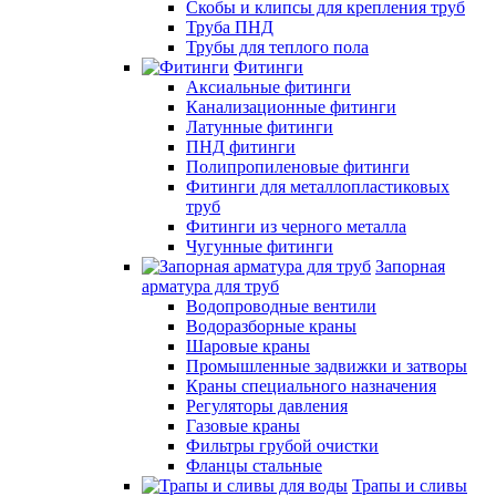
Скобы и клипсы для крепления труб
Труба ПНД
Трубы для теплого пола
Фитинги
Аксиальные фитинги
Канализационные фитинги
Латунные фитинги
ПНД фитинги
Полипропиленовые фитинги
Фитинги для металлопластиковых
труб
Фитинги из черного металла
Чугунные фитинги
Запорная
арматура для труб
Водопроводные вентили
Водоразборные краны
Шаровые краны
Промышленные задвижки и затворы
Краны специального назначения
Регуляторы давления
Газовые краны
Фильтры грубой очистки
Фланцы стальные
Трапы и сливы