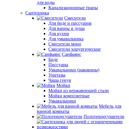
для воды
Канализационные трапы
Сантехника
Смесители
Для биде и писсуаров
Для ванны и душа
Для кухни
Для умывальника
Смесители моно
Смесители хирургические
Санфаянс
Биде
Писсуары
Умывальники (раковины)
Унитазы
Чаша генуя
Мойки
Мойки из нержавеющей стали
Мойки композитные
Умывальники
Мебель для
ванной комнаты
Полотенцесушители