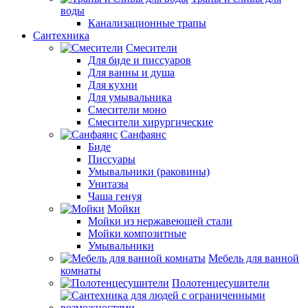
воды
Канализационные трапы
Сантехника
Смесители
Для биде и писсуаров
Для ванны и душа
Для кухни
Для умывальника
Смесители моно
Смесители хирургические
Санфаянс
Биде
Писсуары
Умывальники (раковины)
Унитазы
Чаша генуя
Мойки
Мойки из нержавеющей стали
Мойки композитные
Умывальники
Мебель для ванной
комнаты
Полотенцесушители