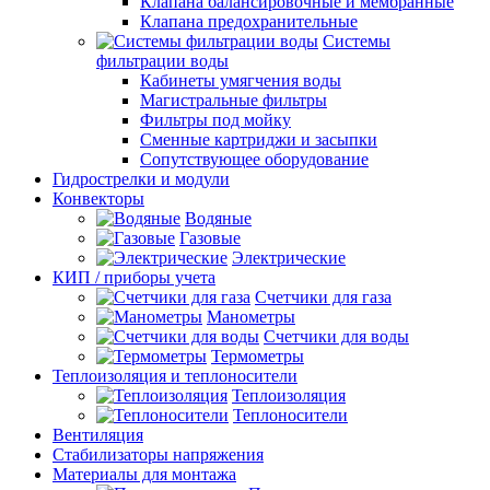
Клапана балансировочные и мембранные
Клапана предохранительные
Системы
фильтрации воды
Кабинеты умягчения воды
Магистральные фильтры
Фильтры под мойку
Сменные картриджи и засыпки
Сопутствующее оборудование
Гидрострелки и модули
Конвекторы
Водяные
Газовые
Электрические
КИП / приборы учета
Счетчики для газа
Манометры
Счетчики для воды
Термометры
Теплоизоляция и теплоносители
Теплоизоляция
Теплоносители
Вентиляция
Стабилизаторы напряжения
Материалы для монтажа