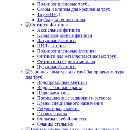
Полипропиленовые трубы
Скобы и клипсы для крепления труб
Труба ПНД
Трубы для теплого пола
Фитинги
Аксиальные фитинги
Канализационные фитинги
Латунные фитинги
ПНД фитинги
Полипропиленовые фитинги
Фитинги для металлопластиковых труб
Фитинги из черного металла
Чугунные фитинги
Запорная арматура
для труб
Водопроводные вентили
Водоразборные краны
Шаровые краны
Промышленные задвижки и затворы
Краны специального назначения
Регуляторы давления
Газовые краны
Фильтры грубой очистки
Фланцы стальные
Трапы и сливы для