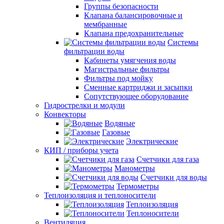
Группы безопасности
Клапана балансировочные и
мембранные
Клапана предохранительные
Системы
фильтрации воды
Кабинеты умягчения воды
Магистральные фильтры
Фильтры под мойку
Сменные картриджи и засыпки
Сопутствующее оборудование
Гидрострелки и модули
Конвекторы
Водяные
Газовые
Электрические
КИП / приборы учета
Счетчики для газа
Манометры
Счетчики для воды
Термометры
Теплоизоляция и теплоносители
Теплоизоляция
Теплоносители
Вентиляция