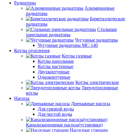
Радиаторы
Алюминиевые
радиаторы
Биметаллические
радиаторы
Стальные
панельные радиаторы
Чугунные радиаторы
Чугунные радиаторы МС-140
Котлы отопления
Котлы газовые
Котлы напольные
Котлы настенные
Двухконтурные
Одноконтурные
Котлы электрические
Твердотопливные
котлы
Насосы
Дренажные насосы
Для грязной воды
Для чистой воды
Канализационные насосы(установки)
Насосные станции