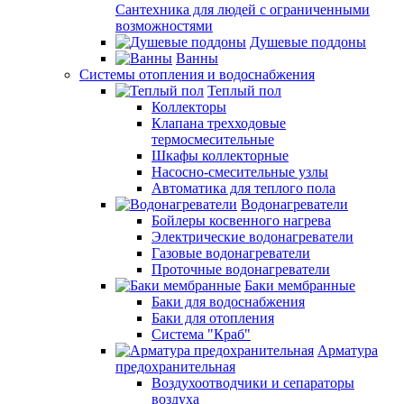
Сантехника для людей с ограниченными
возможностями
Душевые поддоны
Ванны
Системы отопления и водоснабжения
Теплый пол
Коллекторы
Клапана трехходовые
термосмесительные
Шкафы коллекторные
Насосно-смесительные узлы
Автоматика для теплого пола
Водонагреватели
Бойлеры косвенного нагрева
Электрические водонагреватели
Газовые водонагреватели
Проточные водонагреватели
Баки мембранные
Баки для водоснабжения
Баки для отопления
Система "Краб"
Арматура
предохранительная
Воздухоотводчики и сепараторы
воздуха