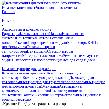
Комплектация для тёплого пола, что купить?
Главная
-
Каталог
-
Аксессуары и комплетующие
Радиаторы
Котлы отопления
Насосы
Инженерные
системы
Сантехника
Системы отопления и
водоснабжения
Гидрострелки и модули
Конвекторы
КИП /
приборы учета
Теплоизоляция и
теплоносители
Вентиляция
Стабилизаторы
напряжения
Материалы для монтажа
Ремонтные хомуты и
муфты
Аксессуары и комплетующие
Все для сада и дачи
-
Комплектующие для радиаторов
Комплектующие для баков
Комплектующие для
коллекторов
Комплектующие для котлов
Дымоходы для
котлов
Комплектующие для труб теплого пола
Комплетующие
для запорной арматуры
Электрика
Автоматика и
комплектующие для насосов
Комплектующие для
сантехники
Сантехнический инструмент
Комплектующие к
водонагревателю
-
Кронштейн д/чугун. радиатора (не крашенный)