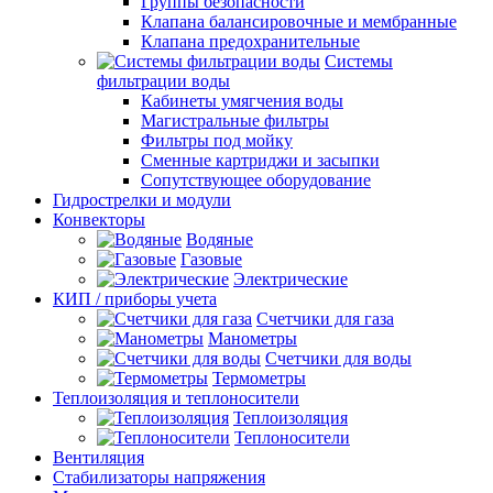
Группы безопасности
Клапана балансировочные и мембранные
Клапана предохранительные
Системы
фильтрации воды
Кабинеты умягчения воды
Магистральные фильтры
Фильтры под мойку
Сменные картриджи и засыпки
Сопутствующее оборудование
Гидрострелки и модули
Конвекторы
Водяные
Газовые
Электрические
КИП / приборы учета
Счетчики для газа
Манометры
Счетчики для воды
Термометры
Теплоизоляция и теплоносители
Теплоизоляция
Теплоносители
Вентиляция
Стабилизаторы напряжения