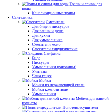
Трапы и сливы для
воды
Канализационные трапы
Сантехника
Смесители
Для биде и писсуаров
Для ванны и душа
Для кухни
Для умывальника
Смесители моно
Смесители хирургические
Санфаянс
Биде
Писсуары
Умывальники (раковины)
Унитазы
Чаша генуя
Мойки
Мойки из нержавеющей стали
Мойки композитные
Умывальники
Мебель для ванной
комнаты
Полотенцесушители