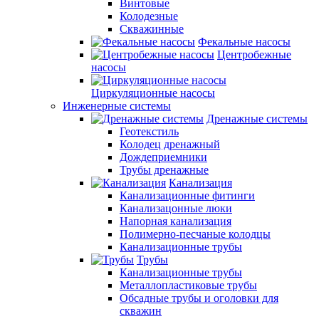
Винтовые
Колодезные
Скважинные
Фекальные насосы
Центробежные
насосы
Циркуляционные насосы
Инженерные системы
Дренажные системы
Геотекстиль
Колодец дренажный
Дождеприемники
Трубы дренажные
Канализация
Канализационные фитинги
Канализацонные люки
Напорная канализация
Полимерно-песчаные колодцы
Канализационные трубы
Трубы
Канализационные трубы
Металлопластиковые трубы
Обсадные трубы и оголовки для
скважин