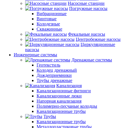
Насосные станции
Погружные насосы
Вибрационные
Винтовые
Колодезные
Скважинные
Фекальные насосы
Центробежные насосы
Циркуляционные
насосы
Инженерные системы
Дренажные системы
Геотекстиль
Колодец дренажный
Дождеприемники
Трубы дренажные
Канализация
Канализационные фитинги
Канализацонные люки
Напорная канализация
Полимерно-песчаные колодцы
Канализационные трубы
Трубы
Канализационные трубы
Металлопластиковые трубы