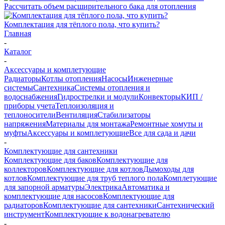
Рассчитать объем расширительного бака для отопления
Комплектация для тёплого пола, что купить?
Главная
-
Каталог
-
Аксессуары и комплетующие
Радиаторы
Котлы отопления
Насосы
Инженерные
системы
Сантехника
Системы отопления и
водоснабжения
Гидрострелки и модули
Конвекторы
КИП /
приборы учета
Теплоизоляция и
теплоносители
Вентиляция
Стабилизаторы
напряжения
Материалы для монтажа
Ремонтные хомуты и
муфты
Аксессуары и комплетующие
Все для сада и дачи
-
Комплектующие для сантехники
Комплектующие для баков
Комплектующие для
коллекторов
Комплектующие для котлов
Дымоходы для
котлов
Комплектующие для труб теплого пола
Комплетующие
для запорной арматуры
Электрика
Автоматика и
комплектующие для насосов
Комплектующие для
радиаторов
Комплектующие для сантехники
Сантехнический
инструмент
Комплектующие к водонагревателю
-