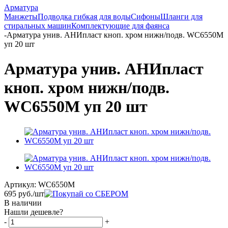
Арматура
Манжеты
Подводка гибкая для воды
Сифоны
Шланги для
стиральных машин
Комплектующие для фаянса
-
Арматура унив. АНИпласт кноп. хром нижн/подв. WC6550M
уп 20 шт
Арматура унив. АНИпласт
кноп. хром нижн/подв.
WC6550M уп 20 шт
Артикул:
WC6550M
695
руб.
/шт
В наличии
Нашли дешевле?
-
+