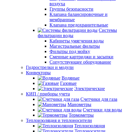
воздуха
Группы безопасности
Клапана балансировочные и
мембранные
Клапана предохранительные
Системы
фильтрации воды
Кабинеты умягчения воды
Магистральные фильтры
Фильтры под мойку
Сменные картриджи и засыпки
Сопутствующее оборудование
Гидрострелки и модули
Конвекторы
Водяные
Газовые
Электрические
КИП / приборы учета
Счетчики для газа
Манометры
Счетчики для воды
Термометры
Теплоизоляция и теплоносители
Теплоизоляция
Теплоносители