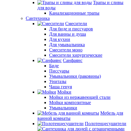
Трапы и сливы
для воды
Канализационные трапы
Сантехника
Смесители
Для биде и писсуаров
Для ванны и душа
Для кухни
Для умывальника
Смесители моно
Смесители хирургические
Санфаянс
Биде
Писсуары
Умывальники (раковины)
Унитазы
Чаша генуя
Мойки
Мойки из нержавеющей стали
Мойки композитные
Умывальники
Мебель для
ванной комнаты
Полотенцесушители