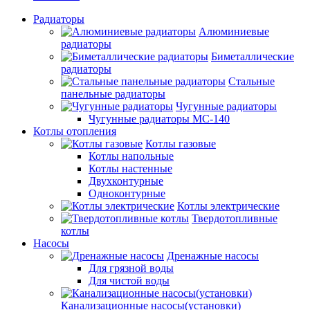
Радиаторы
Алюминиевые
радиаторы
Биметаллические
радиаторы
Стальные
панельные радиаторы
Чугунные радиаторы
Чугунные радиаторы МС-140
Котлы отопления
Котлы газовые
Котлы напольные
Котлы настенные
Двухконтурные
Одноконтурные
Котлы электрические
Твердотопливные
котлы
Насосы
Дренажные насосы
Для грязной воды
Для чистой воды
Канализационные насосы(установки)