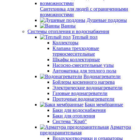
Сантехника для людей с ограниченными
возможностями
Душевые поддоны
Ванны
Системы отопления и водоснабжения
Теплый пол
Коллекторы
Клапана трехходовые
термосмесительные
Шкафы коллекторные
Насосно-смесительные узлы
Автоматика для теплого пола
Водонагреватели
Бойлеры косвенного нагрева
Электрические водонагреватели
Газовые водонагреватели
Проточные водонагреватели
Баки мембранные
Баки для водоснабжения
Баки для отопления
Система "Краб"
Арматура
предохранительная
Воздухоотводчики и сепараторы