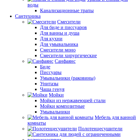
воды
Канализационные трапы
Сантехника
Смесители
Для биде и писсуаров
Для ванны и душа
Для кухни
Для умывальника
Смесители моно
Смесители хирургические
Санфаянс
Биде
Писсуары
Умывальники (раковины)
Унитазы
Чаша генуя
Мойки
Мойки из нержавеющей стали
Мойки композитные
Умывальники
Мебель для ванной
комнаты
Полотенцесушители