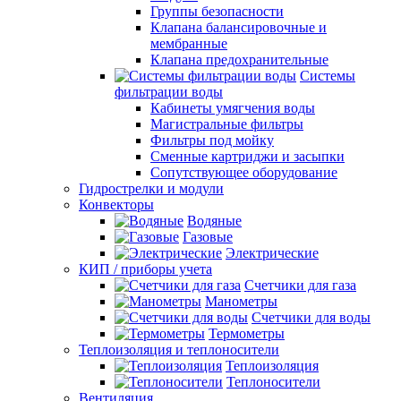
Группы безопасности
Клапана балансировочные и
мембранные
Клапана предохранительные
Системы
фильтрации воды
Кабинеты умягчения воды
Магистральные фильтры
Фильтры под мойку
Сменные картриджи и засыпки
Сопутствующее оборудование
Гидрострелки и модули
Конвекторы
Водяные
Газовые
Электрические
КИП / приборы учета
Счетчики для газа
Манометры
Счетчики для воды
Термометры
Теплоизоляция и теплоносители
Теплоизоляция
Теплоносители
Вентиляция