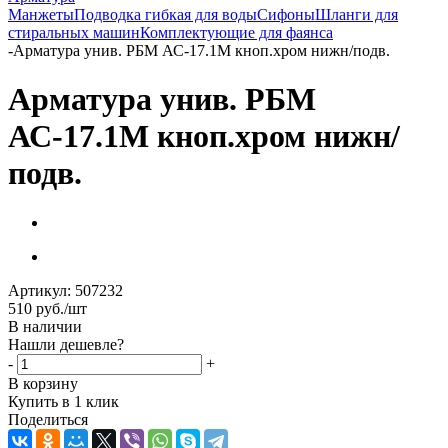
Манжеты
Подводка гибкая для воды
Сифоны
Шланги для
стиральных машин
Комплектующие для фаянса
-
Арматура унив. РБМ АС-17.1М кноп.хром нижн/подв.
Арматура унив. РБМ
АС-17.1М кноп.хром нижн/
подв.
Артикул:
507232
510
руб.
/шт
В наличии
Нашли дешевле?
-
+
В корзину
Купить в 1 клик
Поделиться