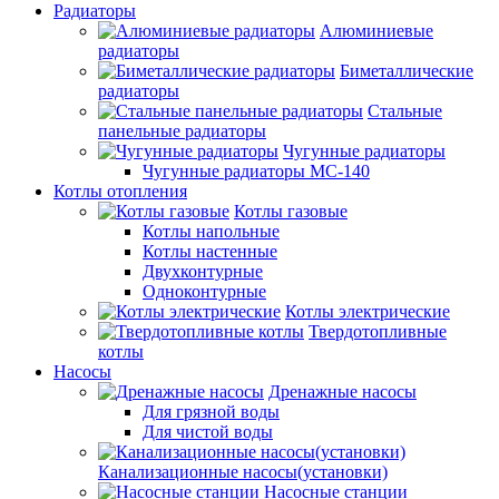
Радиаторы
Алюминиевые
радиаторы
Биметаллические
радиаторы
Стальные
панельные радиаторы
Чугунные радиаторы
Чугунные радиаторы МС-140
Котлы отопления
Котлы газовые
Котлы напольные
Котлы настенные
Двухконтурные
Одноконтурные
Котлы электрические
Твердотопливные
котлы
Насосы
Дренажные насосы
Для грязной воды
Для чистой воды
Канализационные насосы(установки)
Насосные станции