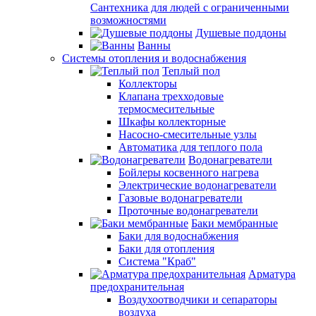
Сантехника для людей с ограниченными
возможностями
Душевые поддоны
Ванны
Системы отопления и водоснабжения
Теплый пол
Коллекторы
Клапана трехходовые
термосмесительные
Шкафы коллекторные
Насосно-смесительные узлы
Автоматика для теплого пола
Водонагреватели
Бойлеры косвенного нагрева
Электрические водонагреватели
Газовые водонагреватели
Проточные водонагреватели
Баки мембранные
Баки для водоснабжения
Баки для отопления
Система "Краб"
Арматура
предохранительная
Воздухоотводчики и сепараторы
воздуха