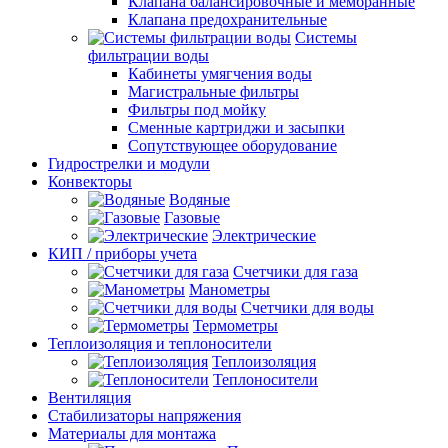
Клапана балансировочные и мембранные
Клапана предохранительные
Системы
фильтрации воды
Кабинеты умягчения воды
Магистральные фильтры
Фильтры под мойку
Сменные картриджи и засыпки
Сопутствующее оборудование
Гидрострелки и модули
Конвекторы
Водяные
Газовые
Электрические
КИП / приборы учета
Счетчики для газа
Манометры
Счетчики для воды
Термометры
Теплоизоляция и теплоносители
Теплоизоляция
Теплоносители
Вентиляция
Стабилизаторы напряжения
Материалы для монтажа