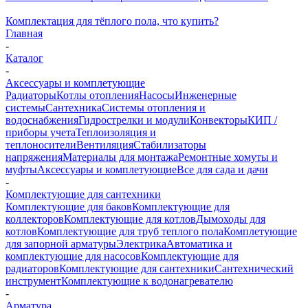
Комплектация для тёплого пола, что купить?
Главная
-
Каталог
-
Аксессуары и комплетующие
Радиаторы
Котлы отопления
Насосы
Инженерные
системы
Сантехника
Системы отопления и
водоснабжения
Гидрострелки и модули
Конвекторы
КИП /
приборы учета
Теплоизоляция и
теплоносители
Вентиляция
Стабилизаторы
напряжения
Материалы для монтажа
Ремонтные хомуты и
муфты
Аксессуары и комплетующие
Все для сада и дачи
-
Комплектующие для сантехники
Комплектующие для баков
Комплектующие для
коллекторов
Комплектующие для котлов
Дымоходы для
котлов
Комплектующие для труб теплого пола
Комплетующие
для запорной арматуры
Электрика
Автоматика и
комплектующие для насосов
Комплектующие для
радиаторов
Комплектующие для сантехники
Сантехнический
инструмент
Комплектующие к водонагревателю
-
Арматура