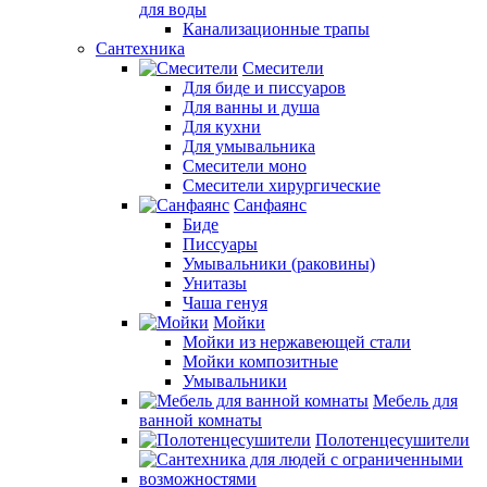
для воды
Канализационные трапы
Сантехника
Смесители
Для биде и писсуаров
Для ванны и душа
Для кухни
Для умывальника
Смесители моно
Смесители хирургические
Санфаянс
Биде
Писсуары
Умывальники (раковины)
Унитазы
Чаша генуя
Мойки
Мойки из нержавеющей стали
Мойки композитные
Умывальники
Мебель для
ванной комнаты
Полотенцесушители