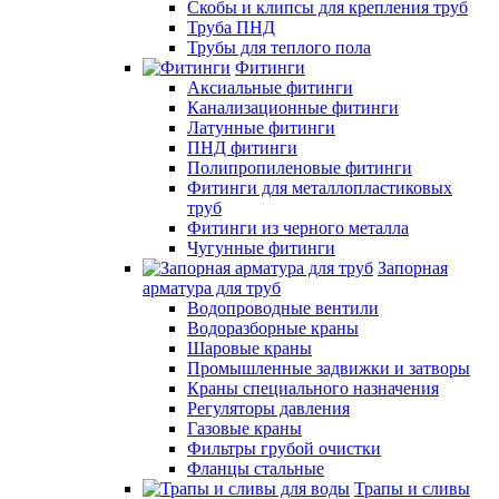
Скобы и клипсы для крепления труб
Труба ПНД
Трубы для теплого пола
Фитинги
Аксиальные фитинги
Канализационные фитинги
Латунные фитинги
ПНД фитинги
Полипропиленовые фитинги
Фитинги для металлопластиковых
труб
Фитинги из черного металла
Чугунные фитинги
Запорная
арматура для труб
Водопроводные вентили
Водоразборные краны
Шаровые краны
Промышленные задвижки и затворы
Краны специального назначения
Регуляторы давления
Газовые краны
Фильтры грубой очистки
Фланцы стальные
Трапы и сливы