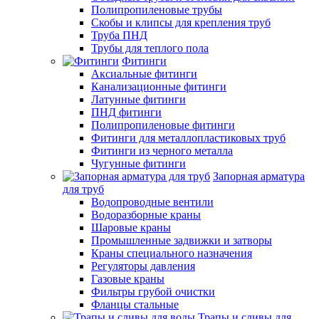
Полипропиленовые трубы
Скобы и клипсы для крепления труб
Труба ПНД
Трубы для теплого пола
Фитинги
Аксиальные фитинги
Канализационные фитинги
Латунные фитинги
ПНД фитинги
Полипропиленовые фитинги
Фитинги для металлопластиковых труб
Фитинги из черного металла
Чугунные фитинги
Запорная арматура
для труб
Водопроводные вентили
Водоразборные краны
Шаровые краны
Промышленные задвижки и затворы
Краны специального назначения
Регуляторы давления
Газовые краны
Фильтры грубой очистки
Фланцы стальные
Трапы и сливы для