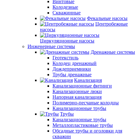
Винтовые
Колодезные
Скважинные
Фекальные насосы
Центробежные
насосы
Циркуляционные насосы
Инженерные системы
Дренажные системы
Геотекстиль
Колодец дренажный
Дождеприемники
Трубы дренажные
Канализация
Канализационные фитинги
Канализацонные люки
Напорная канализация
Полимерно-песчаные колодцы
Канализационные трубы
Трубы
Канализационные трубы
Металлопластиковые трубы
Обсадные трубы и оголовки для
скважин