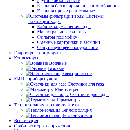
Группы безопасности
Клапана балансировочные и мембранные
Клапана предохранительные
Системы
фильтрации воды
Кабинеты умягчения воды
Магистральные фильтры
Фильтры под мойку
Сменные картриджи и засыпки
Сопутствующее оборудование
Гидрострелки и модули
Конвекторы
Водяные
Газовые
Электрические
КИП / приборы учета
Счетчики для газа
Манометры
Счетчики для воды
Термометры
Теплоизоляция и теплоносители
Теплоизоляция
Теплоносители
Вентиляция
Стабилизаторы напряжения