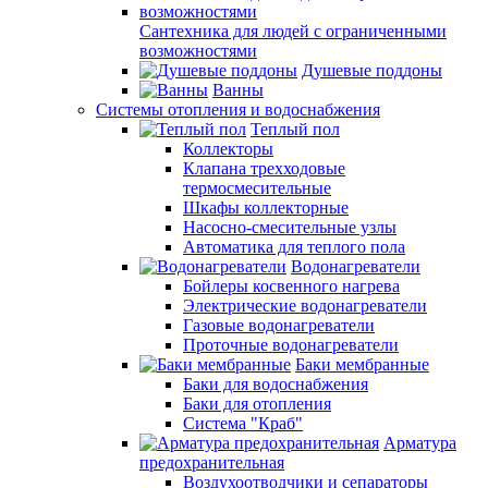
Сантехника для людей с ограниченными
возможностями
Душевые поддоны
Ванны
Системы отопления и водоснабжения
Теплый пол
Коллекторы
Клапана трехходовые
термосмесительные
Шкафы коллекторные
Насосно-смесительные узлы
Автоматика для теплого пола
Водонагреватели
Бойлеры косвенного нагрева
Электрические водонагреватели
Газовые водонагреватели
Проточные водонагреватели
Баки мембранные
Баки для водоснабжения
Баки для отопления
Система "Краб"
Арматура
предохранительная
Воздухоотводчики и сепараторы