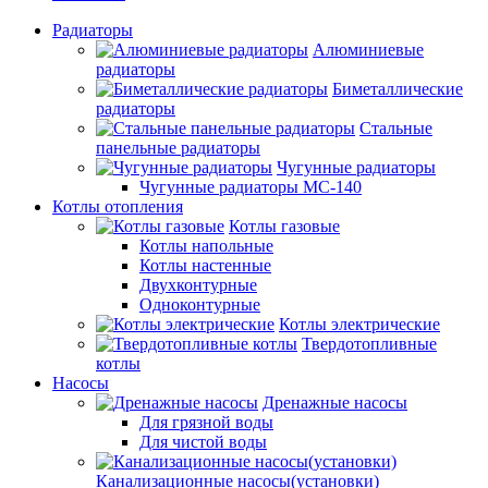
Радиаторы
Алюминиевые
радиаторы
Биметаллические
радиаторы
Стальные
панельные радиаторы
Чугунные радиаторы
Чугунные радиаторы МС-140
Котлы отопления
Котлы газовые
Котлы напольные
Котлы настенные
Двухконтурные
Одноконтурные
Котлы электрические
Твердотопливные
котлы
Насосы
Дренажные насосы
Для грязной воды
Для чистой воды
Канализационные насосы(установки)