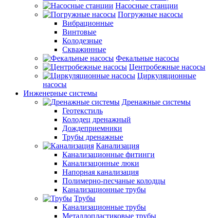
Насосные станции
Погружные насосы
Вибрационные
Винтовые
Колодезные
Скважинные
Фекальные насосы
Центробежные насосы
Циркуляционные
насосы
Инженерные системы
Дренажные системы
Геотекстиль
Колодец дренажный
Дождеприемники
Трубы дренажные
Канализация
Канализационные фитинги
Канализацонные люки
Напорная канализация
Полимерно-песчаные колодцы
Канализационные трубы
Трубы
Канализационные трубы
Металлопластиковые трубы