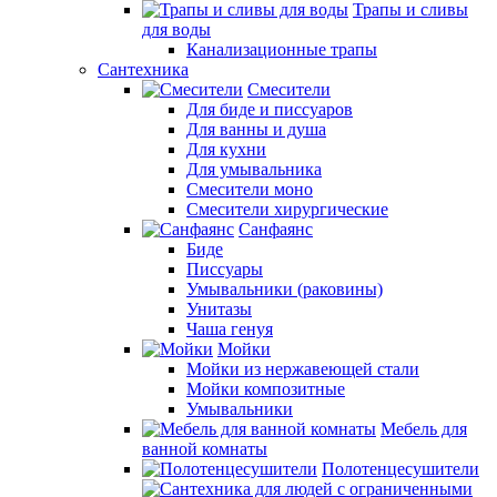
Трапы и сливы
для воды
Канализационные трапы
Сантехника
Смесители
Для биде и писсуаров
Для ванны и душа
Для кухни
Для умывальника
Смесители моно
Смесители хирургические
Санфаянс
Биде
Писсуары
Умывальники (раковины)
Унитазы
Чаша генуя
Мойки
Мойки из нержавеющей стали
Мойки композитные
Умывальники
Мебель для
ванной комнаты
Полотенцесушители