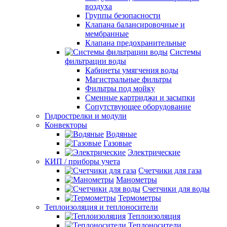
воздуха
Группы безопасности
Клапана балансировочные и
мембранные
Клапана предохранительные
Системы
фильтрации воды
Кабинеты умягчения воды
Магистральные фильтры
Фильтры под мойку
Сменные картриджи и засыпки
Сопутствующее оборудование
Гидрострелки и модули
Конвекторы
Водяные
Газовые
Электрические
КИП / приборы учета
Счетчики для газа
Манометры
Счетчики для воды
Термометры
Теплоизоляция и теплоносители
Теплоизоляция
Теплоносители