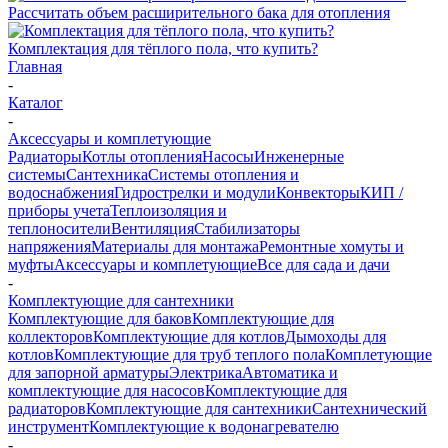
Рассчитать объем расширительного бака для отопления
Комплектация для тёплого пола, что купить?
Главная
-
Каталог
-
Аксессуары и комплетующие
Радиаторы
Котлы отопления
Насосы
Инженерные
системы
Сантехника
Системы отопления и
водоснабжения
Гидрострелки и модули
Конвекторы
КИП /
приборы учета
Теплоизоляция и
теплоносители
Вентиляция
Стабилизаторы
напряжения
Материалы для монтажа
Ремонтные хомуты и
муфты
Аксессуары и комплетующие
Все для сада и дачи
-
Комплектующие для сантехники
Комплектующие для баков
Комплектующие для
коллекторов
Комплектующие для котлов
Дымоходы для
котлов
Комплектующие для труб теплого пола
Комплетующие
для запорной арматуры
Электрика
Автоматика и
комплектующие для насосов
Комплектующие для
радиаторов
Комплектующие для сантехники
Сантехнический
инструмент
Комплектующие к водонагревателю
-