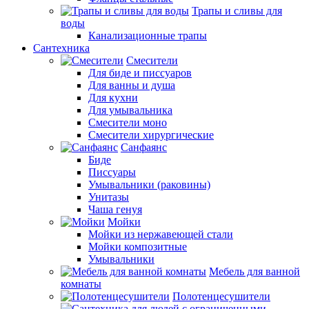
Трапы и сливы для
воды
Канализационные трапы
Сантехника
Смесители
Для биде и писсуаров
Для ванны и душа
Для кухни
Для умывальника
Смесители моно
Смесители хирургические
Санфаянс
Биде
Писсуары
Умывальники (раковины)
Унитазы
Чаша генуя
Мойки
Мойки из нержавеющей стали
Мойки композитные
Умывальники
Мебель для ванной
комнаты
Полотенцесушители