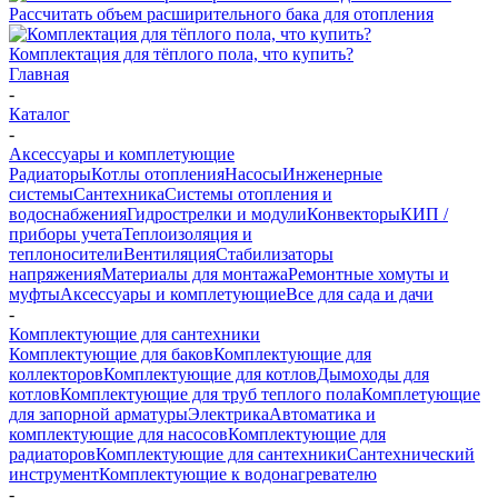
Рассчитать объем расширительного бака для отопления
Комплектация для тёплого пола, что купить?
Главная
-
Каталог
-
Аксессуары и комплетующие
Радиаторы
Котлы отопления
Насосы
Инженерные
системы
Сантехника
Системы отопления и
водоснабжения
Гидрострелки и модули
Конвекторы
КИП /
приборы учета
Теплоизоляция и
теплоносители
Вентиляция
Стабилизаторы
напряжения
Материалы для монтажа
Ремонтные хомуты и
муфты
Аксессуары и комплетующие
Все для сада и дачи
-
Комплектующие для сантехники
Комплектующие для баков
Комплектующие для
коллекторов
Комплектующие для котлов
Дымоходы для
котлов
Комплектующие для труб теплого пола
Комплетующие
для запорной арматуры
Электрика
Автоматика и
комплектующие для насосов
Комплектующие для
радиаторов
Комплектующие для сантехники
Сантехнический
инструмент
Комплектующие к водонагревателю
-