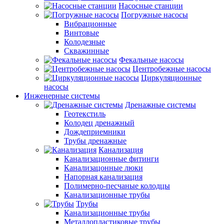
Насосные станции
Погружные насосы
Вибрационные
Винтовые
Колодезные
Скважинные
Фекальные насосы
Центробежные насосы
Циркуляционные
насосы
Инженерные системы
Дренажные системы
Геотекстиль
Колодец дренажный
Дождеприемники
Трубы дренажные
Канализация
Канализационные фитинги
Канализацонные люки
Напорная канализация
Полимерно-песчаные колодцы
Канализационные трубы
Трубы
Канализационные трубы
Металлопластиковые трубы