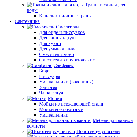
Трапы и сливы для
воды
Канализационные трапы
Сантехника
Смесители
Для биде и писсуаров
Для ванны и душа
Для кухни
Для умывальника
Смесители моно
Смесители хирургические
Санфаянс
Биде
Писсуары
Умывальники (раковины)
Унитазы
Чаша генуя
Мойки
Мойки из нержавеющей стали
Мойки композитные
Умывальники
Мебель для ванной
комнаты
Полотенцесушители