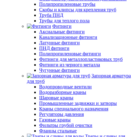
Полипропиленовые трубы
Скобы и клипсы для крепления труб
Труба ПНД
Трубы для теплого пола
Фитинги
Аксиальные фитинги
Канализационные фитинги
Латунные фитинги
ПНД фитинги
Полипропиленовые фитинги
Фитинги для металлопластиковых труб
Фитинги из черного металла
Чугунные фитинги
Запорная арматура
для труб
Водопроводные вентили
Водоразборные краны
Шаровые краны
Промышленные задвижки и затворы
Краны специального назначения
Регуляторы давления
Газовые краны
Фильтры грубой очистки
Фланцы стальные
Трапы и сливы для