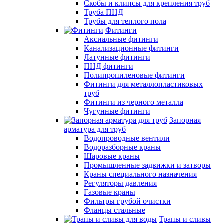
Скобы и клипсы для крепления труб
Труба ПНД
Трубы для теплого пола
Фитинги
Аксиальные фитинги
Канализационные фитинги
Латунные фитинги
ПНД фитинги
Полипропиленовые фитинги
Фитинги для металлопластиковых
труб
Фитинги из черного металла
Чугунные фитинги
Запорная
арматура для труб
Водопроводные вентили
Водоразборные краны
Шаровые краны
Промышленные задвижки и затворы
Краны специального назначения
Регуляторы давления
Газовые краны
Фильтры грубой очистки
Фланцы стальные
Трапы и сливы