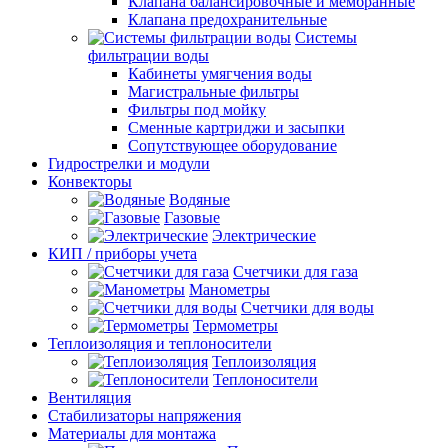
Клапана балансировочные и мембранные
Клапана предохранительные
Системы
фильтрации воды
Кабинеты умягчения воды
Магистральные фильтры
Фильтры под мойку
Сменные картриджи и засыпки
Сопутствующее оборудование
Гидрострелки и модули
Конвекторы
Водяные
Газовые
Электрические
КИП / приборы учета
Счетчики для газа
Манометры
Счетчики для воды
Термометры
Теплоизоляция и теплоносители
Теплоизоляция
Теплоносители
Вентиляция
Стабилизаторы напряжения
Материалы для монтажа