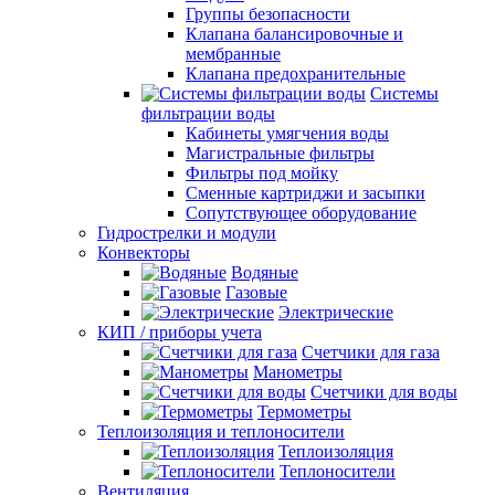
Группы безопасности
Клапана балансировочные и
мембранные
Клапана предохранительные
Системы
фильтрации воды
Кабинеты умягчения воды
Магистральные фильтры
Фильтры под мойку
Сменные картриджи и засыпки
Сопутствующее оборудование
Гидрострелки и модули
Конвекторы
Водяные
Газовые
Электрические
КИП / приборы учета
Счетчики для газа
Манометры
Счетчики для воды
Термометры
Теплоизоляция и теплоносители
Теплоизоляция
Теплоносители
Вентиляция