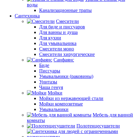
воды
Канализационные трапы
Сантехника
Смесители
Для биде и писсуаров
Для ванны и душа
Для кухни
Для умывальника
Смесители моно
Смесители хирургические
Санфаянс
Биде
Писсуары
Умывальники (раковины)
Унитазы
Чаша генуя
Мойки
Мойки из нержавеющей стали
Мойки композитные
Умывальники
Мебель для ванной
комнаты
Полотенцесушители