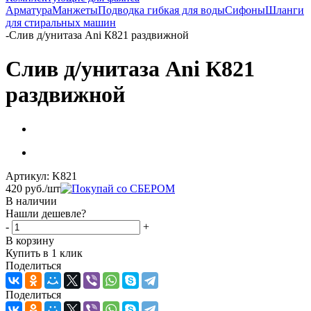
Арматура
Манжеты
Подводка гибкая для воды
Сифоны
Шланги
для стиральных машин
-
Слив д/унитаза Аni К821 раздвижной
Слив д/унитаза Аni К821
раздвижной
Артикул:
K821
420
руб.
/шт
В наличии
Нашли дешевле?
-
+
В корзину
Купить в 1 клик
Поделиться
Поделиться