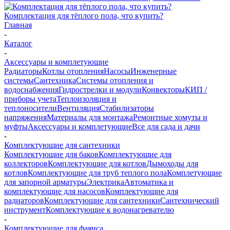
Комплектация для тёплого пола, что купить?
Главная
-
Каталог
-
Аксессуары и комплетующие
Радиаторы
Котлы отопления
Насосы
Инженерные
системы
Сантехника
Системы отопления и
водоснабжения
Гидрострелки и модули
Конвекторы
КИП /
приборы учета
Теплоизоляция и
теплоносители
Вентиляция
Стабилизаторы
напряжения
Материалы для монтажа
Ремонтные хомуты и
муфты
Аксессуары и комплетующие
Все для сада и дачи
-
Комплектующие для сантехники
Комплектующие для баков
Комплектующие для
коллекторов
Комплектующие для котлов
Дымоходы для
котлов
Комплектующие для труб теплого пола
Комплетующие
для запорной арматуры
Электрика
Автоматика и
комплектующие для насосов
Комплектующие для
радиаторов
Комплектующие для сантехники
Сантехнический
инструмент
Комплектующие к водонагревателю
-
Комплектующие для фаянса