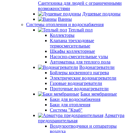
Сантехника для людей с ограниченными
возможностями
Душевые поддоны
Ванны
Системы отопления и водоснабжения
Теплый пол
Коллекторы
Клапана трехходовые
термосмесительные
Шкафы коллекторные
Насосно-смесительные узлы
Автоматика для теплого пола
Водонагреватели
Бойлеры косвенного нагрева
Электрические водонагреватели
Газовые водонагреватели
Проточные водонагреватели
Баки мембранные
Баки для водоснабжения
Баки для отопления
Система "Краб"
Арматура
предохранительная
Воздухоотводчики и сепараторы
воздуха