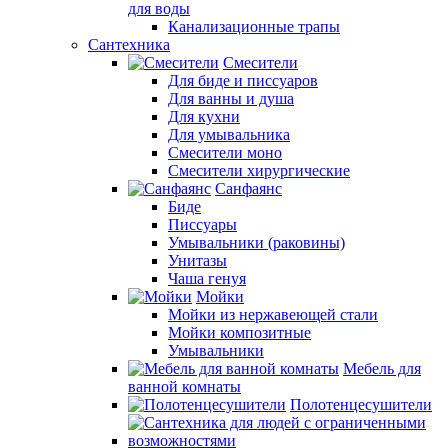
для воды
Канализационные трапы
Сантехника
Смесители
Для биде и писсуаров
Для ванны и душа
Для кухни
Для умывальника
Смесители моно
Смесители хирургические
Санфаянс
Биде
Писсуары
Умывальники (раковины)
Унитазы
Чаша генуя
Мойки
Мойки из нержавеющей стали
Мойки композитные
Умывальники
Мебель для
ванной комнаты
Полотенцесушители