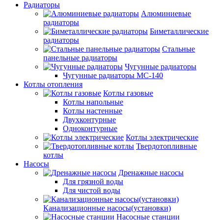
Радиаторы
Алюминиевые
радиаторы
Биметаллические
радиаторы
Стальные
панельные радиаторы
Чугунные радиаторы
Чугунные радиаторы МС-140
Котлы отопления
Котлы газовые
Котлы напольные
Котлы настенные
Двухконтурные
Одноконтурные
Котлы электрические
Твердотопливные
котлы
Насосы
Дренажные насосы
Для грязной воды
Для чистой воды
Канализационные насосы(установки)
Насосные станции