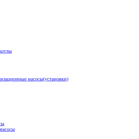
котлы
изационные насосы(установки)
сы
насосы