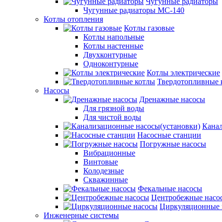
Чугунные радиаторы
Чугунные радиаторы МС-140
Котлы отопления
Котлы газовые
Котлы напольные
Котлы настенные
Двухконтурные
Одноконтурные
Котлы электрические
Твердотопливные 
Насосы
Дренажные насосы
Для грязной воды
Для чистой воды
Канал
Насосные станции
Погружные насосы
Вибрационные
Винтовые
Колодезные
Скважинные
Фекальные насосы
Центробежные насо
Циркуляционные 
Инженерные системы