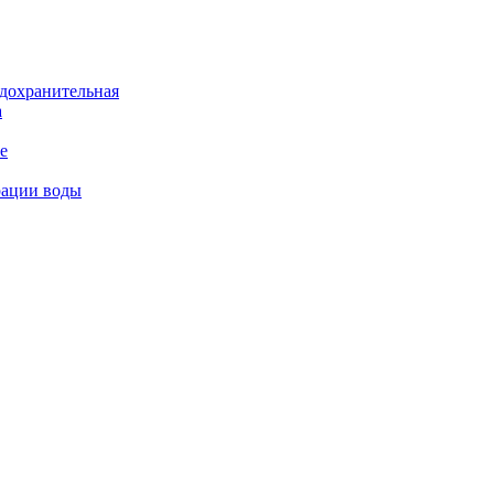
дохранительная
а
е
рации воды