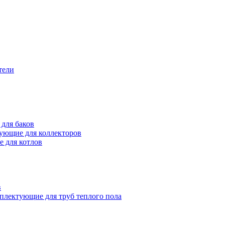
тели
для баков
ующие для коллекторов
 для котлов
в
плектующие для труб теплого пола