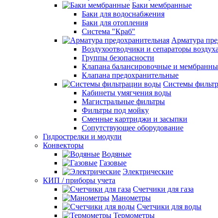
Баки мембранные
Баки для водоснабжения
Баки для отопления
Система "Краб"
Арматура пре
Воздухоотводчики и сепараторы воздух
Группы безопасности
Клапана балансировочные и мембранны
Клапана предохранительные
Системы фильт
Кабинеты умягчения воды
Магистральные фильтры
Фильтры под мойку
Сменные картриджи и засыпки
Сопутствующее оборудование
Гидрострелки и модули
Конвекторы
Водяные
Газовые
Электрические
КИП / приборы учета
Счетчики для газа
Манометры
Счетчики для воды
Термометры