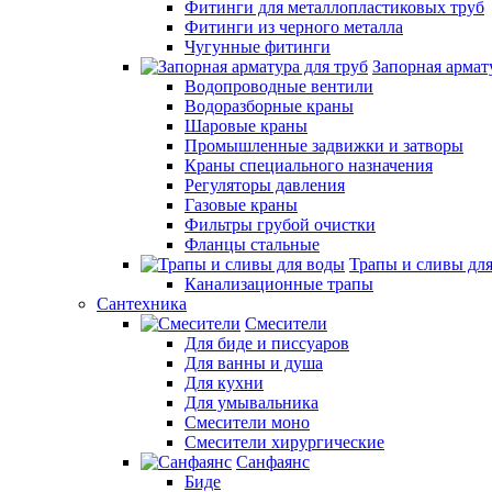
Фитинги для металлопластиковых труб
Фитинги из черного металла
Чугунные фитинги
Запорная армат
Водопроводные вентили
Водоразборные краны
Шаровые краны
Промышленные задвижки и затворы
Краны специального назначения
Регуляторы давления
Газовые краны
Фильтры грубой очистки
Фланцы стальные
Трапы и сливы дл
Канализационные трапы
Сантехника
Смесители
Для биде и писсуаров
Для ванны и душа
Для кухни
Для умывальника
Смесители моно
Смесители хирургические
Санфаянс
Биде