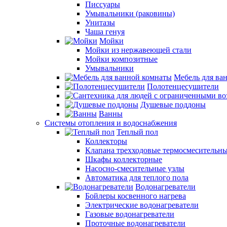
Писсуары
Умывальники (раковины)
Унитазы
Чаша генуя
Мойки
Мойки из нержавеющей стали
Мойки композитные
Умывальники
Мебель для ва
Полотенцесушители
Душевые поддоны
Ванны
Системы отопления и водоснабжения
Теплый пол
Коллекторы
Клапана трехходовые термосмесительн
Шкафы коллекторные
Насосно-смесительные узлы
Автоматика для теплого пола
Водонагреватели
Бойлеры косвенного нагрева
Электрические водонагреватели
Газовые водонагреватели
Проточные водонагреватели