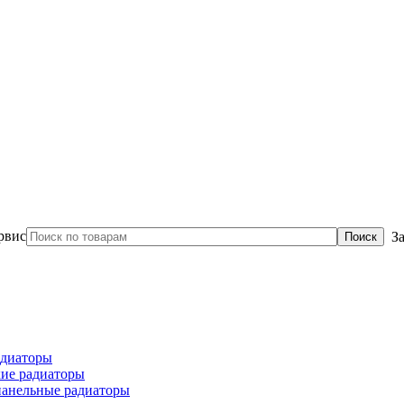
З
диаторы
ие радиаторы
панельные радиаторы