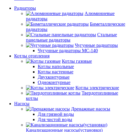
Радиаторы
Алюминиевые
радиаторы
Биметаллические
радиаторы
Стальные
панельные радиаторы
Чугунные радиаторы
Чугунные радиаторы МС-140
Котлы отопления
Котлы газовые
Котлы напольные
Котлы настенные
Двухконтурные
Одноконтурные
Котлы электрические
Твердотопливные
котлы
Насосы
Дренажные насосы
Для грязной воды
Для чистой воды
Канализационные насосы(установки)