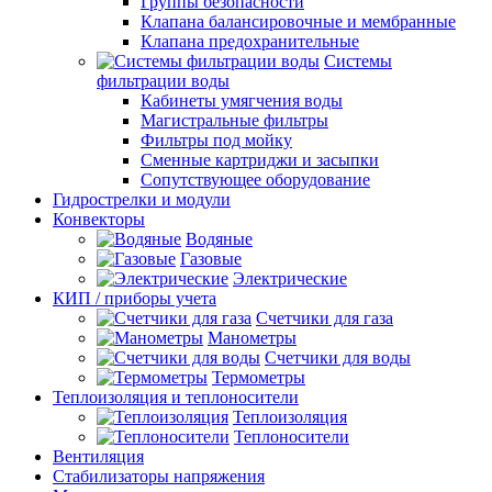
Группы безопасности
Клапана балансировочные и мембранные
Клапана предохранительные
Системы
фильтрации воды
Кабинеты умягчения воды
Магистральные фильтры
Фильтры под мойку
Сменные картриджи и засыпки
Сопутствующее оборудование
Гидрострелки и модули
Конвекторы
Водяные
Газовые
Электрические
КИП / приборы учета
Счетчики для газа
Манометры
Счетчики для воды
Термометры
Теплоизоляция и теплоносители
Теплоизоляция
Теплоносители
Вентиляция
Стабилизаторы напряжения