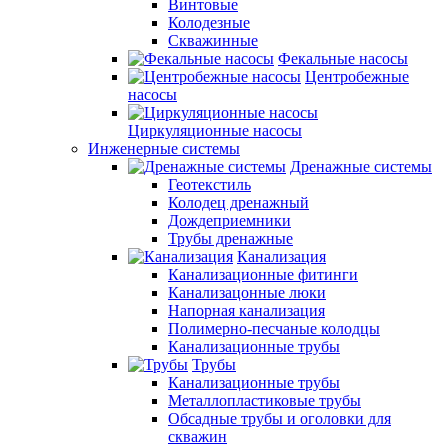
Винтовые
Колодезные
Скважинные
Фекальные насосы
Центробежные
насосы
Циркуляционные насосы
Инженерные системы
Дренажные системы
Геотекстиль
Колодец дренажный
Дождеприемники
Трубы дренажные
Канализация
Канализационные фитинги
Канализацонные люки
Напорная канализация
Полимерно-песчаные колодцы
Канализационные трубы
Трубы
Канализационные трубы
Металлопластиковые трубы
Обсадные трубы и оголовки для
скважин