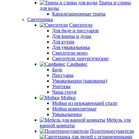
Трапы и сливы
для воды
Канализационные трапы
Сантехника
Смесители
Для биде и писсуаров
Для ванны и душа
Для кухни
Для умывальника
Смесители моно
Смесители хирургические
Санфаянс
Биде
Писсуары
Умывальники (раковины)
Унитазы
Чаша генуя
Мойки
Мойки из нержавеющей стали
Мойки композитные
Умывальники
Мебель для
ванной комнаты
Полотенцесушители