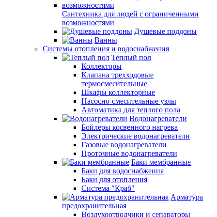
Сантехника для людей с ограниченными
возможностями
Душевые поддоны
Ванны
Системы отопления и водоснабжения
Теплый пол
Коллекторы
Клапана трехходовые
термосмесительные
Шкафы коллекторные
Насосно-смесительные узлы
Автоматика для теплого пола
Водонагреватели
Бойлеры косвенного нагрева
Электрические водонагреватели
Газовые водонагреватели
Проточные водонагреватели
Баки мембранные
Баки для водоснабжения
Баки для отопления
Система "Краб"
Арматура
предохранительная
Воздухоотводчики и сепараторы