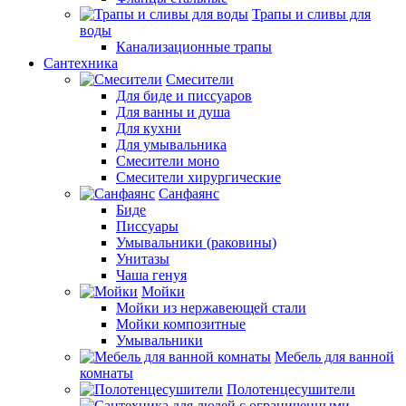
Трапы и сливы для
воды
Канализационные трапы
Сантехника
Смесители
Для биде и писсуаров
Для ванны и душа
Для кухни
Для умывальника
Смесители моно
Смесители хирургические
Санфаянс
Биде
Писсуары
Умывальники (раковины)
Унитазы
Чаша генуя
Мойки
Мойки из нержавеющей стали
Мойки композитные
Умывальники
Мебель для ванной
комнаты
Полотенцесушители