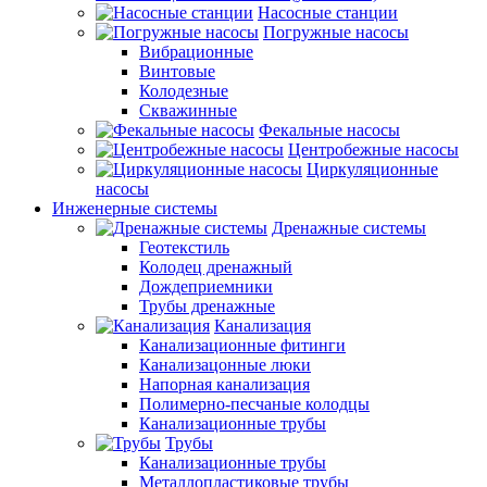
Насосные станции
Погружные насосы
Вибрационные
Винтовые
Колодезные
Скважинные
Фекальные насосы
Центробежные насосы
Циркуляционные
насосы
Инженерные системы
Дренажные системы
Геотекстиль
Колодец дренажный
Дождеприемники
Трубы дренажные
Канализация
Канализационные фитинги
Канализацонные люки
Напорная канализация
Полимерно-песчаные колодцы
Канализационные трубы
Трубы
Канализационные трубы
Металлопластиковые трубы