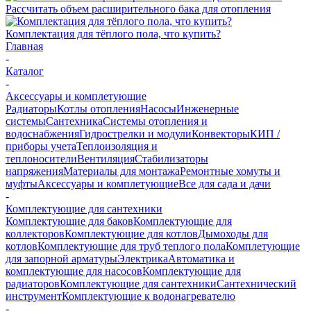
Рассчитать объем расширительного бака для отопления
Комплектация для тёплого пола, что купить?
Главная
-
Каталог
-
Аксессуары и комплетующие
Радиаторы
Котлы отопления
Насосы
Инженерные
системы
Сантехника
Системы отопления и
водоснабжения
Гидрострелки и модули
Конвекторы
КИП /
приборы учета
Теплоизоляция и
теплоносители
Вентиляция
Стабилизаторы
напряжения
Материалы для монтажа
Ремонтные хомуты и
муфты
Аксессуары и комплетующие
Все для сада и дачи
-
Комплектующие для сантехники
Комплектующие для баков
Комплектующие для
коллекторов
Комплектующие для котлов
Дымоходы для
котлов
Комплектующие для труб теплого пола
Комплетующие
для запорной арматуры
Электрика
Автоматика и
комплектующие для насосов
Комплектующие для
радиаторов
Комплектующие для сантехники
Сантехнический
инструмент
Комплектующие к водонагревателю
-