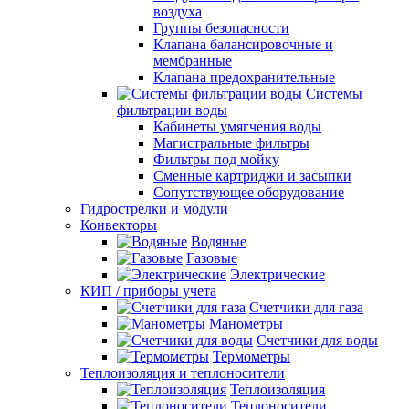
воздуха
Группы безопасности
Клапана балансировочные и
мембранные
Клапана предохранительные
Системы
фильтрации воды
Кабинеты умягчения воды
Магистральные фильтры
Фильтры под мойку
Сменные картриджи и засыпки
Сопутствующее оборудование
Гидрострелки и модули
Конвекторы
Водяные
Газовые
Электрические
КИП / приборы учета
Счетчики для газа
Манометры
Счетчики для воды
Термометры
Теплоизоляция и теплоносители
Теплоизоляция
Теплоносители