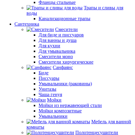
Фланцы стальные
Трапы и сливы для
воды
Канализационные трапы
Сантехника
Смесители
Для биде и писсуаров
Для ванны и душа
Для кухни
Для умывальника
Смесители моно
Смесители хирургические
Санфаянс
Биде
Писсуары
Умывальники (раковины)
Унитазы
Чаша генуя
Мойки
Мойки из нержавеющей стали
Мойки композитные
Умывальники
Мебель для ванной
комнаты
Полотенцесушители