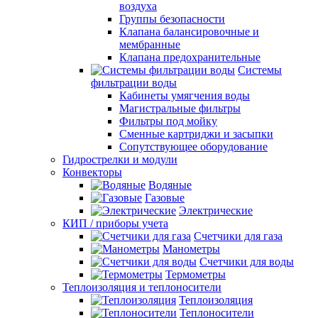
воздуха
Группы безопасности
Клапана балансировочные и
мембранные
Клапана предохранительные
Системы
фильтрации воды
Кабинеты умягчения воды
Магистральные фильтры
Фильтры под мойку
Сменные картриджи и засыпки
Сопутствующее оборудование
Гидрострелки и модули
Конвекторы
Водяные
Газовые
Электрические
КИП / приборы учета
Счетчики для газа
Манометры
Счетчики для воды
Термометры
Теплоизоляция и теплоносители
Теплоизоляция
Теплоносители