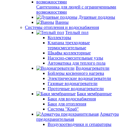
Сантехника для людей с ограниченными
возможностями
Душевые поддоны
Ванны
Системы отопления и водоснабжения
Теплый пол
Коллекторы
Клапана трехходовые
термосмесительные
Шкафы коллекторные
Насосно-смесительные узлы
Автоматика для теплого пола
Водонагреватели
Бойлеры косвенного нагрева
Электрические водонагреватели
Газовые водонагреватели
Проточные водонагреватели
Баки мембранные
Баки для водоснабжения
Баки для отопления
Система "Краб"
Арматура
предохранительная
Воздухоотводчики и сепараторы