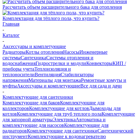
Рассчитать объем расширительного бака для отопления
Комплектация для тёплого пола, что купить?
Главная
-
Каталог
-
Аксессуары и комплетующие
Радиаторы
Котлы отопления
Насосы
Инженерные
системы
Сантехника
Системы отопления и
водоснабжения
Гидрострелки и модули
Конвекторы
КИП /
приборы учета
Теплоизоляция и
теплоносители
Вентиляция
Стабилизаторы
напряжения
Материалы для монтажа
Ремонтные хомуты и
муфты
Аксессуары и комплетующие
Все для сада и дачи
-
Комплектующие для сантехники
Комплектующие для баков
Комплектующие для
коллекторов
Комплектующие для котлов
Дымоходы для
котлов
Комплектующие для труб теплого пола
Комплетующие
для запорной арматуры
Электрика
Автоматика и
комплектующие для насосов
Комплектующие для
радиаторов
Комплектующие для сантехники
Сантехнический
инструмент
Комплектующие к водонагревателю