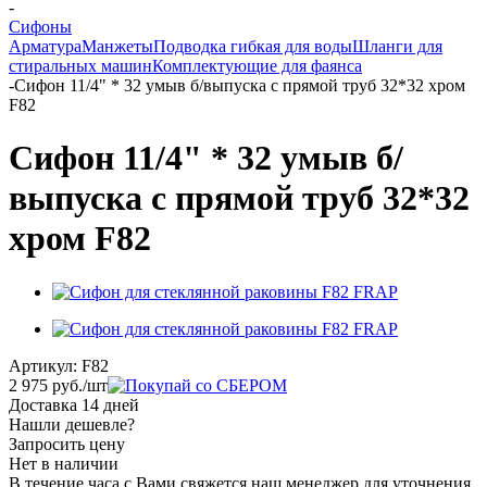
-
Сифоны
Арматура
Манжеты
Подводка гибкая для воды
Шланги для
стиральных машин
Комплектующие для фаянса
-
Сифон 11/4" * 32 умыв б/выпуска с прямой труб 32*32 хром
F82
Сифон 11/4" * 32 умыв б/
выпуска с прямой труб 32*32
хром F82
Артикул:
F82
2 975
руб.
/шт
Доставка 14 дней
Нашли дешевле?
Запросить цену
Нет в наличии
В течение часа с Вами свяжется наш менеджер для уточнения