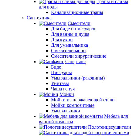
Трапы и сливы
для воды
Канализационные трапы
Сантехника
Смесители
Для биде и писсуаров
Для ванны и душа
Для кухни
Для умывальника
Смесители моно
Смесители хирургические
Санфаянс
Биде
Писсуары
Умывальники (раковины)
Унитазы
Чаша генуя
Мойки
Мойки из нержавеющей стали
Мойки композитные
Умывальники
Мебель для
ванной комнаты
Полотенцесушители