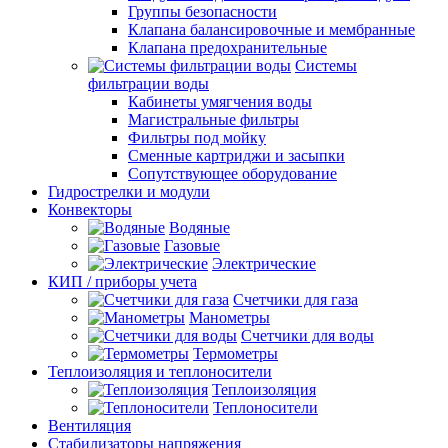
Группы безопасности
Клапана балансировочные и мембранные
Клапана предохранительные
Системы
фильтрации воды
Кабинеты умягчения воды
Магистральные фильтры
Фильтры под мойку
Сменные картриджи и засыпки
Сопутствующее оборудование
Гидрострелки и модули
Конвекторы
Водяные
Газовые
Электрические
КИП / приборы учета
Счетчики для газа
Манометры
Счетчики для воды
Термометры
Теплоизоляция и теплоносители
Теплоизоляция
Теплоносители
Вентиляция
Стабилизаторы напряжения