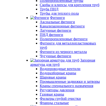
Полипропиленовые трубы
Скобы и клипсы для крепления труб
Труба ПНД
Трубы для теплого пола
Фитинги
Аксиальные фитинги
Канализационные фитинги
Латунные фитинги
ПНД фитинги
Полипропиленовые фитинги
Фитинги для металлопластиковых
труб
Фитинги из черного металла
Чугунные фитинги
Запорная
арматура для труб
Водопроводные вентили
Водоразборные краны
Шаровые краны
Промышленные задвижки и затворы
Краны специального назначения
Регуляторы давления
Газовые краны
Фильтры грубой очистки
Фланцы стальные