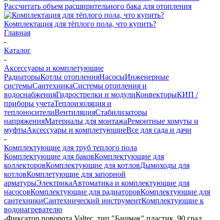
Рассчитать объем расширительного бака для отопления
Комплектация для тёплого пола, что купить?
Главная
-
Каталог
-
Аксессуары и комплетующие
Радиаторы
Котлы отопления
Насосы
Инженерные
системы
Сантехника
Системы отопления и
водоснабжения
Гидрострелки и модули
Конвекторы
КИП /
приборы учета
Теплоизоляция и
теплоносители
Вентиляция
Стабилизаторы
напряжения
Материалы для монтажа
Ремонтные хомуты и
муфты
Аксессуары и комплетующие
Все для сада и дачи
-
Комплектующие для труб теплого пола
Комплектующие для баков
Комплектующие для
коллекторов
Комплектующие для котлов
Дымоходы для
котлов
Комплетующие для запорной
арматуры
Электрика
Автоматика и комплектующие для
насосов
Комплектующие для радиаторов
Комплектующие для
сантехники
Сантехнический инструмент
Комплектующие к
водонагревателю
-
Фиксатор поворота Valtec, тип "Башмак" пластик, 90 град.,