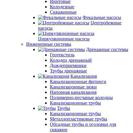
Винтовые
Колодезные
Скважинные
Фекальные насосы
Центробежные
насосы
Циркуляционные насосы
Инженерные системы
Дренажные системы
Геотекстиль
Колодец дренажный
Дождеприемники
Трубы дренажные
Канализация
Канализационные фитинги
Канализацонные люки
Напорная канализация
Полимерно-песчаные колодцы
Канализационные трубы
Трубы
Канализационные трубы
Металлопластиковые трубы
Обсадные трубы и оголовки для
скважин