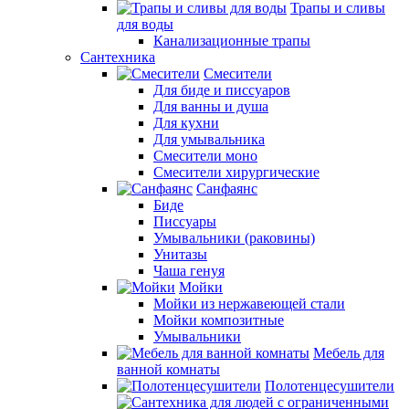
Трапы и сливы
для воды
Канализационные трапы
Сантехника
Смесители
Для биде и писсуаров
Для ванны и душа
Для кухни
Для умывальника
Смесители моно
Смесители хирургические
Санфаянс
Биде
Писсуары
Умывальники (раковины)
Унитазы
Чаша генуя
Мойки
Мойки из нержавеющей стали
Мойки композитные
Умывальники
Мебель для
ванной комнаты
Полотенцесушители