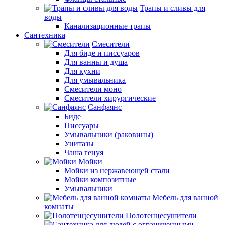
Трапы и сливы для
воды
Канализационные трапы
Сантехника
Смесители
Для биде и писсуаров
Для ванны и душа
Для кухни
Для умывальника
Смесители моно
Смесители хирургические
Санфаянс
Биде
Писсуары
Умывальники (раковины)
Унитазы
Чаша генуя
Мойки
Мойки из нержавеющей стали
Мойки композитные
Умывальники
Мебель для ванной
комнаты
Полотенцесушители