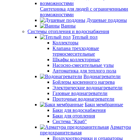
Сантехника для людей с ограниченными
возможностями
Душевые поддоны
Ванны
Системы отопления и водоснабжения
Теплый пол
Коллекторы
Клапана трехходовые
термосмесительные
Шкафы коллекторные
Насосно-смесительные узлы
Автоматика для теплого пола
Водонагреватели
Бойлеры косвенного нагрева
Электрические водонагреватели
Газовые водонагреватели
Проточные водонагреватели
Баки мембранные
Баки для водоснабжения
Баки для отопления
Система "Краб"
Арматура
предохранительная
Воздухоотводчики и сепараторы