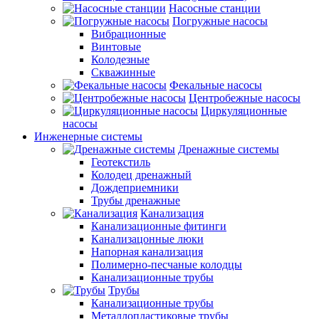
Насосные станции
Погружные насосы
Вибрационные
Винтовые
Колодезные
Скважинные
Фекальные насосы
Центробежные насосы
Циркуляционные
насосы
Инженерные системы
Дренажные системы
Геотекстиль
Колодец дренажный
Дождеприемники
Трубы дренажные
Канализация
Канализационные фитинги
Канализацонные люки
Напорная канализация
Полимерно-песчаные колодцы
Канализационные трубы
Трубы
Канализационные трубы
Металлопластиковые трубы