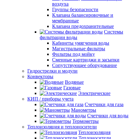
воздуха
Группы безопасности
Клапана балансировочные и
мембранные
Клапана предохранительные
Системы
фильтрации воды
Кабинеты умягчения воды
Магистральные фильтры
Фильтры под мойку
Сменные картриджи и засыпки
Сопутствующее оборудование
Гидрострелки и модули
Конвекторы
Водяные
Газовые
Электрические
КИП / приборы учета
Счетчики для газа
Манометры
Счетчики для воды
Термометры
Теплоизоляция и теплоносители
Теплоизоляция
Теплоносители