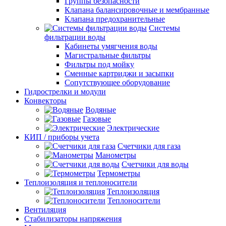
Группы безопасности
Клапана балансировочные и мембранные
Клапана предохранительные
Системы
фильтрации воды
Кабинеты умягчения воды
Магистральные фильтры
Фильтры под мойку
Сменные картриджи и засыпки
Сопутствующее оборудование
Гидрострелки и модули
Конвекторы
Водяные
Газовые
Электрические
КИП / приборы учета
Счетчики для газа
Манометры
Счетчики для воды
Термометры
Теплоизоляция и теплоносители
Теплоизоляция
Теплоносители
Вентиляция
Стабилизаторы напряжения