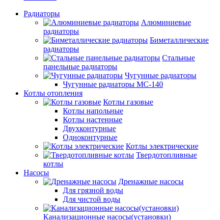
Радиаторы
Алюминиевые
радиаторы
Биметаллические
радиаторы
Стальные
панельные радиаторы
Чугунные радиаторы
Чугунные радиаторы МС-140
Котлы отопления
Котлы газовые
Котлы напольные
Котлы настенные
Двухконтурные
Одноконтурные
Котлы электрические
Твердотопливные
котлы
Насосы
Дренажные насосы
Для грязной воды
Для чистой воды
Канализационные насосы(установки)