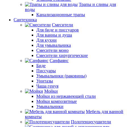
Трапы и сливы для
воды
Канализационные трапы
Сантехника
Смесители
Для биде и писсуаров
Для ванны и душа
Для кухни
Для умывальника
Смесители моно
Смесители хирургические
Санфаянс
Биде
Писсуары
Умывальники (раковины)
Унитазы
Чаша генуя
Мойки
Мойки из нержавеющей стали
Мойки композитные
Умывальники
Мебель для ванной
комнаты
Полотенцесушители