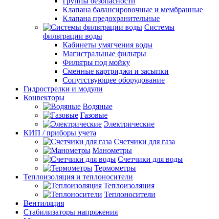
Группы безопасности
Клапана балансировочные и мембранные
Клапана предохранительные
Системы
фильтрации воды
Кабинеты умягчения воды
Магистральные фильтры
Фильтры под мойку
Сменные картриджи и засыпки
Сопутствующее оборудование
Гидрострелки и модули
Конвекторы
Водяные
Газовые
Электрические
КИП / приборы учета
Счетчики для газа
Манометры
Счетчики для воды
Термометры
Теплоизоляция и теплоносители
Теплоизоляция
Теплоносители
Вентиляция
Стабилизаторы напряжения