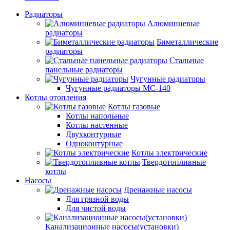
Радиаторы
Алюминиевые
радиаторы
Биметаллические
радиаторы
Стальные
панельные радиаторы
Чугунные радиаторы
Чугунные радиаторы МС-140
Котлы отопления
Котлы газовые
Котлы напольные
Котлы настенные
Двухконтурные
Одноконтурные
Котлы электрические
Твердотопливные
котлы
Насосы
Дренажные насосы
Для грязной воды
Для чистой воды
Канализационные насосы(установки)