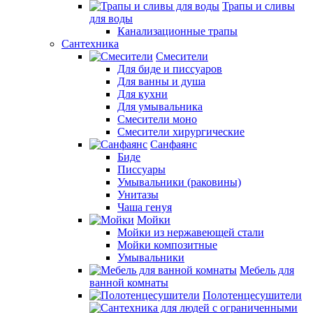
Трапы и сливы
для воды
Канализационные трапы
Сантехника
Смесители
Для биде и писсуаров
Для ванны и душа
Для кухни
Для умывальника
Смесители моно
Смесители хирургические
Санфаянс
Биде
Писсуары
Умывальники (раковины)
Унитазы
Чаша генуя
Мойки
Мойки из нержавеющей стали
Мойки композитные
Умывальники
Мебель для
ванной комнаты
Полотенцесушители