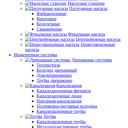
Насосные станции
Погружные насосы
Вибрационные
Винтовые
Колодезные
Скважинные
Фекальные насосы
Центробежные насосы
Циркуляционные
насосы
Инженерные системы
Дренажные системы
Геотекстиль
Колодец дренажный
Дождеприемники
Трубы дренажные
Канализация
Канализационные фитинги
Канализацонные люки
Напорная канализация
Полимерно-песчаные колодцы
Канализационные трубы
Трубы
Канализационные трубы
Металлопластиковые трубы