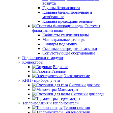
воздуха
Группы безопасности
Клапана балансировочные и
мембранные
Клапана предохранительные
Системы
фильтрации воды
Кабинеты умягчения воды
Магистральные фильтры
Фильтры под мойку
Сменные картриджи и засыпки
Сопутствующее оборудование
Гидрострелки и модули
Конвекторы
Водяные
Газовые
Электрические
КИП / приборы учета
Счетчики для газа
Манометры
Счетчики для воды
Термометры
Теплоизоляция и теплоносители
Теплоизоляция
Теплоносители