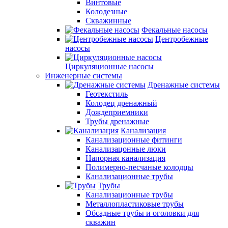
Винтовые
Колодезные
Скважинные
Фекальные насосы
Центробежные
насосы
Циркуляционные насосы
Инженерные системы
Дренажные системы
Геотекстиль
Колодец дренажный
Дождеприемники
Трубы дренажные
Канализация
Канализационные фитинги
Канализацонные люки
Напорная канализация
Полимерно-песчаные колодцы
Канализационные трубы
Трубы
Канализационные трубы
Металлопластиковые трубы
Обсадные трубы и оголовки для
скважин