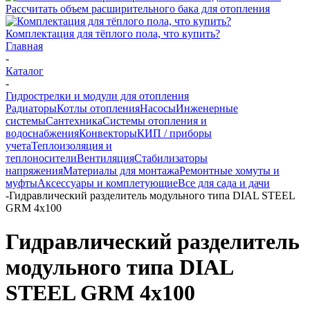
Рассчитать объем расширительного бака для отопления
Комплектация для тёплого пола, что купить?
Главная
-
Каталог
-
Гидрострелки и модули для отопления
Радиаторы
Котлы отопления
Насосы
Инженерные
системы
Сантехника
Системы отопления и
водоснабжения
Конвекторы
КИП / приборы
учета
Теплоизоляция и
теплоносители
Вентиляция
Стабилизаторы
напряжения
Материалы для монтажа
Ремонтные хомуты и
муфты
Аксессуары и комплетующие
Все для сада и дачи
-
Гидравлический разделитель модульного типа DIAL STEEL
GRM 4х100
Гидравлический разделитель
модульного типа DIAL
STEEL GRM 4х100