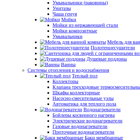
Умывальники (раковины)
Унитазы
Чаша генуя
Мойки
Мойки из нержавеющей стали
Мойки композитные
Умывальники
Мебель для ва
Полотенцесушители
Душевые поддоны
Ванны
Системы отопления и водоснабжения
Теплый пол
Коллекторы
Клапана трехходовые термосмесительн
Шкафы коллекторные
Насосно-смесительные узлы
Автоматика для теплого пола
Водонагреватели
Бойлеры косвенного нагрева
Электрические водонагреватели
Газовые водонагреватели
Проточные водонагреватели
Баки мембранные