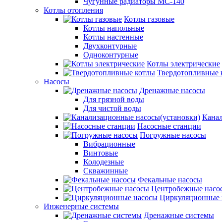
Чугунные радиаторы МС-140
Котлы отопления
Котлы газовые
Котлы напольные
Котлы настенные
Двухконтурные
Одноконтурные
Котлы электрические
Твердотопливные 
Насосы
Дренажные насосы
Для грязной воды
Для чистой воды
Канал
Насосные станции
Погружные насосы
Вибрационные
Винтовые
Колодезные
Скважинные
Фекальные насосы
Центробежные насо
Циркуляционные 
Инженерные системы
Дренажные системы