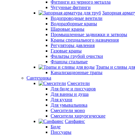
Фитинги из черного металла
Чугунные фитинги
Запорная армат
Водопроводные вентили
Водоразборные краны
Шаровые краны
Промышленные задвижки и затворы
Краны специального назначения
Регуляторы давления
Газовые краны
Фильтры грубой очистки
Фланцы стальные
Трапы и сливы дл
Канализационные трапы
Сантехника
Смесители
Для биде и писсуаров
Для ванны и душа
Для кухни
Для умывальника
Смесители моно
Смесители хирургические
Санфаянс
Биде
Писсуары