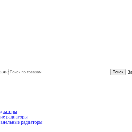
З
диаторы
ие радиаторы
панельные радиаторы