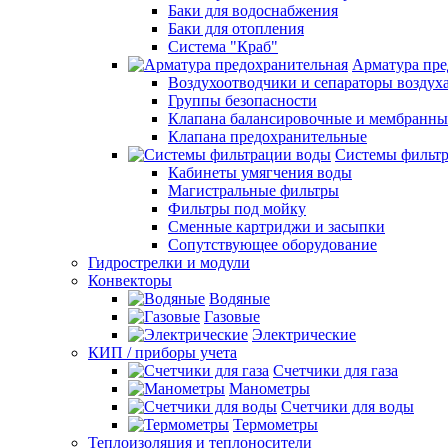
Баки для водоснабжения
Баки для отопления
Система "Краб"
Арматура пре
Воздухоотводчики и сепараторы воздух
Группы безопасности
Клапана балансировочные и мембранны
Клапана предохранительные
Системы фильт
Кабинеты умягчения воды
Магистральные фильтры
Фильтры под мойку
Сменные картриджи и засыпки
Сопутствующее оборудование
Гидрострелки и модули
Конвекторы
Водяные
Газовые
Электрические
КИП / приборы учета
Счетчики для газа
Манометры
Счетчики для воды
Термометры
Теплоизоляция и теплоносители