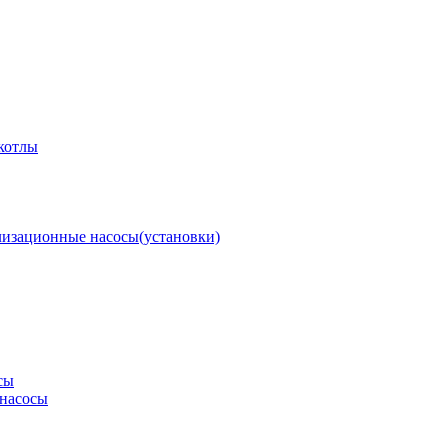
котлы
изационные насосы(установки)
сы
насосы