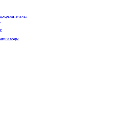
дохранительная
а
е
рации воды