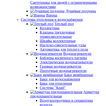
Сантехника для людей с ограниченными
возможностями
Душевые поддоны
Ванны
Системы отопления и водоснабжения
Теплый пол
Коллекторы
Клапана трехходовые
термосмесительные
Шкафы коллекторные
Насосно-смесительные узлы
Автоматика для теплого пола
Водонагреватели
Бойлеры косвенного нагрева
Электрические водонагреватели
Газовые водонагреватели
Проточные водонагреватели
Баки мембранные
Баки для водоснабжения
Баки для отопления
Система "Краб"
Арматура
предохранительная
Воздухоотводчики и сепараторы
воздуха