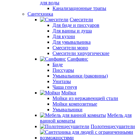
для воды
Канализационные трапы
Сантехника
Смесители
Для биде и писсуаров
Для ванны и душа
Для кухни
Для умывальника
Смесители моно
Смесители хирургические
Санфаянс
Биде
Писсуары
Умывальники (раковины)
Унитазы
Чаша генуя
Мойки
Мойки из нержавеющей стали
Мойки композитные
Умывальники
Мебель для
ванной комнаты
Полотенцесушители