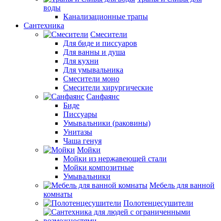
воды
Канализационные трапы
Сантехника
Смесители
Для биде и писсуаров
Для ванны и душа
Для кухни
Для умывальника
Смесители моно
Смесители хирургические
Санфаянс
Биде
Писсуары
Умывальники (раковины)
Унитазы
Чаша генуя
Мойки
Мойки из нержавеющей стали
Мойки композитные
Умывальники
Мебель для ванной
комнаты
Полотенцесушители