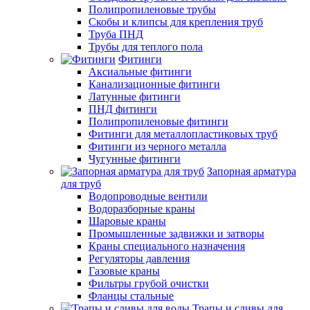
Полипропиленовые трубы
Скобы и клипсы для крепления труб
Труба ПНД
Трубы для теплого пола
Фитинги
Аксиальные фитинги
Канализационные фитинги
Латунные фитинги
ПНД фитинги
Полипропиленовые фитинги
Фитинги для металлопластиковых труб
Фитинги из черного металла
Чугунные фитинги
Запорная арматура
для труб
Водопроводные вентили
Водоразборные краны
Шаровые краны
Промышленные задвижки и затворы
Краны специального назначения
Регуляторы давления
Газовые краны
Фильтры грубой очистки
Фланцы стальные
Трапы и сливы для