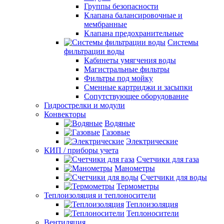
Группы безопасности
Клапана балансировочные и
мембранные
Клапана предохранительные
Системы
фильтрации воды
Кабинеты умягчения воды
Магистральные фильтры
Фильтры под мойку
Сменные картриджи и засыпки
Сопутствующее оборудование
Гидрострелки и модули
Конвекторы
Водяные
Газовые
Электрические
КИП / приборы учета
Счетчики для газа
Манометры
Счетчики для воды
Термометры
Теплоизоляция и теплоносители
Теплоизоляция
Теплоносители
Вентиляция