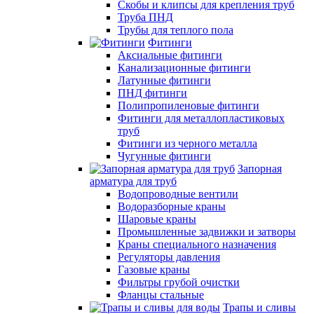
Скобы и клипсы для крепления труб
Труба ПНД
Трубы для теплого пола
Фитинги
Аксиальные фитинги
Канализационные фитинги
Латунные фитинги
ПНД фитинги
Полипропиленовые фитинги
Фитинги для металлопластиковых
труб
Фитинги из черного металла
Чугунные фитинги
Запорная
арматура для труб
Водопроводные вентили
Водоразборные краны
Шаровые краны
Промышленные задвижки и затворы
Краны специального назначения
Регуляторы давления
Газовые краны
Фильтры грубой очистки
Фланцы стальные
Трапы и сливы