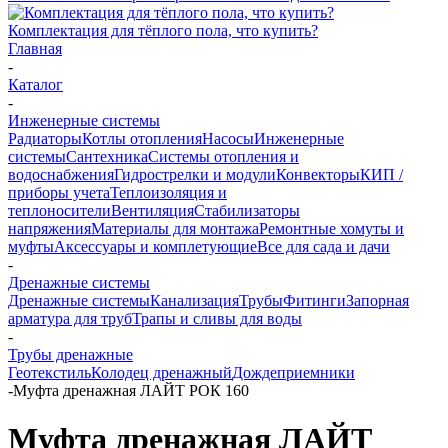
Комплектация для тёплого пола, что купить?
Главная
-
Каталог
-
Инженерные системы
Радиаторы
Котлы отопления
Насосы
Инженерные
системы
Сантехника
Системы отопления и
водоснабжения
Гидрострелки и модули
Конвекторы
КИП /
приборы учета
Теплоизоляция и
теплоносители
Вентиляция
Стабилизаторы
напряжения
Материалы для монтажа
Ремонтные хомуты и
муфты
Аксессуары и комплетующие
Все для сада и дачи
-
Дренажные системы
Дренажные системы
Канализация
Трубы
Фитинги
Запорная
арматура для труб
Трапы и сливы для воды
-
Трубы дренажные
Геотекстиль
Колодец дренажный
Дождеприемники
-
Муфта дренажная ЛАЙТ РОК 160
Муфта дренажная ЛАЙТ