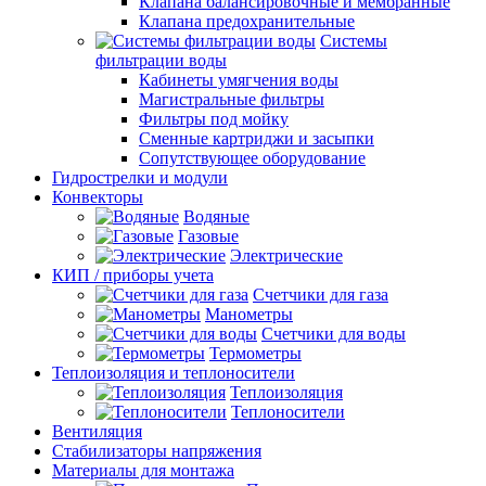
Клапана балансировочные и мембранные
Клапана предохранительные
Системы
фильтрации воды
Кабинеты умягчения воды
Магистральные фильтры
Фильтры под мойку
Сменные картриджи и засыпки
Сопутствующее оборудование
Гидрострелки и модули
Конвекторы
Водяные
Газовые
Электрические
КИП / приборы учета
Счетчики для газа
Манометры
Счетчики для воды
Термометры
Теплоизоляция и теплоносители
Теплоизоляция
Теплоносители
Вентиляция
Стабилизаторы напряжения
Материалы для монтажа