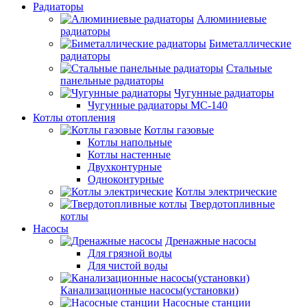
Радиаторы
Алюминиевые
радиаторы
Биметаллические
радиаторы
Стальные
панельные радиаторы
Чугунные радиаторы
Чугунные радиаторы МС-140
Котлы отопления
Котлы газовые
Котлы напольные
Котлы настенные
Двухконтурные
Одноконтурные
Котлы электрические
Твердотопливные
котлы
Насосы
Дренажные насосы
Для грязной воды
Для чистой воды
Канализационные насосы(установки)
Насосные станции