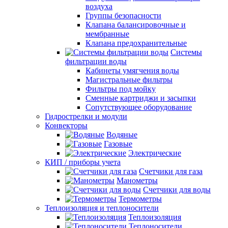
воздуха
Группы безопасности
Клапана балансировочные и
мембранные
Клапана предохранительные
Системы
фильтрации воды
Кабинеты умягчения воды
Магистральные фильтры
Фильтры под мойку
Сменные картриджи и засыпки
Сопутствующее оборудование
Гидрострелки и модули
Конвекторы
Водяные
Газовые
Электрические
КИП / приборы учета
Счетчики для газа
Манометры
Счетчики для воды
Термометры
Теплоизоляция и теплоносители
Теплоизоляция
Теплоносители