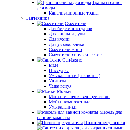
Трапы и сливы
для воды
Канализационные трапы
Сантехника
Смесители
Для биде и писсуаров
Для ванны и душа
Для кухни
Для умывальника
Смесители моно
Смесители хирургические
Санфаянс
Биде
Писсуары
Умывальники (раковины)
Унитазы
Чаша генуя
Мойки
Мойки из нержавеющей стали
Мойки композитные
Умывальники
Мебель для
ванной комнаты
Полотенцесушители