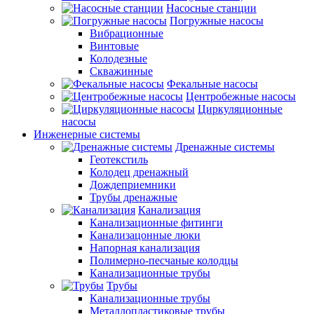
Насосные станции
Погружные насосы
Вибрационные
Винтовые
Колодезные
Скважинные
Фекальные насосы
Центробежные насосы
Циркуляционные
насосы
Инженерные системы
Дренажные системы
Геотекстиль
Колодец дренажный
Дождеприемники
Трубы дренажные
Канализация
Канализационные фитинги
Канализацонные люки
Напорная канализация
Полимерно-песчаные колодцы
Канализационные трубы
Трубы
Канализационные трубы
Металлопластиковые трубы