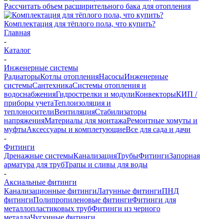
Рассчитать объем расширительного бака для отопления
Комплектация для тёплого пола, что купить?
Главная
-
Каталог
-
Инженерные системы
Радиаторы
Котлы отопления
Насосы
Инженерные
системы
Сантехника
Системы отопления и
водоснабжения
Гидрострелки и модули
Конвекторы
КИП /
приборы учета
Теплоизоляция и
теплоносители
Вентиляция
Стабилизаторы
напряжения
Материалы для монтажа
Ремонтные хомуты и
муфты
Аксессуары и комплетующие
Все для сада и дачи
-
Фитинги
Дренажные системы
Канализация
Трубы
Фитинги
Запорная
арматура для труб
Трапы и сливы для воды
-
Аксиальные фитинги
Канализационные фитинги
Латунные фитинги
ПНД
фитинги
Полипропиленовые фитинги
Фитинги для
металлопластиковых труб
Фитинги из черного
металла
Чугунные фитинги