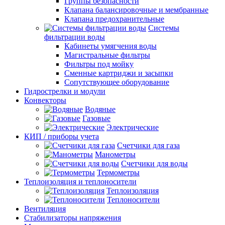
Группы безопасности
Клапана балансировочные и мембранные
Клапана предохранительные
Системы
фильтрации воды
Кабинеты умягчения воды
Магистральные фильтры
Фильтры под мойку
Сменные картриджи и засыпки
Сопутствующее оборудование
Гидрострелки и модули
Конвекторы
Водяные
Газовые
Электрические
КИП / приборы учета
Счетчики для газа
Манометры
Счетчики для воды
Термометры
Теплоизоляция и теплоносители
Теплоизоляция
Теплоносители
Вентиляция
Стабилизаторы напряжения