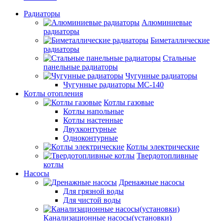
Радиаторы
Алюминиевые
радиаторы
Биметаллические
радиаторы
Стальные
панельные радиаторы
Чугунные радиаторы
Чугунные радиаторы МС-140
Котлы отопления
Котлы газовые
Котлы напольные
Котлы настенные
Двухконтурные
Одноконтурные
Котлы электрические
Твердотопливные
котлы
Насосы
Дренажные насосы
Для грязной воды
Для чистой воды
Канализационные насосы(установки)