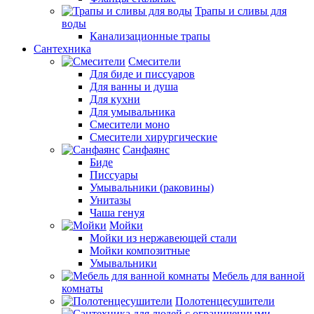
Трапы и сливы для
воды
Канализационные трапы
Сантехника
Смесители
Для биде и писсуаров
Для ванны и душа
Для кухни
Для умывальника
Смесители моно
Смесители хирургические
Санфаянс
Биде
Писсуары
Умывальники (раковины)
Унитазы
Чаша генуя
Мойки
Мойки из нержавеющей стали
Мойки композитные
Умывальники
Мебель для ванной
комнаты
Полотенцесушители