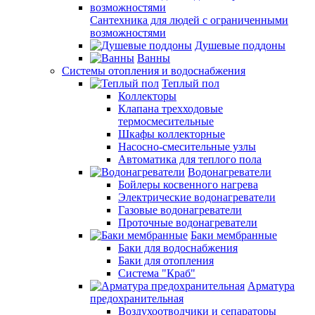
Сантехника для людей с ограниченными
возможностями
Душевые поддоны
Ванны
Системы отопления и водоснабжения
Теплый пол
Коллекторы
Клапана трехходовые
термосмесительные
Шкафы коллекторные
Насосно-смесительные узлы
Автоматика для теплого пола
Водонагреватели
Бойлеры косвенного нагрева
Электрические водонагреватели
Газовые водонагреватели
Проточные водонагреватели
Баки мембранные
Баки для водоснабжения
Баки для отопления
Система "Краб"
Арматура
предохранительная
Воздухоотводчики и сепараторы