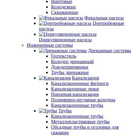
Винтовые
Колодезные
Скважинные
Фекальные насосы
Центробежные
насосы
Циркуляционные насосы
Инженерные системы
Дренажные системы
Геотекстиль
Колодец дренажный
Дождеприемники
Трубы дренажные
Канализация
Канализационные фитинги
Канализацонные люки
Напорная канализация
Полимерно-песчаные колодцы
Канализационные трубы
Трубы
Канализационные трубы
Металлопластиковые трубы
Обсадные трубы и оголовки для
скважин