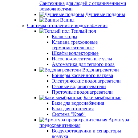
Сантехника для людей с ограниченными
возможностями
Душевые поддоны
Ванны
Системы отопления и водоснабжения
Теплый пол
Коллекторы
Клапана трехходовые
термосмесительные
Шкафы коллекторные
Насосно-смесительные узлы
Автоматика для теплого пола
Водонагреватели
Бойлеры косвенного нагрева
Электрические водонагреватели
Газовые водонагреватели
Проточные водонагреватели
Баки мембранные
Баки для водоснабжения
Баки для отопления
Система "Краб"
Арматура
предохранительная
Воздухоотводчики и сепараторы
воздуха