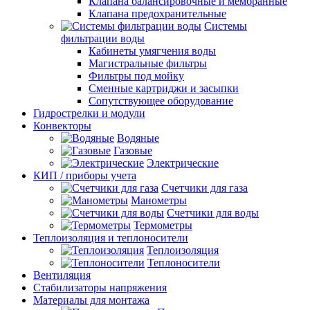
Клапана балансировочные и мембранные
Клапана предохранительные
Системы
фильтрации воды
Кабинеты умягчения воды
Магистральные фильтры
Фильтры под мойку
Сменные картриджи и засыпки
Сопутствующее оборудование
Гидрострелки и модули
Конвекторы
Водяные
Газовые
Электрические
КИП / приборы учета
Счетчики для газа
Манометры
Счетчики для воды
Термометры
Теплоизоляция и теплоносители
Теплоизоляция
Теплоносители
Вентиляция
Стабилизаторы напряжения
Материалы для монтажа