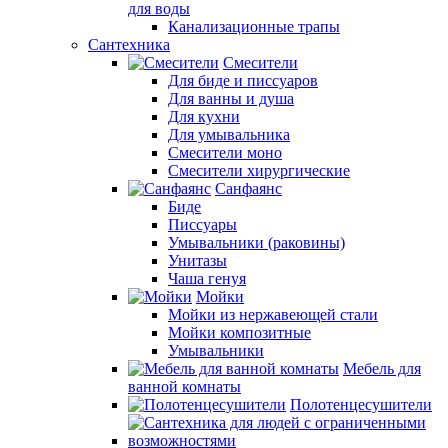
для воды
Канализационные трапы
Сантехника
Смесители
Для биде и писсуаров
Для ванны и душа
Для кухни
Для умывальника
Смесители моно
Смесители хирургические
Санфаянс
Биде
Писсуары
Умывальники (раковины)
Унитазы
Чаша генуя
Мойки
Мойки из нержавеющей стали
Мойки композитные
Умывальники
Мебель для
ванной комнаты
Полотенцесушители