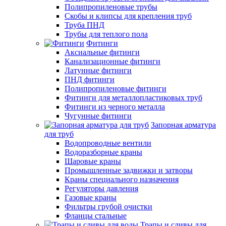
Полипропиленовые трубы
Скобы и клипсы для крепления труб
Труба ПНД
Трубы для теплого пола
Фитинги
Аксиальные фитинги
Канализационные фитинги
Латунные фитинги
ПНД фитинги
Полипропиленовые фитинги
Фитинги для металлопластиковых труб
Фитинги из черного металла
Чугунные фитинги
Запорная арматура
для труб
Водопроводные вентили
Водоразборные краны
Шаровые краны
Промышленные задвижки и затворы
Краны специального назначения
Регуляторы давления
Газовые краны
Фильтры грубой очистки
Фланцы стальные
Трапы и сливы для