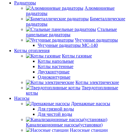
Радиаторы
Алюминиевые
радиаторы
Биметаллические
радиаторы
Стальные
панельные радиаторы
Чугунные радиаторы
Чугунные радиаторы МС-140
Котлы отопления
Котлы газовые
Котлы напольные
Котлы настенные
Двухконтурные
Одноконтурные
Котлы электрические
Твердотопливные
котлы
Насосы
Дренажные насосы
Для грязной воды
Для чистой воды
Канализационные насосы(установки)
Насосные станции