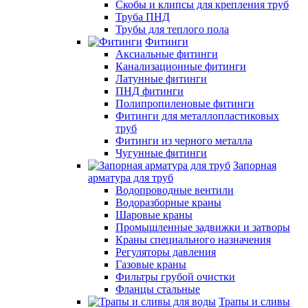
Скобы и клипсы для крепления труб
Труба ПНД
Трубы для теплого пола
Фитинги
Аксиальные фитинги
Канализационные фитинги
Латунные фитинги
ПНД фитинги
Полипропиленовые фитинги
Фитинги для металлопластиковых
труб
Фитинги из черного металла
Чугунные фитинги
Запорная
арматура для труб
Водопроводные вентили
Водоразборные краны
Шаровые краны
Промышленные задвижки и затворы
Краны специального назначения
Регуляторы давления
Газовые краны
Фильтры грубой очистки
Фланцы стальные
Трапы и сливы