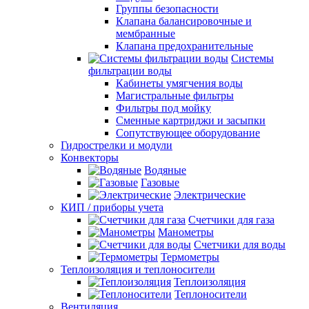
Группы безопасности
Клапана балансировочные и
мембранные
Клапана предохранительные
Системы
фильтрации воды
Кабинеты умягчения воды
Магистральные фильтры
Фильтры под мойку
Сменные картриджи и засыпки
Сопутствующее оборудование
Гидрострелки и модули
Конвекторы
Водяные
Газовые
Электрические
КИП / приборы учета
Счетчики для газа
Манометры
Счетчики для воды
Термометры
Теплоизоляция и теплоносители
Теплоизоляция
Теплоносители
Вентиляция