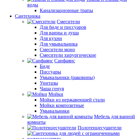
воды
Канализационные трапы
Сантехника
Смесители
Для биде и писсуаров
Для ванны и душа
Для кухни
Для умывальника
Смесители моно
Смесители хирургические
Санфаянс
Биде
Писсуары
Умывальники (раковины)
Унитазы
Чаша генуя
Мойки
Мойки из нержавеющей стали
Мойки композитные
Умывальники
Мебель для ванной
комнаты
Полотенцесушители