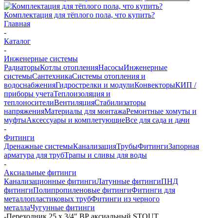
Комплектация для тёплого пола, что купить?
Главная
-
Каталог
-
Инженерные системы
Радиаторы
Котлы отопления
Насосы
Инженерные
системы
Сантехника
Системы отопления и
водоснабжения
Гидрострелки и модули
Конвекторы
КИП /
приборы учета
Теплоизоляция и
теплоносители
Вентиляция
Стабилизаторы
напряжения
Материалы для монтажа
Ремонтные хомуты и
муфты
Аксессуары и комплетующие
Все для сада и дачи
-
Фитинги
Дренажные системы
Канализация
Трубы
Фитинги
Запорная
арматура для труб
Трапы и сливы для воды
-
Аксиальные фитинги
Канализационные фитинги
Латунные фитинги
ПНД
фитинги
Полипропиленовые фитинги
Фитинги для
металлопластиковых труб
Фитинги из черного
металла
Чугунные фитинги
-
Переходник 25 х 3/4" ВР аксиальный STOUT