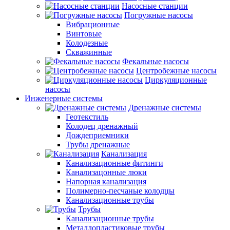
Насосные станции
Погружные насосы
Вибрационные
Винтовые
Колодезные
Скважинные
Фекальные насосы
Центробежные насосы
Циркуляционные
насосы
Инженерные системы
Дренажные системы
Геотекстиль
Колодец дренажный
Дождеприемники
Трубы дренажные
Канализация
Канализационные фитинги
Канализацонные люки
Напорная канализация
Полимерно-песчаные колодцы
Канализационные трубы
Трубы
Канализационные трубы
Металлопластиковые трубы