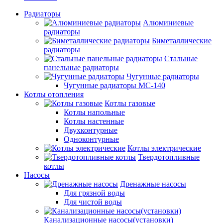
Радиаторы
Алюминиевые
радиаторы
Биметаллические
радиаторы
Стальные
панельные радиаторы
Чугунные радиаторы
Чугунные радиаторы МС-140
Котлы отопления
Котлы газовые
Котлы напольные
Котлы настенные
Двухконтурные
Одноконтурные
Котлы электрические
Твердотопливные
котлы
Насосы
Дренажные насосы
Для грязной воды
Для чистой воды
Канализационные насосы(установки)