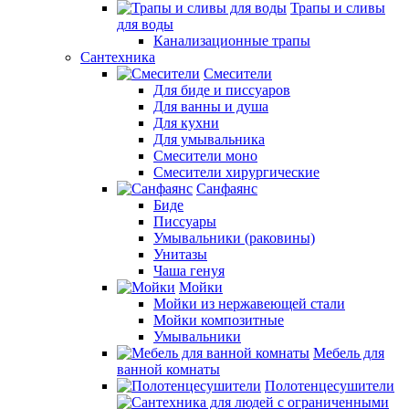
Трапы и сливы
для воды
Канализационные трапы
Сантехника
Смесители
Для биде и писсуаров
Для ванны и душа
Для кухни
Для умывальника
Смесители моно
Смесители хирургические
Санфаянс
Биде
Писсуары
Умывальники (раковины)
Унитазы
Чаша генуя
Мойки
Мойки из нержавеющей стали
Мойки композитные
Умывальники
Мебель для
ванной комнаты
Полотенцесушители