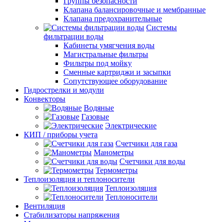
Группы безопасности
Клапана балансировочные и мембранные
Клапана предохранительные
Системы
фильтрации воды
Кабинеты умягчения воды
Магистральные фильтры
Фильтры под мойку
Сменные картриджи и засыпки
Сопутствующее оборудование
Гидрострелки и модули
Конвекторы
Водяные
Газовые
Электрические
КИП / приборы учета
Счетчики для газа
Манометры
Счетчики для воды
Термометры
Теплоизоляция и теплоносители
Теплоизоляция
Теплоносители
Вентиляция
Стабилизаторы напряжения