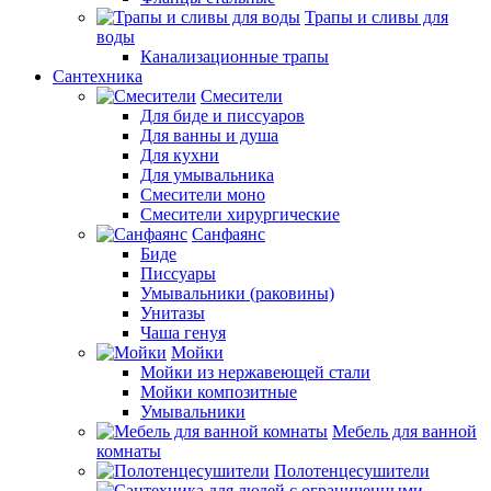
Трапы и сливы для
воды
Канализационные трапы
Сантехника
Смесители
Для биде и писсуаров
Для ванны и душа
Для кухни
Для умывальника
Смесители моно
Смесители хирургические
Санфаянс
Биде
Писсуары
Умывальники (раковины)
Унитазы
Чаша генуя
Мойки
Мойки из нержавеющей стали
Мойки композитные
Умывальники
Мебель для ванной
комнаты
Полотенцесушители