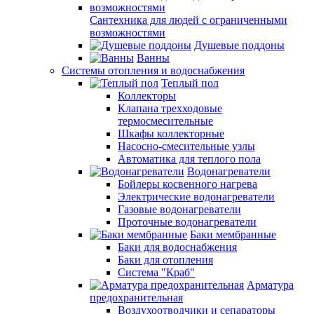
Сантехника для людей с ограниченными
возможностями
Душевые поддоны
Ванны
Системы отопления и водоснабжения
Теплый пол
Коллекторы
Клапана трехходовые
термосмесительные
Шкафы коллекторные
Насосно-смесительные узлы
Автоматика для теплого пола
Водонагреватели
Бойлеры косвенного нагрева
Электрические водонагреватели
Газовые водонагреватели
Проточные водонагреватели
Баки мембранные
Баки для водоснабжения
Баки для отопления
Система "Краб"
Арматура
предохранительная
Воздухоотводчики и сепараторы