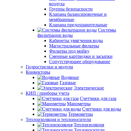
воздуха
Группы безопасности
Клапана балансировочные и
мембранные
Клапана предохранительные
Системы
фильтрации воды
Кабинеты умягчения воды
Магистральные фильтры
Фильтры под мойку
Сменные картриджи и засыпки
Сопутствующее оборудование
Гидрострелки и модули
Конвекторы
Водяные
Газовые
Электрические
КИП / приборы учета
Счетчики для газа
Манометры
Счетчики для воды
Термометры
Теплоизоляция и теплоносители
Теплоизоляция
Теплоносители