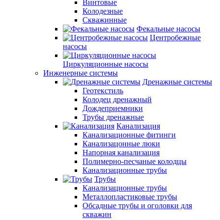
Винтовые
Колодезные
Скважинные
Фекальные насосы
Центробежные
насосы
Циркуляционные насосы
Инженерные системы
Дренажные системы
Геотекстиль
Колодец дренажный
Дождеприемники
Трубы дренажные
Канализация
Канализационные фитинги
Канализацонные люки
Напорная канализация
Полимерно-песчаные колодцы
Канализационные трубы
Трубы
Канализационные трубы
Металлопластиковые трубы
Обсадные трубы и оголовки для
скважин