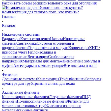
Рассчитать объем расширительного бака для отопления
Комплектация для тёплого пола, что купить?
Главная
-
Каталог
-
Инженерные системы
Радиаторы
Котлы отопления
Насосы
Инженерные
системы
Сантехника
Системы отопления и
водоснабжения
Гидрострелки и модули
Конвекторы
КИП /
приборы учета
Теплоизоляция и
теплоносители
Вентиляция
Стабилизаторы
напряжения
Материалы для монтажа
Ремонтные хомуты и
муфты
Аксессуары и комплетующие
Все для сада и дачи
-
Фитинги
Дренажные системы
Канализация
Трубы
Фитинги
Запорная
арматура для труб
Трапы и сливы для воды
-
Аксиальные фитинги
Канализационные фитинги
Латунные фитинги
ПНД
фитинги
Полипропиленовые фитинги
Фитинги для
металлопластиковых труб
Фитинги из черного
металла
Чугунные фитинги