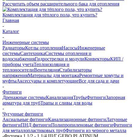
Рассчитать объем расширительного бака для отопления
Комплектация для тёплого пола, что купить?
Главная
-
Каталог
-
Инженерные системы
Радиаторы
Котлы отопления
Насосы
Инженерные
системы
Сантехника
Системы отопления и
водоснабжения
Гидрострелки и модули
Конвекторы
КИП /
приборы учета
Теплоизоляция и
теплоносители
Вентиляция
Стабилизаторы
напряжения
Материалы для монтажа
Ремонтные хомуты и
муфты
Аксессуары и комплетующие
Все для сада и дачи
-
Фитинги
Дренажные системы
Канализация
Трубы
Фитинги
Запорная
арматура для труб
Трапы и сливы для воды
-
Чугунные фитинги
Аксиальные фитинги
Канализационные фитинги
Латунные
фитинги
ПНД фитинги
Полипропиленовые фитинги
Фитинги
для металлопластиковых труб
Фитинги из черного металла
-
Футорка 1 1/2 - 1 1/4 Ш/Г GEBO PLATINUM