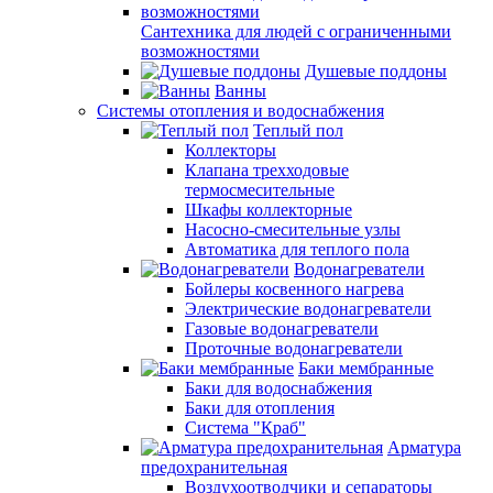
Сантехника для людей с ограниченными
возможностями
Душевые поддоны
Ванны
Системы отопления и водоснабжения
Теплый пол
Коллекторы
Клапана трехходовые
термосмесительные
Шкафы коллекторные
Насосно-смесительные узлы
Автоматика для теплого пола
Водонагреватели
Бойлеры косвенного нагрева
Электрические водонагреватели
Газовые водонагреватели
Проточные водонагреватели
Баки мембранные
Баки для водоснабжения
Баки для отопления
Система "Краб"
Арматура
предохранительная
Воздухоотводчики и сепараторы