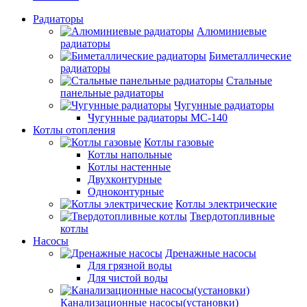
Радиаторы
Алюминиевые
радиаторы
Биметаллические
радиаторы
Стальные
панельные радиаторы
Чугунные радиаторы
Чугунные радиаторы МС-140
Котлы отопления
Котлы газовые
Котлы напольные
Котлы настенные
Двухконтурные
Одноконтурные
Котлы электрические
Твердотопливные
котлы
Насосы
Дренажные насосы
Для грязной воды
Для чистой воды
Канализационные насосы(установки)