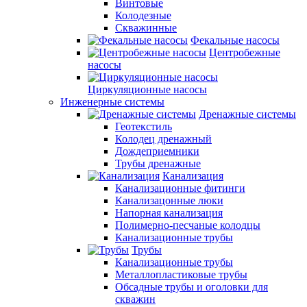
Винтовые
Колодезные
Скважинные
Фекальные насосы
Центробежные
насосы
Циркуляционные насосы
Инженерные системы
Дренажные системы
Геотекстиль
Колодец дренажный
Дождеприемники
Трубы дренажные
Канализация
Канализационные фитинги
Канализацонные люки
Напорная канализация
Полимерно-песчаные колодцы
Канализационные трубы
Трубы
Канализационные трубы
Металлопластиковые трубы
Обсадные трубы и оголовки для
скважин