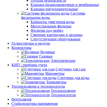
Группы безопасности
Клапана балансировочные и мембранные
Клапана предохранительные
Системы
фильтрации воды
Кабинеты умягчения воды
Магистральные фильтры
Фильтры под мойку
Сменные картриджи и засыпки
Сопутствующее оборудование
Гидрострелки и модули
Конвекторы
Водяные
Газовые
Электрические
КИП / приборы учета
Счетчики для газа
Манометры
Счетчики для воды
Термометры
Теплоизоляция и теплоносители
Теплоизоляция
Теплоносители
Вентиляция
Стабилизаторы напряжения