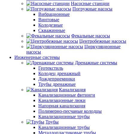
Насосные станции
Погружные насосы
Вибрационные
Винтовые
Колодезные
Скважинные
Фекальные насосы
Центробежные насосы
Циркуляционные
насосы
Инженерные системы
Дренажные системы
Геотекстиль
Колодец дренажный
Дождеприемники
Трубы дренажные
Канализация
Канализационные фитинги
Канализацонные люки
Напорная канализация
Полимерно-песчаные колодцы
Канализационные трубы
Трубы
Канализационные трубы
Металлопластиковые трубы