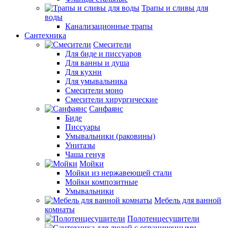
Трапы и сливы для
воды
Канализационные трапы
Сантехника
Смесители
Для биде и писсуаров
Для ванны и душа
Для кухни
Для умывальника
Смесители моно
Смесители хирургические
Санфаянс
Биде
Писсуары
Умывальники (раковины)
Унитазы
Чаша генуя
Мойки
Мойки из нержавеющей стали
Мойки композитные
Умывальники
Мебель для ванной
комнаты
Полотенцесушители