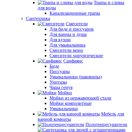
Трапы и сливы
для воды
Канализационные трапы
Сантехника
Смесители
Для биде и писсуаров
Для ванны и душа
Для кухни
Для умывальника
Смесители моно
Смесители хирургические
Санфаянс
Биде
Писсуары
Умывальники (раковины)
Унитазы
Чаша генуя
Мойки
Мойки из нержавеющей стали
Мойки композитные
Умывальники
Мебель для
ванной комнаты
Полотенцесушители