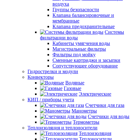
воздуха
Группы безопасности
Клапана балансировочные и
мембранные
Клапана предохранительные
Системы
фильтрации воды
Кабинеты умягчения воды
Магистральные фильтры
Фильтры под мойку
Сменные картриджи и засыпки
Сопутствующее оборудование
Гидрострелки и модули
Конвекторы
Водяные
Газовые
Электрические
КИП / приборы учета
Счетчики для газа
Манометры
Счетчики для воды
Термометры
Теплоизоляция и теплоносители
Теплоизоляция
Теплоносители