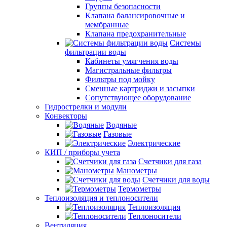
Группы безопасности
Клапана балансировочные и
мембранные
Клапана предохранительные
Системы
фильтрации воды
Кабинеты умягчения воды
Магистральные фильтры
Фильтры под мойку
Сменные картриджи и засыпки
Сопутствующее оборудование
Гидрострелки и модули
Конвекторы
Водяные
Газовые
Электрические
КИП / приборы учета
Счетчики для газа
Манометры
Счетчики для воды
Термометры
Теплоизоляция и теплоносители
Теплоизоляция
Теплоносители
Вентиляция