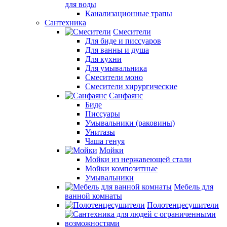
для воды
Канализационные трапы
Сантехника
Смесители
Для биде и писсуаров
Для ванны и душа
Для кухни
Для умывальника
Смесители моно
Смесители хирургические
Санфаянс
Биде
Писсуары
Умывальники (раковины)
Унитазы
Чаша генуя
Мойки
Мойки из нержавеющей стали
Мойки композитные
Умывальники
Мебель для
ванной комнаты
Полотенцесушители