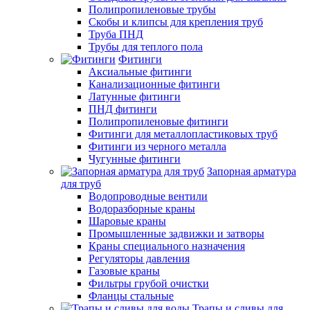
Полипропиленовые трубы
Скобы и клипсы для крепления труб
Труба ПНД
Трубы для теплого пола
Фитинги
Аксиальные фитинги
Канализационные фитинги
Латунные фитинги
ПНД фитинги
Полипропиленовые фитинги
Фитинги для металлопластиковых труб
Фитинги из черного металла
Чугунные фитинги
Запорная арматура
для труб
Водопроводные вентили
Водоразборные краны
Шаровые краны
Промышленные задвижки и затворы
Краны специального назначения
Регуляторы давления
Газовые краны
Фильтры грубой очистки
Фланцы стальные
Трапы и сливы для