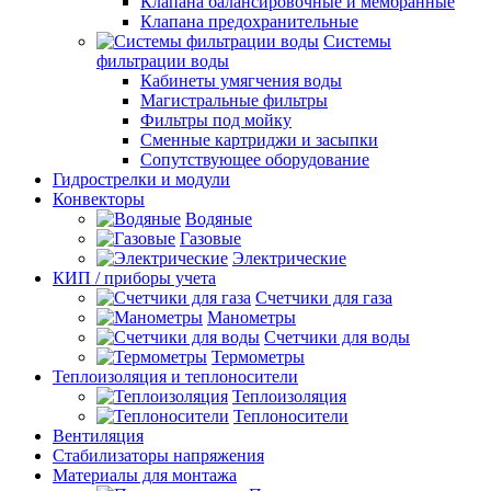
Клапана балансировочные и мембранные
Клапана предохранительные
Системы
фильтрации воды
Кабинеты умягчения воды
Магистральные фильтры
Фильтры под мойку
Сменные картриджи и засыпки
Сопутствующее оборудование
Гидрострелки и модули
Конвекторы
Водяные
Газовые
Электрические
КИП / приборы учета
Счетчики для газа
Манометры
Счетчики для воды
Термометры
Теплоизоляция и теплоносители
Теплоизоляция
Теплоносители
Вентиляция
Стабилизаторы напряжения
Материалы для монтажа