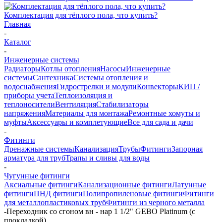
Комплектация для тёплого пола, что купить?
Главная
-
Каталог
-
Инженерные системы
Радиаторы
Котлы отопления
Насосы
Инженерные
системы
Сантехника
Системы отопления и
водоснабжения
Гидрострелки и модули
Конвекторы
КИП /
приборы учета
Теплоизоляция и
теплоносители
Вентиляция
Стабилизаторы
напряжения
Материалы для монтажа
Ремонтные хомуты и
муфты
Аксессуары и комплетующие
Все для сада и дачи
-
Фитинги
Дренажные системы
Канализация
Трубы
Фитинги
Запорная
арматура для труб
Трапы и сливы для воды
-
Чугунные фитинги
Аксиальные фитинги
Канализационные фитинги
Латунные
фитинги
ПНД фитинги
Полипропиленовые фитинги
Фитинги
для металлопластиковых труб
Фитинги из черного металла
-
Переходник со сгоном вн - нар 1 1/2" GEBO Platinum (с
прокладкой)