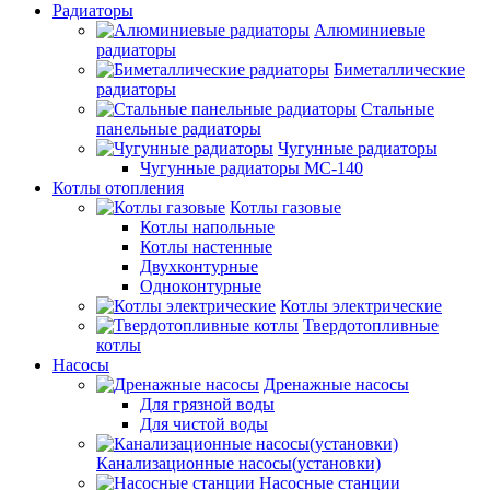
Радиаторы
Алюминиевые
радиаторы
Биметаллические
радиаторы
Стальные
панельные радиаторы
Чугунные радиаторы
Чугунные радиаторы МС-140
Котлы отопления
Котлы газовые
Котлы напольные
Котлы настенные
Двухконтурные
Одноконтурные
Котлы электрические
Твердотопливные
котлы
Насосы
Дренажные насосы
Для грязной воды
Для чистой воды
Канализационные насосы(установки)
Насосные станции