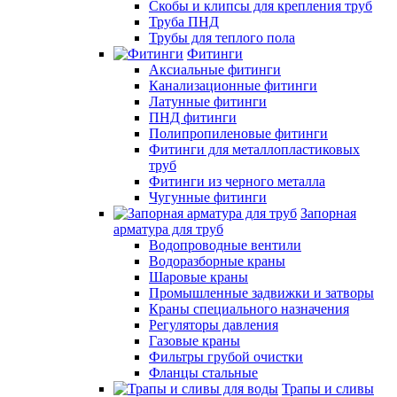
Скобы и клипсы для крепления труб
Труба ПНД
Трубы для теплого пола
Фитинги
Аксиальные фитинги
Канализационные фитинги
Латунные фитинги
ПНД фитинги
Полипропиленовые фитинги
Фитинги для металлопластиковых
труб
Фитинги из черного металла
Чугунные фитинги
Запорная
арматура для труб
Водопроводные вентили
Водоразборные краны
Шаровые краны
Промышленные задвижки и затворы
Краны специального назначения
Регуляторы давления
Газовые краны
Фильтры грубой очистки
Фланцы стальные
Трапы и сливы