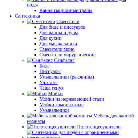
воды
Канализационные трапы
Сантехника
Смесители
Для биде и писсуаров
Для ванны и душа
Для кухни
Для умывальника
Смесители моно
Смесители хирургические
Санфаянс
Биде
Писсуары
Умывальники (раковины)
Унитазы
Чаша генуя
Мойки
Мойки из нержавеющей стали
Мойки композитные
Умывальники
Мебель для ванной
комнаты
Полотенцесушители