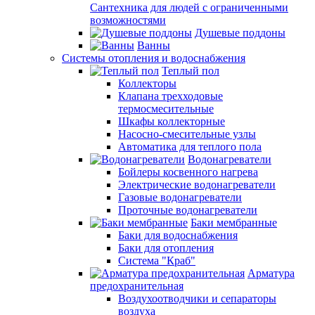
Сантехника для людей с ограниченными
возможностями
Душевые поддоны
Ванны
Системы отопления и водоснабжения
Теплый пол
Коллекторы
Клапана трехходовые
термосмесительные
Шкафы коллекторные
Насосно-смесительные узлы
Автоматика для теплого пола
Водонагреватели
Бойлеры косвенного нагрева
Электрические водонагреватели
Газовые водонагреватели
Проточные водонагреватели
Баки мембранные
Баки для водоснабжения
Баки для отопления
Система "Краб"
Арматура
предохранительная
Воздухоотводчики и сепараторы
воздуха