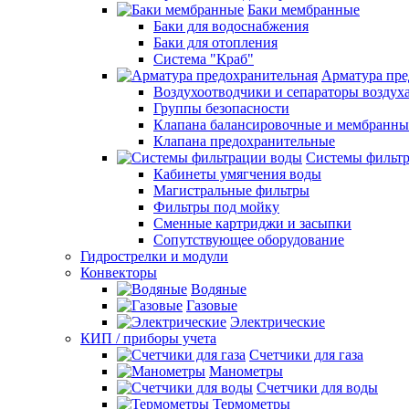
Баки мембранные
Баки для водоснабжения
Баки для отопления
Система "Краб"
Арматура пре
Воздухоотводчики и сепараторы воздух
Группы безопасности
Клапана балансировочные и мембранны
Клапана предохранительные
Системы фильт
Кабинеты умягчения воды
Магистральные фильтры
Фильтры под мойку
Сменные картриджи и засыпки
Сопутствующее оборудование
Гидрострелки и модули
Конвекторы
Водяные
Газовые
Электрические
КИП / приборы учета
Счетчики для газа
Манометры
Счетчики для воды
Термометры