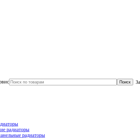
З
диаторы
ие радиаторы
панельные радиаторы