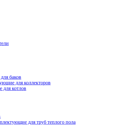
тели
для баков
ующие для коллекторов
 для котлов
в
плектующие для труб теплого пола