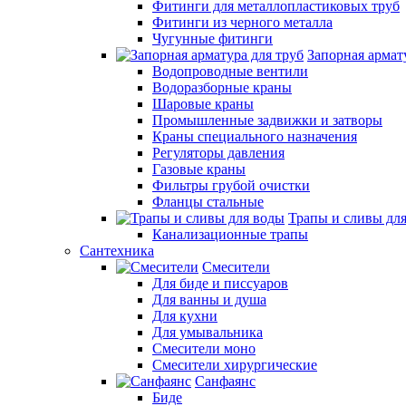
Фитинги для металлопластиковых труб
Фитинги из черного металла
Чугунные фитинги
Запорная армат
Водопроводные вентили
Водоразборные краны
Шаровые краны
Промышленные задвижки и затворы
Краны специального назначения
Регуляторы давления
Газовые краны
Фильтры грубой очистки
Фланцы стальные
Трапы и сливы дл
Канализационные трапы
Сантехника
Смесители
Для биде и писсуаров
Для ванны и душа
Для кухни
Для умывальника
Смесители моно
Смесители хирургические
Санфаянс
Биде