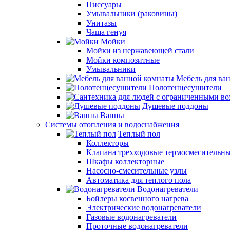
Писсуары
Умывальники (раковины)
Унитазы
Чаша генуя
Мойки
Мойки из нержавеющей стали
Мойки композитные
Умывальники
Мебель для ва
Полотенцесушители
Душевые поддоны
Ванны
Системы отопления и водоснабжения
Теплый пол
Коллекторы
Клапана трехходовые термосмесительн
Шкафы коллекторные
Насосно-смесительные узлы
Автоматика для теплого пола
Водонагреватели
Бойлеры косвенного нагрева
Электрические водонагреватели
Газовые водонагреватели
Проточные водонагреватели