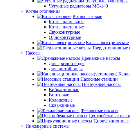
Чугунные радиаторы
Чугунные радиаторы МС-140
Котлы отопления
Котлы газовые
Котлы напольные
Котлы настенные
Двухконтурные
Одноконтурные
Котлы электрические
Твердотопливные 
Насосы
Дренажные насосы
Для грязной воды
Для чистой воды
Канал
Насосные станции
Погружные насосы
Вибрационные
Винтовые
Колодезные
Скважинные
Фекальные насосы
Центробежные насо
Циркуляционные 
Инженерные системы