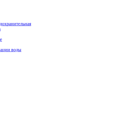
дохранительная
а
е
рации воды