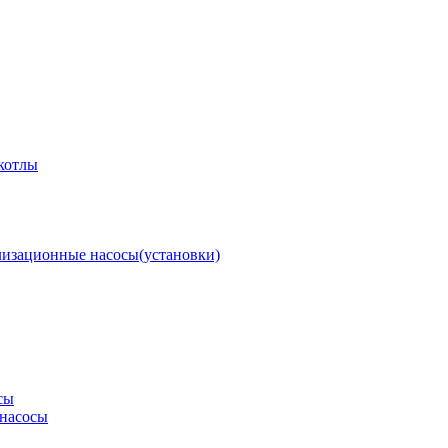
котлы
изационные насосы(установки)
сы
насосы