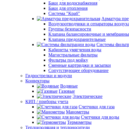
Баки для водоснабжения
Баки для отопления
Система "Краб"
Арматура пре
Воздухоотводчики и сепараторы воздух
Группы безопасности
Клапана балансировочные и мембранны
Клапана предохранительные
Системы фильт
Кабинеты умягчения воды
Магистральные фильтры
Фильтры под мойку
Сменные картриджи и засыпки
Сопутствующее оборудование
Гидрострелки и модули
Конвекторы
Водяные
Газовые
Электрические
КИП / приборы учета
Счетчики для газа
Манометры
Счетчики для воды
Термометры
Теплоизоляция и теплоносители