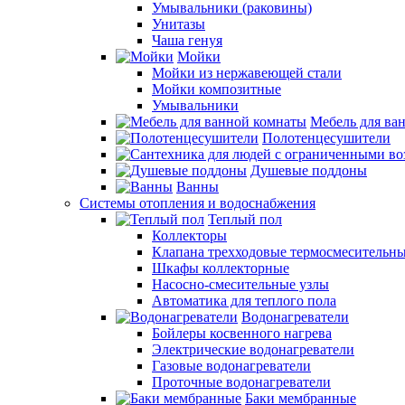
Умывальники (раковины)
Унитазы
Чаша генуя
Мойки
Мойки из нержавеющей стали
Мойки композитные
Умывальники
Мебель для ва
Полотенцесушители
Душевые поддоны
Ванны
Системы отопления и водоснабжения
Теплый пол
Коллекторы
Клапана трехходовые термосмесительн
Шкафы коллекторные
Насосно-смесительные узлы
Автоматика для теплого пола
Водонагреватели
Бойлеры косвенного нагрева
Электрические водонагреватели
Газовые водонагреватели
Проточные водонагреватели
Баки мембранные