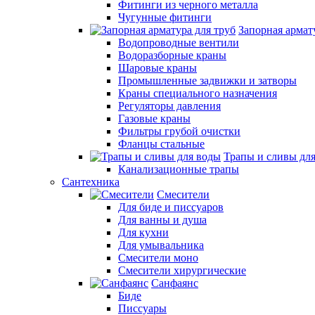
Фитинги из черного металла
Чугунные фитинги
Запорная армат
Водопроводные вентили
Водоразборные краны
Шаровые краны
Промышленные задвижки и затворы
Краны специального назначения
Регуляторы давления
Газовые краны
Фильтры грубой очистки
Фланцы стальные
Трапы и сливы дл
Канализационные трапы
Сантехника
Смесители
Для биде и писсуаров
Для ванны и душа
Для кухни
Для умывальника
Смесители моно
Смесители хирургические
Санфаянс
Биде
Писсуары