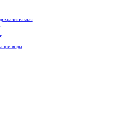
дохранительная
а
е
рации воды