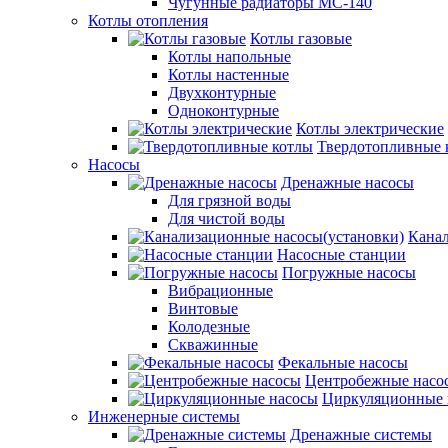
Чугунные радиаторы МС-140
Котлы отопления
Котлы газовые
Котлы напольные
Котлы настенные
Двухконтурные
Одноконтурные
Котлы электрические
Твердотопливные 
Насосы
Дренажные насосы
Для грязной воды
Для чистой воды
Канал
Насосные станции
Погружные насосы
Вибрационные
Винтовые
Колодезные
Скважинные
Фекальные насосы
Центробежные насо
Циркуляционные 
Инженерные системы
Дренажные системы