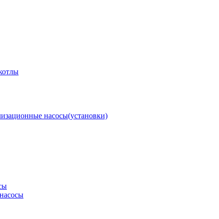
котлы
изационные насосы(установки)
сы
насосы