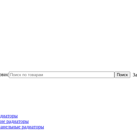
З
диаторы
ие радиаторы
панельные радиаторы