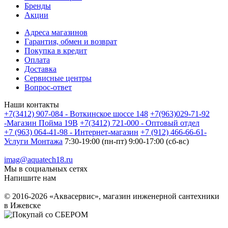
Бренды
Акции
Адреса магазинов
Гарантия, обмен и возврат
Покупка в кредит
Оплата
Доставка
Сервисные центры
Вопрос-ответ
Наши контакты
+7(3412) 907-084 - Воткинское шоссе 148
+7(963)029-71-92
-Магазин Пойма 19В
+7(3412) 721-000 - Оптовый отдел
+7 (963) 064-41-98 - Интернет-магазин
+7 (912) 466-66-61-
Услуги Монтажа
7:30-19:00 (пн-пт) 9:00-17:00 (сб-вс)
imag@aquatech18.ru
Мы в социальных сетях
Напишите нам
© 2016-2026 «Аквасервис», магазин инженерной сантехники
в Ижевске