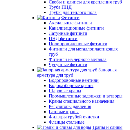
Скобы и клипсы для крепления труб
Труба ПНД
Трубы для теплого пола
Фитинги
Аксиальные фитинги
Канализационные фитинги
Латунные фитинги
ПНД фитинги
Полипропиленовые фитинги
Фитинги для металлопластиковых
труб
Фитинги из черного металла
Чугунные фитинги
Запорная
арматура для труб
Водопроводные вентили
Водоразборные краны
Шаровые краны
Промышленные задвижки и затворы
Краны специального назначения
Регуляторы давления
Газовые краны
Фильтры грубой очистки
Фланцы стальные
Трапы и сливы