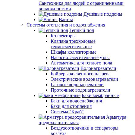
Сантехника для людей с ограниченными
возможностями
Душевые поддоны
Ванны
Системы отопления и водоснабжения
Теплый пол
Коллекторы
Клапана трехходовые
термосмесительные
Шкафы коллекторные
Насосно-смесительные узлы
Автоматика для теплого пола
Водонагреватели
Бойлеры косвенного нагрева
Электрические водонагреватели
Газовые водонагреватели
Проточные водонагреватели
Баки мембранные
Баки для водоснабжения
Баки для отопления
Система "Краб"
Арматура
предохранительная
Воздухоотводчики и сепараторы
воздуха