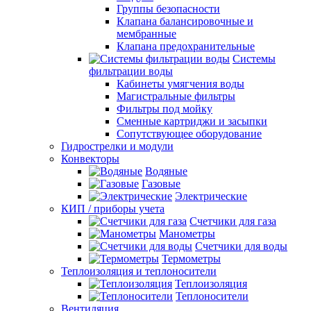
Группы безопасности
Клапана балансировочные и
мембранные
Клапана предохранительные
Системы
фильтрации воды
Кабинеты умягчения воды
Магистральные фильтры
Фильтры под мойку
Сменные картриджи и засыпки
Сопутствующее оборудование
Гидрострелки и модули
Конвекторы
Водяные
Газовые
Электрические
КИП / приборы учета
Счетчики для газа
Манометры
Счетчики для воды
Термометры
Теплоизоляция и теплоносители
Теплоизоляция
Теплоносители
Вентиляция