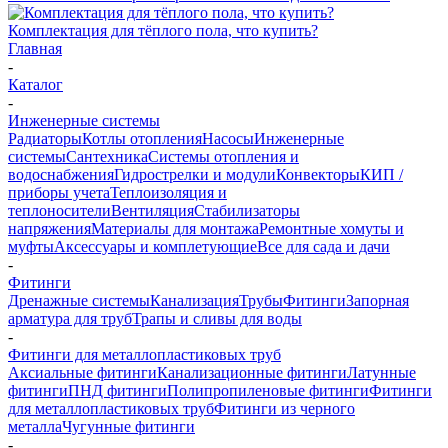
Комплектация для тёплого пола, что купить?
Главная
-
Каталог
-
Инженерные системы
Радиаторы
Котлы отопления
Насосы
Инженерные
системы
Сантехника
Системы отопления и
водоснабжения
Гидрострелки и модули
Конвекторы
КИП /
приборы учета
Теплоизоляция и
теплоносители
Вентиляция
Стабилизаторы
напряжения
Материалы для монтажа
Ремонтные хомуты и
муфты
Аксессуары и комплетующие
Все для сада и дачи
-
Фитинги
Дренажные системы
Канализация
Трубы
Фитинги
Запорная
арматура для труб
Трапы и сливы для воды
-
Фитинги для металлопластиковых труб
Аксиальные фитинги
Канализационные фитинги
Латунные
фитинги
ПНД фитинги
Полипропиленовые фитинги
Фитинги
для металлопластиковых труб
Фитинги из черного
металла
Чугунные фитинги
-