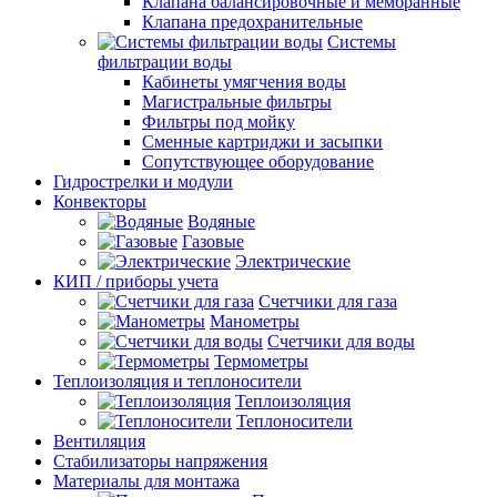
Клапана балансировочные и мембранные
Клапана предохранительные
Системы
фильтрации воды
Кабинеты умягчения воды
Магистральные фильтры
Фильтры под мойку
Сменные картриджи и засыпки
Сопутствующее оборудование
Гидрострелки и модули
Конвекторы
Водяные
Газовые
Электрические
КИП / приборы учета
Счетчики для газа
Манометры
Счетчики для воды
Термометры
Теплоизоляция и теплоносители
Теплоизоляция
Теплоносители
Вентиляция
Стабилизаторы напряжения
Материалы для монтажа