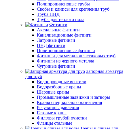
Полипропиленовые трубы
Скобы и клипсы для крепления труб
Труба ПНД
Трубы для теплого пола
Фитинги
Аксиальные фитинги
Канализационные фитинги
Латунные фитинги
ПНД фитинги
Полипропиленовые фитинги
Фитинги для металлопластиковых труб
Фитинги из черного металла
Чугунные фитинги
Запорная арматура
для труб
Водопроводные вентили
Водоразборные краны
Шаровые краны
Промышленные задвижки и затворы
Краны специального назначения
Регуляторы давления
Газовые краны
Фильтры грубой очистки
Фланцы стальные
Трапы и сливы для