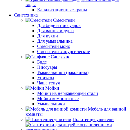
воды
Канализационные трапы
Сантехника
Смесители
Для биде и писсуаров
Для ванны и душа
Для кухни
Для умывальника
Смесители моно
Смесители хирургические
Санфаянс
Биде
Писсуары
Умывальники (раковины)
Унитазы
Чаша генуя
Мойки
Мойки из нержавеющей стали
Мойки композитные
Умывальники
Мебель для ванной
комнаты
Полотенцесушители