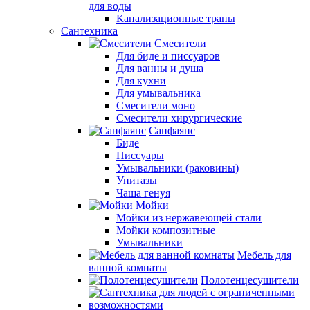
для воды
Канализационные трапы
Сантехника
Смесители
Для биде и писсуаров
Для ванны и душа
Для кухни
Для умывальника
Смесители моно
Смесители хирургические
Санфаянс
Биде
Писсуары
Умывальники (раковины)
Унитазы
Чаша генуя
Мойки
Мойки из нержавеющей стали
Мойки композитные
Умывальники
Мебель для
ванной комнаты
Полотенцесушители