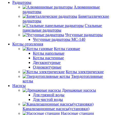
Радиаторы
Алюминиевые
радиаторы
Биметаллические
радиаторы
Стальные
панельные радиаторы
Чугунные радиаторы
Чугунные радиаторы МС-140
Котлы отопления
Котлы газовые
Котлы напольные
Котлы настенные
Двухконтурные
Одноконтурные
Котлы электрические
Твердотопливные
котлы
Насосы
Дренажные насосы
Для грязной воды
Для чистой воды
Канализационные насосы(установки)
Насосные станции