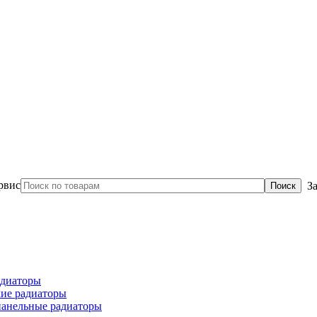
З
диаторы
ие радиаторы
панельные радиаторы