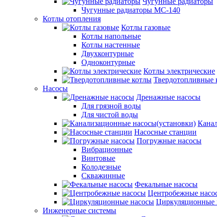
Чугунные радиаторы
Чугунные радиаторы МС-140
Котлы отопления
Котлы газовые
Котлы напольные
Котлы настенные
Двухконтурные
Одноконтурные
Котлы электрические
Твердотопливные 
Насосы
Дренажные насосы
Для грязной воды
Для чистой воды
Канал
Насосные станции
Погружные насосы
Вибрационные
Винтовые
Колодезные
Скважинные
Фекальные насосы
Центробежные насо
Циркуляционные 
Инженерные системы