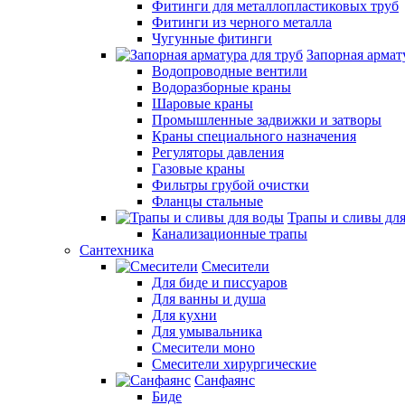
Фитинги для металлопластиковых труб
Фитинги из черного металла
Чугунные фитинги
Запорная армат
Водопроводные вентили
Водоразборные краны
Шаровые краны
Промышленные задвижки и затворы
Краны специального назначения
Регуляторы давления
Газовые краны
Фильтры грубой очистки
Фланцы стальные
Трапы и сливы дл
Канализационные трапы
Сантехника
Смесители
Для биде и писсуаров
Для ванны и душа
Для кухни
Для умывальника
Смесители моно
Смесители хирургические
Санфаянс
Биде