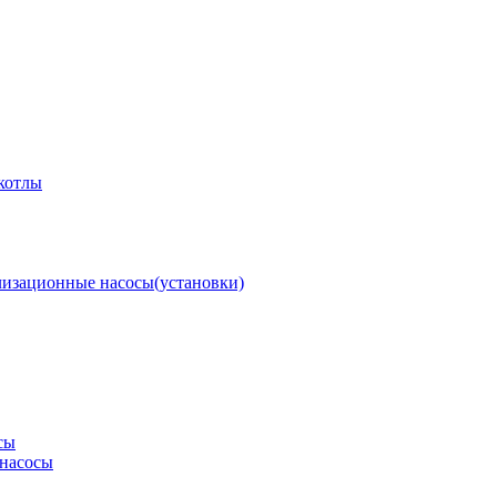
котлы
изационные насосы(установки)
сы
насосы