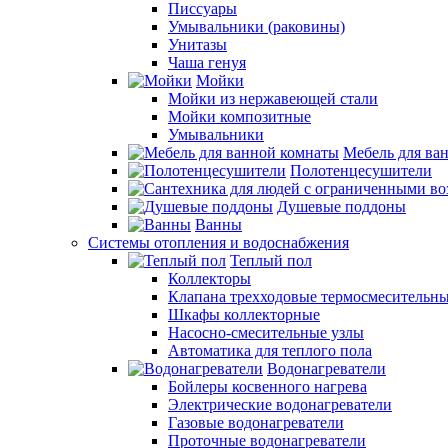
Писсуары
Умывальники (раковины)
Унитазы
Чаша генуя
Мойки
Мойки из нержавеющей стали
Мойки композитные
Умывальники
Мебель для ва
Полотенцесушители
Душевые поддоны
Ванны
Системы отопления и водоснабжения
Теплый пол
Коллекторы
Клапана трехходовые термосмесительн
Шкафы коллекторные
Насосно-смесительные узлы
Автоматика для теплого пола
Водонагреватели
Бойлеры косвенного нагрева
Электрические водонагреватели
Газовые водонагреватели
Проточные водонагреватели