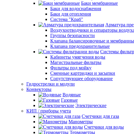
Баки мембранные
Баки для водоснабжения
Баки для отопления
Система "Краб"
Арматура пре
Воздухоотводчики и сепараторы воздух
Группы безопасности
Клапана балансировочные и мембранны
Клапана предохранительные
Системы фильт
Кабинеты умягчения воды
Магистральные фильтры
Фильтры под мойку
Сменные картриджи и засыпки
Сопутствующее оборудование
Гидрострелки и модули
Конвекторы
Водяные
Газовые
Электрические
КИП / приборы учета
Счетчики для газа
Манометры
Счетчики для воды
Термометры