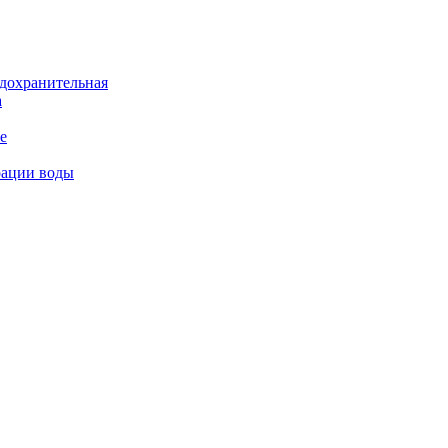
дохранительная
а
е
рации воды