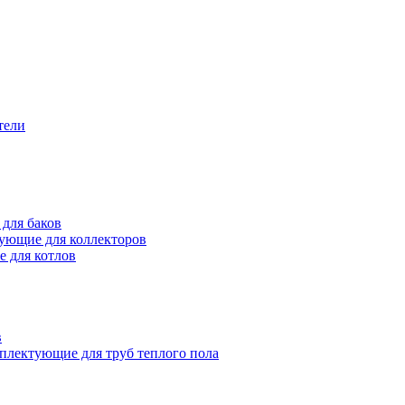
тели
для баков
ующие для коллекторов
 для котлов
в
плектующие для труб теплого пола