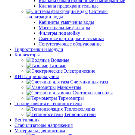
Клапана балансировочные и мембранные
Клапана предохранительные
Системы
фильтрации воды
Кабинеты умягчения воды
Магистральные фильтры
Фильтры под мойку
Сменные картриджи и засыпки
Сопутствующее оборудование
Гидрострелки и модули
Конвекторы
Водяные
Газовые
Электрические
КИП / приборы учета
Счетчики для газа
Манометры
Счетчики для воды
Термометры
Теплоизоляция и теплоносители
Теплоизоляция
Теплоносители
Вентиляция
Стабилизаторы напряжения
Материалы для монтажа