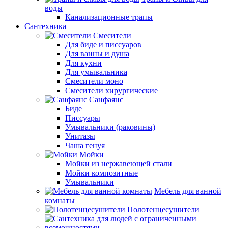
воды
Канализационные трапы
Сантехника
Смесители
Для биде и писсуаров
Для ванны и душа
Для кухни
Для умывальника
Смесители моно
Смесители хирургические
Санфаянс
Биде
Писсуары
Умывальники (раковины)
Унитазы
Чаша генуя
Мойки
Мойки из нержавеющей стали
Мойки композитные
Умывальники
Мебель для ванной
комнаты
Полотенцесушители