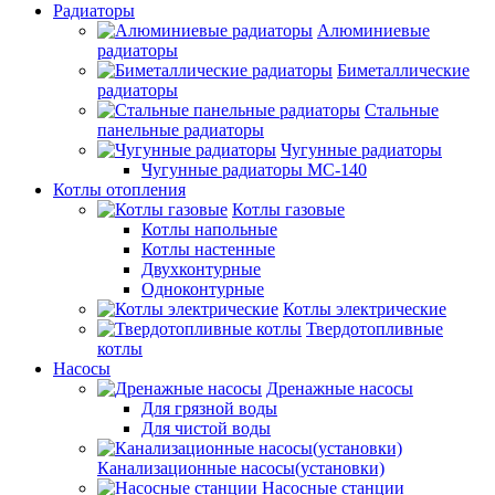
Радиаторы
Алюминиевые
радиаторы
Биметаллические
радиаторы
Стальные
панельные радиаторы
Чугунные радиаторы
Чугунные радиаторы МС-140
Котлы отопления
Котлы газовые
Котлы напольные
Котлы настенные
Двухконтурные
Одноконтурные
Котлы электрические
Твердотопливные
котлы
Насосы
Дренажные насосы
Для грязной воды
Для чистой воды
Канализационные насосы(установки)
Насосные станции