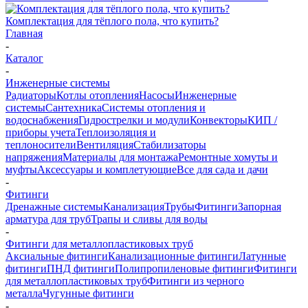
Комплектация для тёплого пола, что купить?
Главная
-
Каталог
-
Инженерные системы
Радиаторы
Котлы отопления
Насосы
Инженерные
системы
Сантехника
Системы отопления и
водоснабжения
Гидрострелки и модули
Конвекторы
КИП /
приборы учета
Теплоизоляция и
теплоносители
Вентиляция
Стабилизаторы
напряжения
Материалы для монтажа
Ремонтные хомуты и
муфты
Аксессуары и комплетующие
Все для сада и дачи
-
Фитинги
Дренажные системы
Канализация
Трубы
Фитинги
Запорная
арматура для труб
Трапы и сливы для воды
-
Фитинги для металлопластиковых труб
Аксиальные фитинги
Канализационные фитинги
Латунные
фитинги
ПНД фитинги
Полипропиленовые фитинги
Фитинги
для металлопластиковых труб
Фитинги из черного
металла
Чугунные фитинги
-