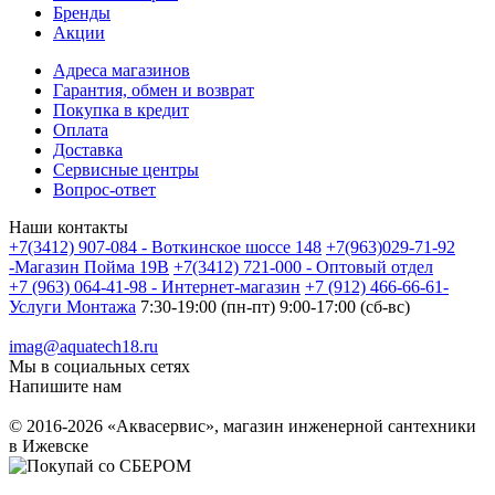
Бренды
Акции
Адреса магазинов
Гарантия, обмен и возврат
Покупка в кредит
Оплата
Доставка
Сервисные центры
Вопрос-ответ
Наши контакты
+7(3412) 907-084 - Воткинское шоссе 148
+7(963)029-71-92
-Магазин Пойма 19В
+7(3412) 721-000 - Оптовый отдел
+7 (963) 064-41-98 - Интернет-магазин
+7 (912) 466-66-61-
Услуги Монтажа
7:30-19:00 (пн-пт) 9:00-17:00 (сб-вс)
imag@aquatech18.ru
Мы в социальных сетях
Напишите нам
© 2016-2026 «Аквасервис», магазин инженерной сантехники
в Ижевске