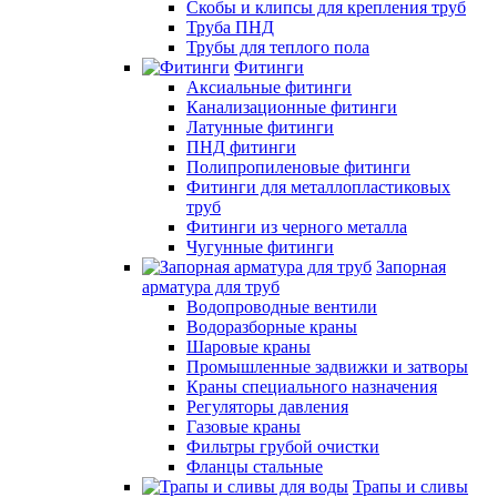
Скобы и клипсы для крепления труб
Труба ПНД
Трубы для теплого пола
Фитинги
Аксиальные фитинги
Канализационные фитинги
Латунные фитинги
ПНД фитинги
Полипропиленовые фитинги
Фитинги для металлопластиковых
труб
Фитинги из черного металла
Чугунные фитинги
Запорная
арматура для труб
Водопроводные вентили
Водоразборные краны
Шаровые краны
Промышленные задвижки и затворы
Краны специального назначения
Регуляторы давления
Газовые краны
Фильтры грубой очистки
Фланцы стальные
Трапы и сливы