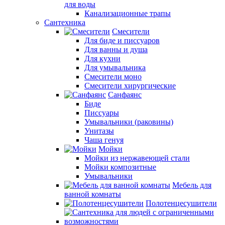
для воды
Канализационные трапы
Сантехника
Смесители
Для биде и писсуаров
Для ванны и душа
Для кухни
Для умывальника
Смесители моно
Смесители хирургические
Санфаянс
Биде
Писсуары
Умывальники (раковины)
Унитазы
Чаша генуя
Мойки
Мойки из нержавеющей стали
Мойки композитные
Умывальники
Мебель для
ванной комнаты
Полотенцесушители