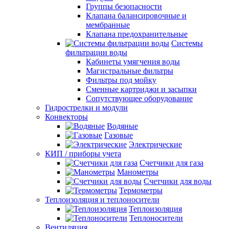
Группы безопасности
Клапана балансировочные и
мембранные
Клапана предохранительные
Системы
фильтрации воды
Кабинеты умягчения воды
Магистральные фильтры
Фильтры под мойку
Сменные картриджи и засыпки
Сопутствующее оборудование
Гидрострелки и модули
Конвекторы
Водяные
Газовые
Электрические
КИП / приборы учета
Счетчики для газа
Манометры
Счетчики для воды
Термометры
Теплоизоляция и теплоносители
Теплоизоляция
Теплоносители
Вентиляция