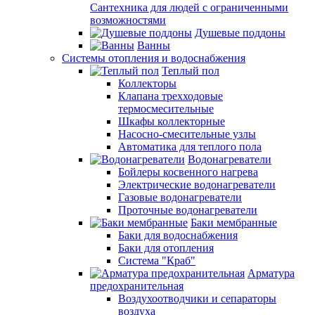
Сантехника для людей с ограниченными
возможностями
Душевые поддоны
Ванны
Системы отопления и водоснабжения
Теплый пол
Коллекторы
Клапана трехходовые
термосмесительные
Шкафы коллекторные
Насосно-смесительные узлы
Автоматика для теплого пола
Водонагреватели
Бойлеры косвенного нагрева
Электрические водонагреватели
Газовые водонагреватели
Проточные водонагреватели
Баки мембранные
Баки для водоснабжения
Баки для отопления
Система "Краб"
Арматура
предохранительная
Воздухоотводчики и сепараторы
воздуха