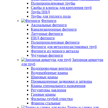
Полипропиленовые трубы
Скобы и клипсы для крепления труб
Труба ПНД
Трубы для теплого пола
Фитинги
Аксиальные фитинги
Канализационные фитинги
Латунные фитинги
ПНД фитинги
Полипропиленовые фитинги
Фитинги для металлопластиковых труб
Фитинги из черного металла
Чугунные фитинги
Запорная арматура
для труб
Водопроводные вентили
Водоразборные краны
Шаровые краны
Промышленные задвижки и затворы
Краны специального назначения
Регуляторы давления
Газовые краны
Фильтры грубой очистки
Фланцы стальные
Трапы и сливы для