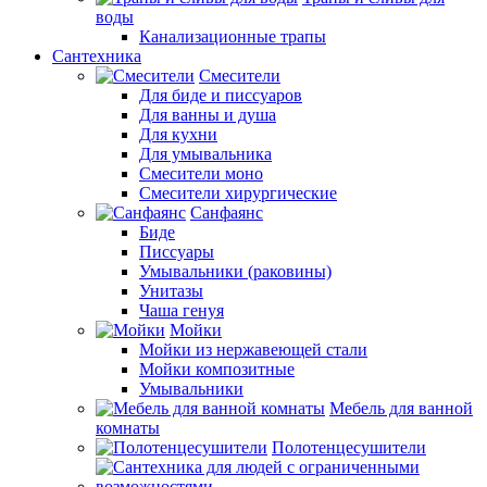
воды
Канализационные трапы
Сантехника
Смесители
Для биде и писсуаров
Для ванны и душа
Для кухни
Для умывальника
Смесители моно
Смесители хирургические
Санфаянс
Биде
Писсуары
Умывальники (раковины)
Унитазы
Чаша генуя
Мойки
Мойки из нержавеющей стали
Мойки композитные
Умывальники
Мебель для ванной
комнаты
Полотенцесушители