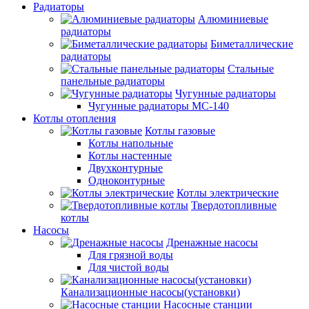
Радиаторы
Алюминиевые
радиаторы
Биметаллические
радиаторы
Стальные
панельные радиаторы
Чугунные радиаторы
Чугунные радиаторы МС-140
Котлы отопления
Котлы газовые
Котлы напольные
Котлы настенные
Двухконтурные
Одноконтурные
Котлы электрические
Твердотопливные
котлы
Насосы
Дренажные насосы
Для грязной воды
Для чистой воды
Канализационные насосы(установки)
Насосные станции