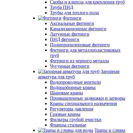
Скобы и клипсы для крепления труб
Труба ПНД
Трубы для теплого пола
Фитинги
Аксиальные фитинги
Канализационные фитинги
Латунные фитинги
ПНД фитинги
Полипропиленовые фитинги
Фитинги для металлопластиковых
труб
Фитинги из черного металла
Чугунные фитинги
Запорная
арматура для труб
Водопроводные вентили
Водоразборные краны
Шаровые краны
Промышленные задвижки и затворы
Краны специального назначения
Регуляторы давления
Газовые краны
Фильтры грубой очистки
Фланцы стальные
Трапы и сливы