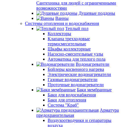
Сантехника для людей с ограниченными
возможностями
Душевые поддоны
Ванны
Системы отопления и водоснабжения
Теплый пол
Коллекторы
Клапана трехходовые
термосмесительные
Шкафы коллекторные
Насосно-смесительные узлы
Автоматика для теплого пола
Водонагреватели
Бойлеры косвенного нагрева
Электрические водонагреватели
Газовые водонагреватели
Проточные водонагреватели
Баки мембранные
Баки для водоснабжения
Баки для отопления
Система "Краб"
Арматура
предохранительная
Воздухоотводчики и сепараторы
воздуха