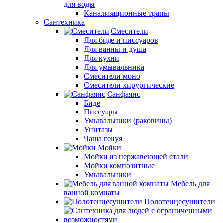
для воды
Канализационные трапы
Сантехника
Смесители
Для биде и писсуаров
Для ванны и душа
Для кухни
Для умывальника
Смесители моно
Смесители хирургические
Санфаянс
Биде
Писсуары
Умывальники (раковины)
Унитазы
Чаша генуя
Мойки
Мойки из нержавеющей стали
Мойки композитные
Умывальники
Мебель для
ванной комнаты
Полотенцесушители