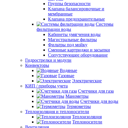
Группы безопасности
Клапана балансировочные и
мембранные
Клапана предохранительные
Системы
фильтрации воды
Кабинеты умягчения воды
Магистральные фильтры
Фильтры под мойку
Сменные картриджи и засыпки
Сопутствующее оборудование
Гидрострелки и модули
Конвекторы
Водяные
Газовые
Электрические
КИП / приборы учета
Счетчики для газа
Манометры
Счетчики для воды
Термометры
Теплоизоляция и теплоносители
Теплоизоляция
Теплоносители
Вентиляция