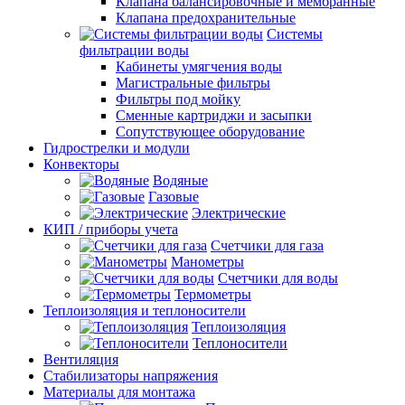
Клапана балансировочные и мембранные
Клапана предохранительные
Системы
фильтрации воды
Кабинеты умягчения воды
Магистральные фильтры
Фильтры под мойку
Сменные картриджи и засыпки
Сопутствующее оборудование
Гидрострелки и модули
Конвекторы
Водяные
Газовые
Электрические
КИП / приборы учета
Счетчики для газа
Манометры
Счетчики для воды
Термометры
Теплоизоляция и теплоносители
Теплоизоляция
Теплоносители
Вентиляция
Стабилизаторы напряжения
Материалы для монтажа