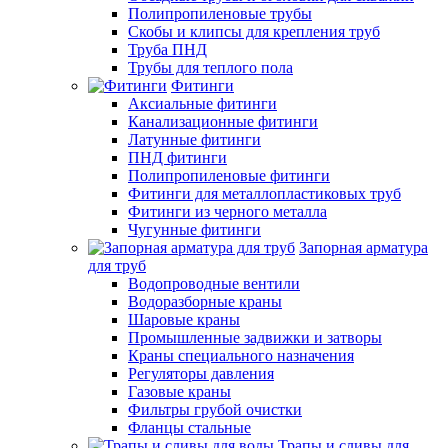
Полипропиленовые трубы
Скобы и клипсы для крепления труб
Труба ПНД
Трубы для теплого пола
Фитинги
Аксиальные фитинги
Канализационные фитинги
Латунные фитинги
ПНД фитинги
Полипропиленовые фитинги
Фитинги для металлопластиковых труб
Фитинги из черного металла
Чугунные фитинги
Запорная арматура
для труб
Водопроводные вентили
Водоразборные краны
Шаровые краны
Промышленные задвижки и затворы
Краны специального назначения
Регуляторы давления
Газовые краны
Фильтры грубой очистки
Фланцы стальные
Трапы и сливы для