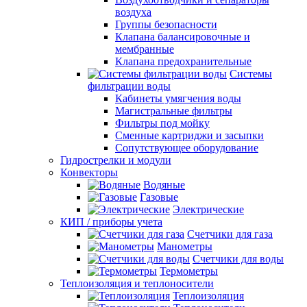
воздуха
Группы безопасности
Клапана балансировочные и
мембранные
Клапана предохранительные
Системы
фильтрации воды
Кабинеты умягчения воды
Магистральные фильтры
Фильтры под мойку
Сменные картриджи и засыпки
Сопутствующее оборудование
Гидрострелки и модули
Конвекторы
Водяные
Газовые
Электрические
КИП / приборы учета
Счетчики для газа
Манометры
Счетчики для воды
Термометры
Теплоизоляция и теплоносители
Теплоизоляция