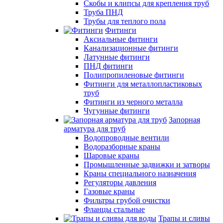
Скобы и клипсы для крепления труб
Труба ПНД
Трубы для теплого пола
Фитинги
Аксиальные фитинги
Канализационные фитинги
Латунные фитинги
ПНД фитинги
Полипропиленовые фитинги
Фитинги для металлопластиковых
труб
Фитинги из черного металла
Чугунные фитинги
Запорная
арматура для труб
Водопроводные вентили
Водоразборные краны
Шаровые краны
Промышленные задвижки и затворы
Краны специального назначения
Регуляторы давления
Газовые краны
Фильтры грубой очистки
Фланцы стальные
Трапы и сливы