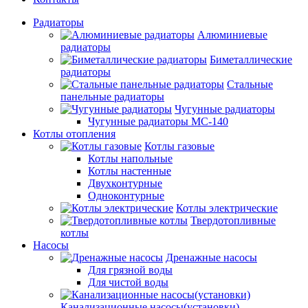
Радиаторы
Алюминиевые
радиаторы
Биметаллические
радиаторы
Стальные
панельные радиаторы
Чугунные радиаторы
Чугунные радиаторы МС-140
Котлы отопления
Котлы газовые
Котлы напольные
Котлы настенные
Двухконтурные
Одноконтурные
Котлы электрические
Твердотопливные
котлы
Насосы
Дренажные насосы
Для грязной воды
Для чистой воды
Канализационные насосы(установки)