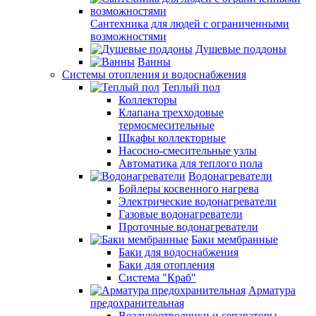
Сантехника для людей с ограниченными
возможностями
Душевые поддоны
Ванны
Системы отопления и водоснабжения
Теплый пол
Коллекторы
Клапана трехходовые
термосмесительные
Шкафы коллекторные
Насосно-смесительные узлы
Автоматика для теплого пола
Водонагреватели
Бойлеры косвенного нагрева
Электрические водонагреватели
Газовые водонагреватели
Проточные водонагреватели
Баки мембранные
Баки для водоснабжения
Баки для отопления
Система "Краб"
Арматура
предохранительная
Воздухоотводчики и сепараторы