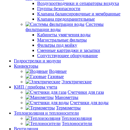
Воздухоотводчики и сепараторы воздуха
Группы безопасности
Клапана балансировочные и мембранные
Клапана предохранительные
Системы
фильтрации воды
Кабинеты умягчения воды
Магистральные фильтры
Фильтры под мойку
Сменные картриджи и засыпки
Сопутствующее оборудование
Гидрострелки и модули
Конвекторы
Водяные
Газовые
Электрические
КИП / приборы учета
Счетчики для газа
Манометры
Счетчики для воды
Термометры
Теплоизоляция и теплоносители
Теплоизоляция
Теплоносители
Вентиляция