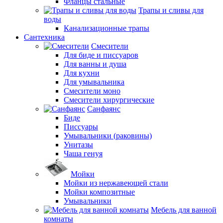
Фланцы стальные
Трапы и сливы для
воды
Канализационные трапы
Сантехника
Смесители
Для биде и писсуаров
Для ванны и душа
Для кухни
Для умывальника
Смесители моно
Смесители хирургические
Санфаянс
Биде
Писсуары
Умывальники (раковины)
Унитазы
Чаша генуя
Мойки
Мойки из нержавеющей стали
Мойки композитные
Умывальники
Мебель для ванной
комнаты