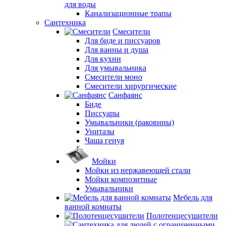
для воды
Канализационные трапы
Сантехника
Смесители
Для биде и писсуаров
Для ванны и душа
Для кухни
Для умывальника
Смесители моно
Смесители хирургические
Санфаянс
Биде
Писсуары
Умывальники (раковины)
Унитазы
Чаша генуя
Мойки
Мойки из нержавеющей стали
Мойки композитные
Умывальники
Мебель для
ванной комнаты
Полотенцесушители