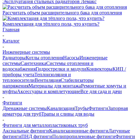
Эксплуатация стальных радиаторов Лемакс
Рассчитать объем расширительного бака для отопления
Комплектация для тёплого пола, что купить?
Главная
-
Каталог
-
Инженерные системы
Радиаторы
Котлы отопления
Насосы
Инженерные
системы
Сантехника
Системы отопления и
водоснабжения
Гидрострелки и модули
Конвекторы
КИП /
приборы учета
Теплоизоляция и
теплоносители
Вентиляция
Стабилизаторы
напряжения
Материалы для монтажа
Ремонтные хомуты и
муфты
Аксессуары и комплетующие
Все для сада и дачи
-
Фитинги
Дренажные системы
Канализация
Трубы
Фитинги
Запорная
арматура для труб
Трапы и сливы для воды
-
Фитинги для металлопластиковых труб
Аксиальные фитинги
Канализационные фитинги
Латунные
фитинги
ПНД фитинги
Полипропиленовые фитинги
Фитинги