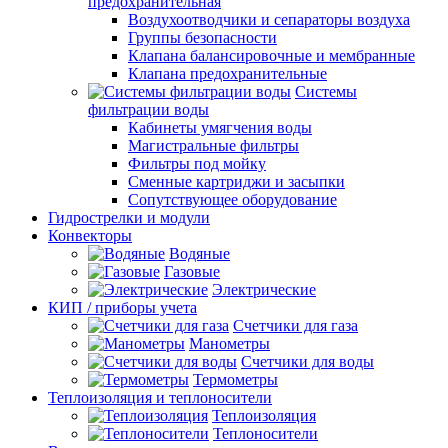
предохранительная
Воздухоотводчики и сепараторы воздуха
Группы безопасности
Клапана балансировочные и мембранные
Клапана предохранительные
Системы
фильтрации воды
Кабинеты умягчения воды
Магистральные фильтры
Фильтры под мойку
Сменные картриджи и засыпки
Сопутствующее оборудование
Гидрострелки и модули
Конвекторы
Водяные
Газовые
Электрические
КИП / приборы учета
Счетчики для газа
Манометры
Счетчики для воды
Термометры
Теплоизоляция и теплоносители
Теплоизоляция
Теплоносители