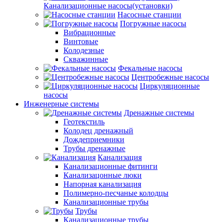
Канализационные насосы(установки)
Насосные станции
Погружные насосы
Вибрационные
Винтовые
Колодезные
Скважинные
Фекальные насосы
Центробежные насосы
Циркуляционные
насосы
Инженерные системы
Дренажные системы
Геотекстиль
Колодец дренажный
Дождеприемники
Трубы дренажные
Канализация
Канализационные фитинги
Канализацонные люки
Напорная канализация
Полимерно-песчаные колодцы
Канализационные трубы
Трубы
Канализационные трубы