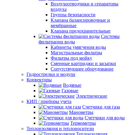
Воздухоотводчики и сепараторы
воздуха
Группы безопасности
Клапана балансировочные и
мембранные
Клапана предохранительные
Системы
фильтрации воды
Кабинеты умягчения воды
Магистральные фильтры
Фильтры под мойку
Сменные картриджи и засыпки
Сопутствующее оборудование
Гидрострелки и модули
Конвекторы
Водяные
Газовые
Электрические
КИП / приборы учета
Счетчики для газа
Манометры
Счетчики для воды
Термометры
Теплоизоляция и теплоносители
Теплоизоляция