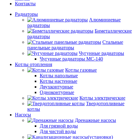
Контакты
Радиаторы
Алюминиевые
радиаторы
Биметаллические
радиаторы
Стальные
панельные радиаторы
Чугунные радиаторы
Чугунные радиаторы МС-140
Котлы отопления
Котлы газовые
Котлы напольные
Котлы настенные
Двухконтурные
Одноконтурные
Котлы электрические
Твердотопливные
котлы
Насосы
Дренажные насосы
Для грязной воды
Для чистой воды