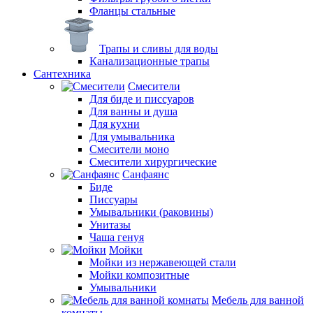
Фланцы стальные
Трапы и сливы для воды
Канализационные трапы
Сантехника
Смесители
Для биде и писсуаров
Для ванны и душа
Для кухни
Для умывальника
Смесители моно
Смесители хирургические
Санфаянс
Биде
Писсуары
Умывальники (раковины)
Унитазы
Чаша генуя
Мойки
Мойки из нержавеющей стали
Мойки композитные
Умывальники
Мебель для ванной
комнаты