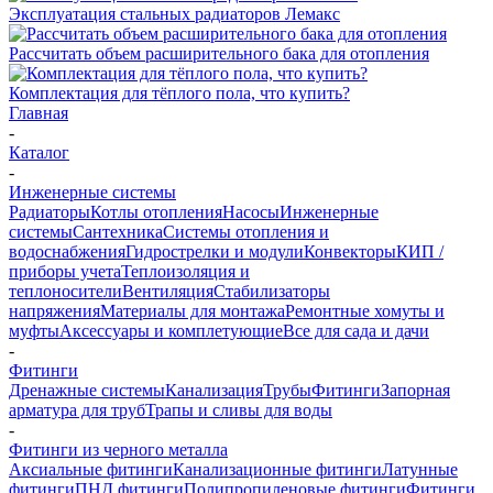
Эксплуатация стальных радиаторов Лемакс
Рассчитать объем расширительного бака для отопления
Комплектация для тёплого пола, что купить?
Главная
-
Каталог
-
Инженерные системы
Радиаторы
Котлы отопления
Насосы
Инженерные
системы
Сантехника
Системы отопления и
водоснабжения
Гидрострелки и модули
Конвекторы
КИП /
приборы учета
Теплоизоляция и
теплоносители
Вентиляция
Стабилизаторы
напряжения
Материалы для монтажа
Ремонтные хомуты и
муфты
Аксессуары и комплетующие
Все для сада и дачи
-
Фитинги
Дренажные системы
Канализация
Трубы
Фитинги
Запорная
арматура для труб
Трапы и сливы для воды
-
Фитинги из черного металла
Аксиальные фитинги
Канализационные фитинги
Латунные
фитинги
ПНД фитинги
Полипропиленовые фитинги
Фитинги