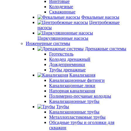
Винтовые
Колодезные
Скважинные
Фекальные насосы
Центробежные
насосы
Циркуляционные насосы
Инженерные системы
Дренажные системы
Геотекстиль
Колодец дренажный
Дождеприемники
Трубы дренажные
Канализация
Канализационные фитинги
Канализацонные люки
Напорная канализация
Полимерно-песчаные колодцы
Канализационные трубы
Трубы
Канализационные трубы
Металлопластиковые трубы
Обсадные трубы и оголовки для
скважин