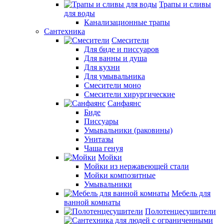
Трапы и сливы
для воды
Канализационные трапы
Сантехника
Смесители
Для биде и писсуаров
Для ванны и душа
Для кухни
Для умывальника
Смесители моно
Смесители хирургические
Санфаянс
Биде
Писсуары
Умывальники (раковины)
Унитазы
Чаша генуя
Мойки
Мойки из нержавеющей стали
Мойки композитные
Умывальники
Мебель для
ванной комнаты
Полотенцесушители