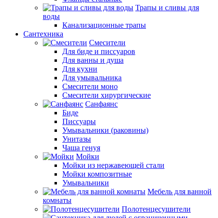
Трапы и сливы для
воды
Канализационные трапы
Сантехника
Смесители
Для биде и писсуаров
Для ванны и душа
Для кухни
Для умывальника
Смесители моно
Смесители хирургические
Санфаянс
Биде
Писсуары
Умывальники (раковины)
Унитазы
Чаша генуя
Мойки
Мойки из нержавеющей стали
Мойки композитные
Умывальники
Мебель для ванной
комнаты
Полотенцесушители