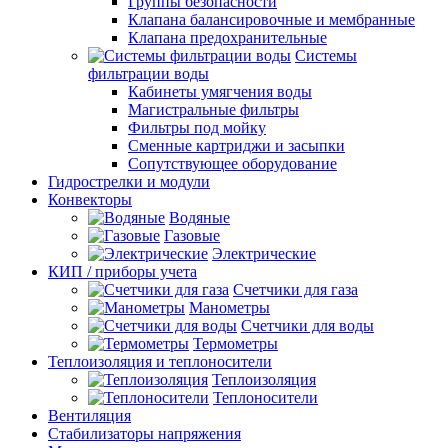
Группы безопасности
Клапана балансировочные и мембранные
Клапана предохранительные
Системы
фильтрации воды
Кабинеты умягчения воды
Магистральные фильтры
Фильтры под мойку
Сменные картриджи и засыпки
Сопутствующее оборудование
Гидрострелки и модули
Конвекторы
Водяные
Газовые
Электрические
КИП / приборы учета
Счетчики для газа
Манометры
Счетчики для воды
Термометры
Теплоизоляция и теплоносители
Теплоизоляция
Теплоносители
Вентиляция
Стабилизаторы напряжения