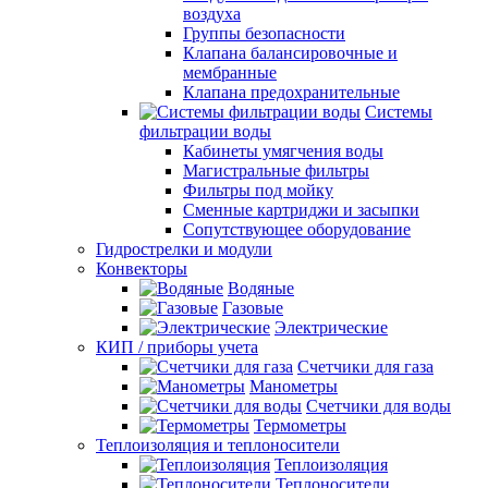
воздуха
Группы безопасности
Клапана балансировочные и
мембранные
Клапана предохранительные
Системы
фильтрации воды
Кабинеты умягчения воды
Магистральные фильтры
Фильтры под мойку
Сменные картриджи и засыпки
Сопутствующее оборудование
Гидрострелки и модули
Конвекторы
Водяные
Газовые
Электрические
КИП / приборы учета
Счетчики для газа
Манометры
Счетчики для воды
Термометры
Теплоизоляция и теплоносители
Теплоизоляция
Теплоносители