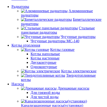
Радиаторы
Алюминиевые
радиаторы
Биметаллические
радиаторы
Стальные
панельные радиаторы
Чугунные радиаторы
Чугунные радиаторы МС-140
Котлы отопления
Котлы газовые
Котлы напольные
Котлы настенные
Двухконтурные
Одноконтурные
Котлы электрические
Твердотопливные
котлы
Насосы
Дренажные насосы
Для грязной воды
Для чистой воды
Канализационные насосы(установки)