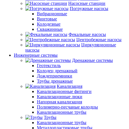
Насосные станции
Погружные насосы
Вибрационные
Винтовые
Колодезные
Скважинные
Фекальные насосы
Центробежные насосы
Циркуляционные
насосы
Инженерные системы
Дренажные системы
Геотекстиль
Колодец дренажный
Дождеприемники
Трубы дренажные
Канализация
Канализационные фитинги
Канализацонные люки
Напорная канализация
Полимерно-песчаные колодцы
Канализационные трубы
Трубы
Канализационные трубы
Металлопластиковые трубы