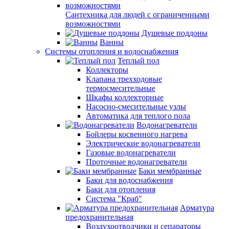
Сантехника для людей с ограниченными
возможностями
Душевые поддоны
Ванны
Системы отопления и водоснабжения
Теплый пол
Коллекторы
Клапана трехходовые
термосмесительные
Шкафы коллекторные
Насосно-смесительные узлы
Автоматика для теплого пола
Водонагреватели
Бойлеры косвенного нагрева
Электрические водонагреватели
Газовые водонагреватели
Проточные водонагреватели
Баки мембранные
Баки для водоснабжения
Баки для отопления
Система "Краб"
Арматура
предохранительная
Воздухоотводчики и сепараторы