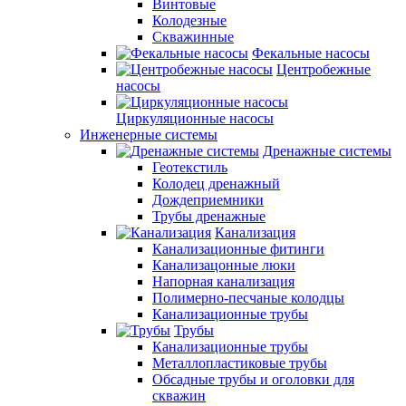
Винтовые
Колодезные
Скважинные
Фекальные насосы
Центробежные
насосы
Циркуляционные насосы
Инженерные системы
Дренажные системы
Геотекстиль
Колодец дренажный
Дождеприемники
Трубы дренажные
Канализация
Канализационные фитинги
Канализацонные люки
Напорная канализация
Полимерно-песчаные колодцы
Канализационные трубы
Трубы
Канализационные трубы
Металлопластиковые трубы
Обсадные трубы и оголовки для
скважин