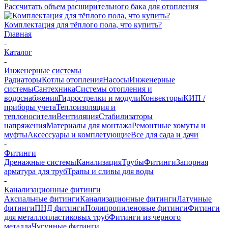
Рассчитать объем расширительного бака для отопления
Комплектация для тёплого пола, что купить?
Главная
-
Каталог
-
Инженерные системы
Радиаторы
Котлы отопления
Насосы
Инженерные
системы
Сантехника
Системы отопления и
водоснабжения
Гидрострелки и модули
Конвекторы
КИП /
приборы учета
Теплоизоляция и
теплоносители
Вентиляция
Стабилизаторы
напряжения
Материалы для монтажа
Ремонтные хомуты и
муфты
Аксессуары и комплетующие
Все для сада и дачи
-
Фитинги
Дренажные системы
Канализация
Трубы
Фитинги
Запорная
арматура для труб
Трапы и сливы для воды
-
Канализационные фитинги
Аксиальные фитинги
Канализационные фитинги
Латунные
фитинги
ПНД фитинги
Полипропиленовые фитинги
Фитинги
для металлопластиковых труб
Фитинги из черного
металла
Чугунные фитинги