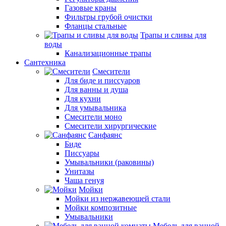
Газовые краны
Фильтры грубой очистки
Фланцы стальные
Трапы и сливы для
воды
Канализационные трапы
Сантехника
Смесители
Для биде и писсуаров
Для ванны и душа
Для кухни
Для умывальника
Смесители моно
Смесители хирургические
Санфаянс
Биде
Писсуары
Умывальники (раковины)
Унитазы
Чаша генуя
Мойки
Мойки из нержавеющей стали
Мойки композитные
Умывальники
Мебель для ванной