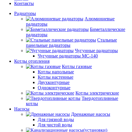
Контакты
Радиаторы
Алюминиевые
радиаторы
Биметаллические
радиаторы
Стальные
панельные радиаторы
Чугунные радиаторы
Чугунные радиаторы МС-140
Котлы отопления
Котлы газовые
Котлы напольные
Котлы настенные
Двухконтурные
Одноконтурные
Котлы электрические
Твердотопливные
котлы
Насосы
Дренажные насосы
Для грязной воды
Для чистой воды