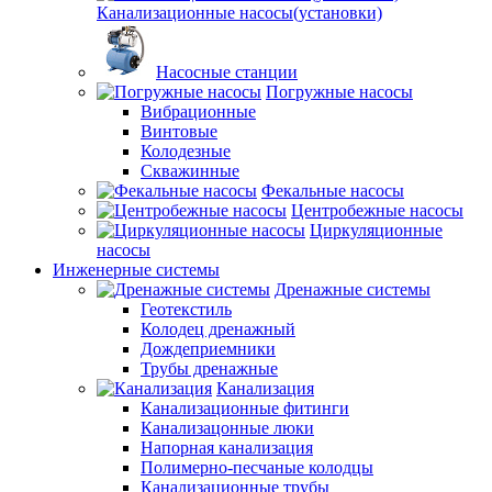
Канализационные насосы(установки)
Насосные станции
Погружные насосы
Вибрационные
Винтовые
Колодезные
Скважинные
Фекальные насосы
Центробежные насосы
Циркуляционные
насосы
Инженерные системы
Дренажные системы
Геотекстиль
Колодец дренажный
Дождеприемники
Трубы дренажные
Канализация
Канализационные фитинги
Канализацонные люки
Напорная канализация
Полимерно-песчаные колодцы
Канализационные трубы