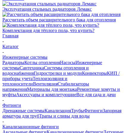
Эксплуатация стальных радиаторов Лемакс
Рассчитать объем расширительного бака для отопления
Комплектация для тёплого пола, что купить?
Главная
-
Каталог
-
Инженерные системы
Радиаторы
Котлы отопления
Насосы
Инженерные
системы
Сантехника
Системы отопления и
водоснабжения
Гидрострелки и модули
Конвекторы
КИП /
приборы учета
Теплоизоляция и
теплоносители
Вентиляция
Стабилизаторы
напряжения
Материалы для монтажа
Ремонтные хомуты и
муфты
Аксессуары и комплетующие
Все для сада и дачи
-
Фитинги
Дренажные системы
Канализация
Трубы
Фитинги
Запорная
арматура для труб
Трапы и сливы для воды
-
Канализационные фитинги
Аксиальные фитинги
Канализационные фитинги
Латунные