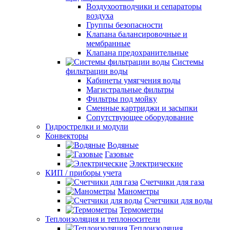
Воздухоотводчики и сепараторы
воздуха
Группы безопасности
Клапана балансировочные и
мембранные
Клапана предохранительные
Системы
фильтрации воды
Кабинеты умягчения воды
Магистральные фильтры
Фильтры под мойку
Сменные картриджи и засыпки
Сопутствующее оборудование
Гидрострелки и модули
Конвекторы
Водяные
Газовые
Электрические
КИП / приборы учета
Счетчики для газа
Манометры
Счетчики для воды
Термометры
Теплоизоляция и теплоносители
Теплоизоляция