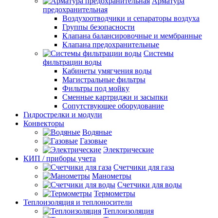
Арматура
предохранительная
Воздухоотводчики и сепараторы воздуха
Группы безопасности
Клапана балансировочные и мембранные
Клапана предохранительные
Системы
фильтрации воды
Кабинеты умягчения воды
Магистральные фильтры
Фильтры под мойку
Сменные картриджи и засыпки
Сопутствующее оборудование
Гидрострелки и модули
Конвекторы
Водяные
Газовые
Электрические
КИП / приборы учета
Счетчики для газа
Манометры
Счетчики для воды
Термометры
Теплоизоляция и теплоносители
Теплоизоляция