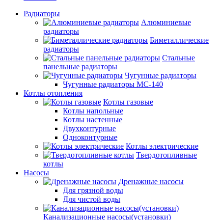
Радиаторы
Алюминиевые
радиаторы
Биметаллические
радиаторы
Стальные
панельные радиаторы
Чугунные радиаторы
Чугунные радиаторы МС-140
Котлы отопления
Котлы газовые
Котлы напольные
Котлы настенные
Двухконтурные
Одноконтурные
Котлы электрические
Твердотопливные
котлы
Насосы
Дренажные насосы
Для грязной воды
Для чистой воды
Канализационные насосы(установки)