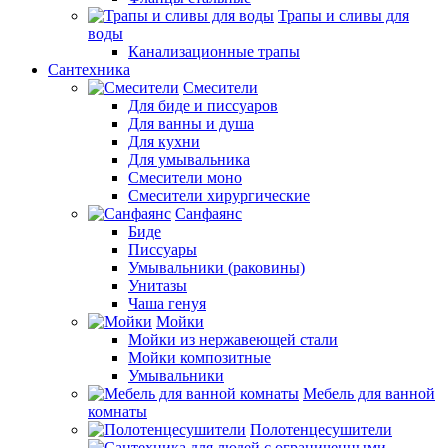
Трапы и сливы для
воды
Канализационные трапы
Сантехника
Смесители
Для биде и писсуаров
Для ванны и душа
Для кухни
Для умывальника
Смесители моно
Смесители хирургические
Санфаянс
Биде
Писсуары
Умывальники (раковины)
Унитазы
Чаша генуя
Мойки
Мойки из нержавеющей стали
Мойки композитные
Умывальники
Мебель для ванной
комнаты
Полотенцесушители