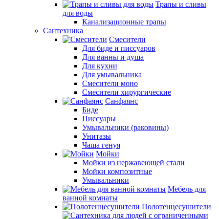
Трапы и сливы
для воды
Канализационные трапы
Сантехника
Смесители
Для биде и писсуаров
Для ванны и душа
Для кухни
Для умывальника
Смесители моно
Смесители хирургические
Санфаянс
Биде
Писсуары
Умывальники (раковины)
Унитазы
Чаша генуя
Мойки
Мойки из нержавеющей стали
Мойки композитные
Умывальники
Мебель для
ванной комнаты
Полотенцесушители