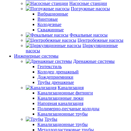
Насосные станции
Погружные насосы
Вибрационные
Винтовые
Колодезные
Скважинные
Фекальные насосы
Центробежные насосы
Циркуляционные
насосы
Инженерные системы
Дренажные системы
Геотекстиль
Колодец дренажный
Дождеприемники
Трубы дренажные
Канализация
Канализационные фитинги
Канализацонные люки
Напорная канализация
Полимерно-песчаные колодцы
Канализационные трубы
Трубы
Канализационные трубы
Металлопластиковые трубы