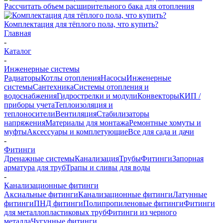
Рассчитать объем расширительного бака для отопления
Комплектация для тёплого пола, что купить?
Главная
-
Каталог
-
Инженерные системы
Радиаторы
Котлы отопления
Насосы
Инженерные
системы
Сантехника
Системы отопления и
водоснабжения
Гидрострелки и модули
Конвекторы
КИП /
приборы учета
Теплоизоляция и
теплоносители
Вентиляция
Стабилизаторы
напряжения
Материалы для монтажа
Ремонтные хомуты и
муфты
Аксессуары и комплетующие
Все для сада и дачи
-
Фитинги
Дренажные системы
Канализация
Трубы
Фитинги
Запорная
арматура для труб
Трапы и сливы для воды
-
Канализационные фитинги
Аксиальные фитинги
Канализационные фитинги
Латунные
фитинги
ПНД фитинги
Полипропиленовые фитинги
Фитинги
для металлопластиковых труб
Фитинги из черного
металла
Чугунные фитинги