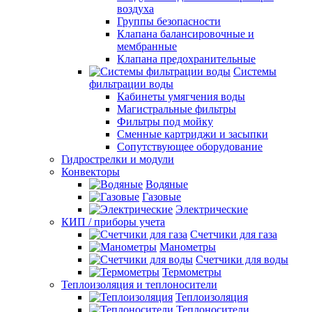
воздуха
Группы безопасности
Клапана балансировочные и
мембранные
Клапана предохранительные
Системы
фильтрации воды
Кабинеты умягчения воды
Магистральные фильтры
Фильтры под мойку
Сменные картриджи и засыпки
Сопутствующее оборудование
Гидрострелки и модули
Конвекторы
Водяные
Газовые
Электрические
КИП / приборы учета
Счетчики для газа
Манометры
Счетчики для воды
Термометры
Теплоизоляция и теплоносители
Теплоизоляция
Теплоносители