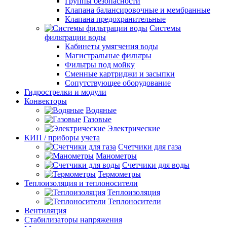
Группы безопасности
Клапана балансировочные и мембранные
Клапана предохранительные
Системы
фильтрации воды
Кабинеты умягчения воды
Магистральные фильтры
Фильтры под мойку
Сменные картриджи и засыпки
Сопутствующее оборудование
Гидрострелки и модули
Конвекторы
Водяные
Газовые
Электрические
КИП / приборы учета
Счетчики для газа
Манометры
Счетчики для воды
Термометры
Теплоизоляция и теплоносители
Теплоизоляция
Теплоносители
Вентиляция
Стабилизаторы напряжения