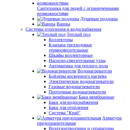
Сантехника для людей с ограниченными
возможностями
Душевые поддоны
Ванны
Системы отопления и водоснабжения
Теплый пол
Коллекторы
Клапана трехходовые
термосмесительные
Шкафы коллекторные
Насосно-смесительные узлы
Автоматика для теплого пола
Водонагреватели
Бойлеры косвенного нагрева
Электрические водонагреватели
Газовые водонагреватели
Проточные водонагреватели
Баки мембранные
Баки для водоснабжения
Баки для отопления
Система "Краб"
Арматура
предохранительная
Воздухоотводчики и сепараторы