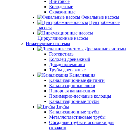
Винтовые
Колодезные
Скважинные
Фекальные насосы
Центробежные
насосы
Циркуляционные насосы
Инженерные системы
Дренажные системы
Геотекстиль
Колодец дренажный
Дождеприемники
Трубы дренажные
Канализация
Канализационные фитинги
Канализацонные люки
Напорная канализация
Полимерно-песчаные колодцы
Канализационные трубы
Трубы
Канализационные трубы
Металлопластиковые трубы
Обсадные трубы и оголовки для
скважин