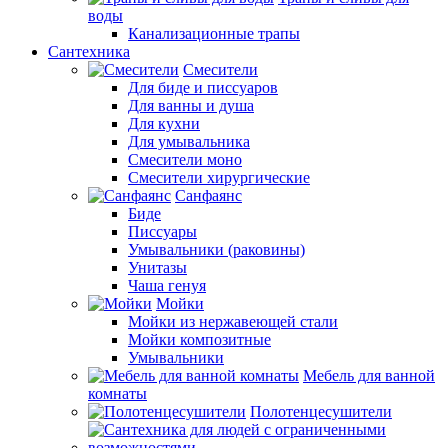
воды
Канализационные трапы
Сантехника
Смесители
Для биде и писсуаров
Для ванны и душа
Для кухни
Для умывальника
Смесители моно
Смесители хирургические
Санфаянс
Биде
Писсуары
Умывальники (раковины)
Унитазы
Чаша генуя
Мойки
Мойки из нержавеющей стали
Мойки композитные
Умывальники
Мебель для ванной
комнаты
Полотенцесушители