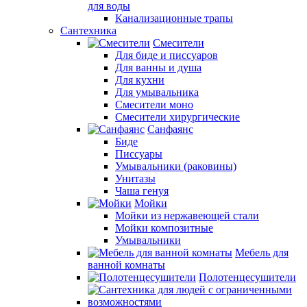
для воды
Канализационные трапы
Сантехника
Смесители
Для биде и писсуаров
Для ванны и душа
Для кухни
Для умывальника
Смесители моно
Смесители хирургические
Санфаянс
Биде
Писсуары
Умывальники (раковины)
Унитазы
Чаша генуя
Мойки
Мойки из нержавеющей стали
Мойки композитные
Умывальники
Мебель для
ванной комнаты
Полотенцесушители