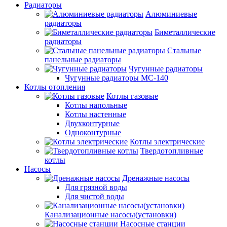
Радиаторы
Алюминиевые
радиаторы
Биметаллические
радиаторы
Стальные
панельные радиаторы
Чугунные радиаторы
Чугунные радиаторы МС-140
Котлы отопления
Котлы газовые
Котлы напольные
Котлы настенные
Двухконтурные
Одноконтурные
Котлы электрические
Твердотопливные
котлы
Насосы
Дренажные насосы
Для грязной воды
Для чистой воды
Канализационные насосы(установки)
Насосные станции