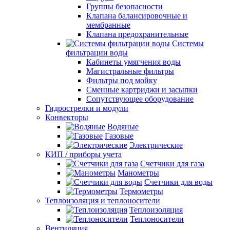
Группы безопасности
Клапана балансировочные и
мембранные
Клапана предохранительные
Системы
фильтрации воды
Кабинеты умягчения воды
Магистральные фильтры
Фильтры под мойку
Сменные картриджи и засыпки
Сопутствующее оборудование
Гидрострелки и модули
Конвекторы
Водяные
Газовые
Электрические
КИП / приборы учета
Счетчики для газа
Манометры
Счетчики для воды
Термометры
Теплоизоляция и теплоносители
Теплоизоляция
Теплоносители
Вентиляция