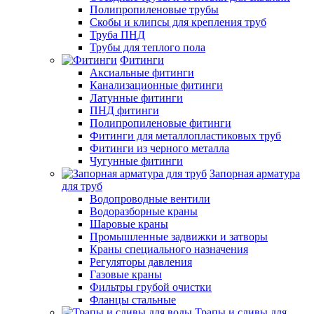
Полипропиленовые трубы
Скобы и клипсы для крепления труб
Труба ПНД
Трубы для теплого пола
Фитинги
Аксиальные фитинги
Канализационные фитинги
Латунные фитинги
ПНД фитинги
Полипропиленовые фитинги
Фитинги для металлопластиковых труб
Фитинги из черного металла
Чугунные фитинги
Запорная арматура
для труб
Водопроводные вентили
Водоразборные краны
Шаровые краны
Промышленные задвижки и затворы
Краны специального назначения
Регуляторы давления
Газовые краны
Фильтры грубой очистки
Фланцы стальные
Трапы и сливы для