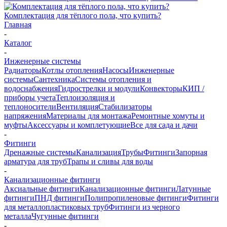
Комплектация для тёплого пола, что купить?
Главная
-
Каталог
-
Инженерные системы
Радиаторы
Котлы отопления
Насосы
Инженерные
системы
Сантехника
Системы отопления и
водоснабжения
Гидрострелки и модули
Конвекторы
КИП /
приборы учета
Теплоизоляция и
теплоносители
Вентиляция
Стабилизаторы
напряжения
Материалы для монтажа
Ремонтные хомуты и
муфты
Аксессуары и комплетующие
Все для сада и дачи
-
Фитинги
Дренажные системы
Канализация
Трубы
Фитинги
Запорная
арматура для труб
Трапы и сливы для воды
-
Канализационные фитинги
Аксиальные фитинги
Канализационные фитинги
Латунные
фитинги
ПНД фитинги
Полипропиленовые фитинги
Фитинги
для металлопластиковых труб
Фитинги из черного
металла
Чугунные фитинги
-