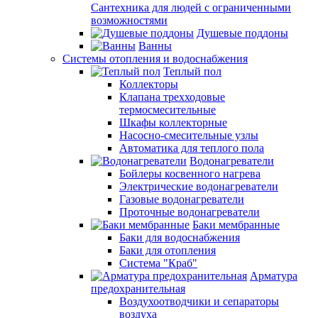
Сантехника для людей с ограниченными
возможностями
Душевые поддоны
Ванны
Системы отопления и водоснабжения
Теплый пол
Коллекторы
Клапана трехходовые
термосмесительные
Шкафы коллекторные
Насосно-смесительные узлы
Автоматика для теплого пола
Водонагреватели
Бойлеры косвенного нагрева
Электрические водонагреватели
Газовые водонагреватели
Проточные водонагреватели
Баки мембранные
Баки для водоснабжения
Баки для отопления
Система "Краб"
Арматура
предохранительная
Воздухоотводчики и сепараторы
воздуха