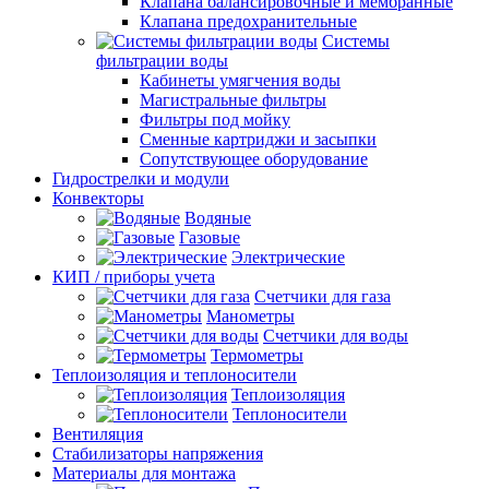
Клапана балансировочные и мембранные
Клапана предохранительные
Системы
фильтрации воды
Кабинеты умягчения воды
Магистральные фильтры
Фильтры под мойку
Сменные картриджи и засыпки
Сопутствующее оборудование
Гидрострелки и модули
Конвекторы
Водяные
Газовые
Электрические
КИП / приборы учета
Счетчики для газа
Манометры
Счетчики для воды
Термометры
Теплоизоляция и теплоносители
Теплоизоляция
Теплоносители
Вентиляция
Стабилизаторы напряжения
Материалы для монтажа