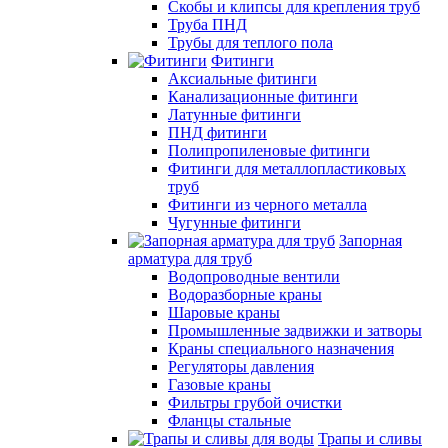
Скобы и клипсы для крепления труб
Труба ПНД
Трубы для теплого пола
Фитинги
Аксиальные фитинги
Канализационные фитинги
Латунные фитинги
ПНД фитинги
Полипропиленовые фитинги
Фитинги для металлопластиковых
труб
Фитинги из черного металла
Чугунные фитинги
Запорная
арматура для труб
Водопроводные вентили
Водоразборные краны
Шаровые краны
Промышленные задвижки и затворы
Краны специального назначения
Регуляторы давления
Газовые краны
Фильтры грубой очистки
Фланцы стальные
Трапы и сливы