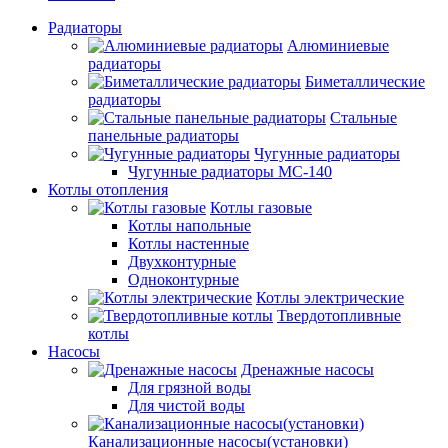
Радиаторы
Алюминиевые
радиаторы
Биметаллические
радиаторы
Стальные
панельные радиаторы
Чугунные радиаторы
Чугунные радиаторы МС-140
Котлы отопления
Котлы газовые
Котлы напольные
Котлы настенные
Двухконтурные
Одноконтурные
Котлы электрические
Твердотопливные
котлы
Насосы
Дренажные насосы
Для грязной воды
Для чистой воды
Канализационные насосы(установки)