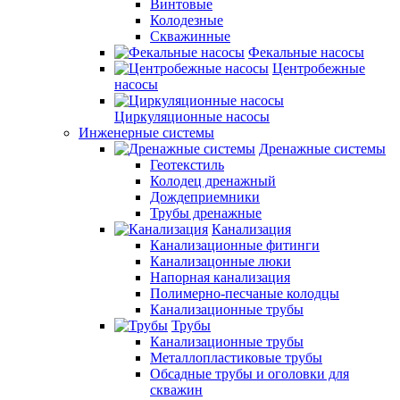
Винтовые
Колодезные
Скважинные
Фекальные насосы
Центробежные
насосы
Циркуляционные насосы
Инженерные системы
Дренажные системы
Геотекстиль
Колодец дренажный
Дождеприемники
Трубы дренажные
Канализация
Канализационные фитинги
Канализацонные люки
Напорная канализация
Полимерно-песчаные колодцы
Канализационные трубы
Трубы
Канализационные трубы
Металлопластиковые трубы
Обсадные трубы и оголовки для
скважин