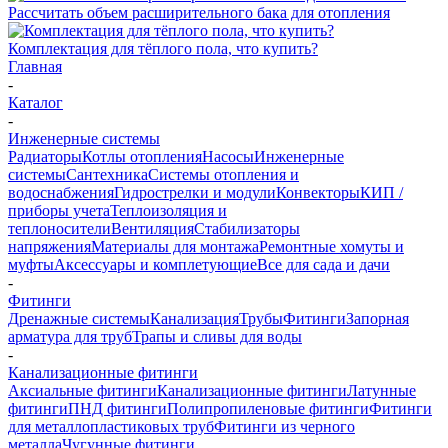
Рассчитать объем расширительного бака для отопления
Комплектация для тёплого пола, что купить?
Главная
-
Каталог
-
Инженерные системы
Радиаторы
Котлы отопления
Насосы
Инженерные
системы
Сантехника
Системы отопления и
водоснабжения
Гидрострелки и модули
Конвекторы
КИП /
приборы учета
Теплоизоляция и
теплоносители
Вентиляция
Стабилизаторы
напряжения
Материалы для монтажа
Ремонтные хомуты и
муфты
Аксессуары и комплетующие
Все для сада и дачи
-
Фитинги
Дренажные системы
Канализация
Трубы
Фитинги
Запорная
арматура для труб
Трапы и сливы для воды
-
Канализационные фитинги
Аксиальные фитинги
Канализационные фитинги
Латунные
фитинги
ПНД фитинги
Полипропиленовые фитинги
Фитинги
для металлопластиковых труб
Фитинги из черного
металла
Чугунные фитинги