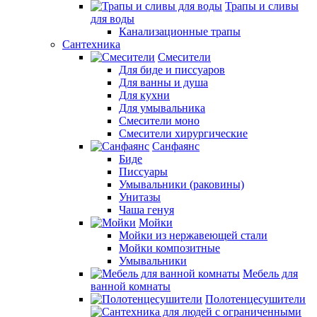
Трапы и сливы
для воды
Канализационные трапы
Сантехника
Смесители
Для биде и писсуаров
Для ванны и душа
Для кухни
Для умывальника
Смесители моно
Смесители хирургические
Санфаянс
Биде
Писсуары
Умывальники (раковины)
Унитазы
Чаша генуя
Мойки
Мойки из нержавеющей стали
Мойки композитные
Умывальники
Мебель для
ванной комнаты
Полотенцесушители