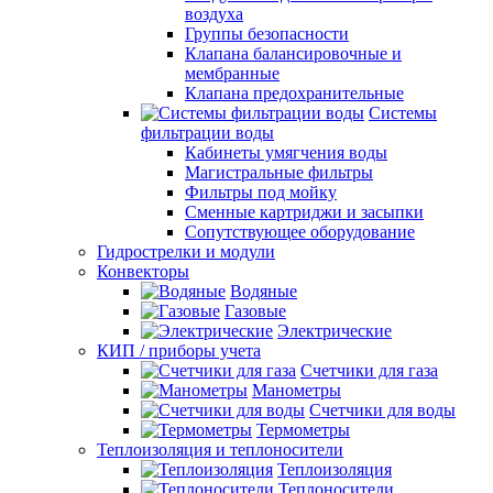
воздуха
Группы безопасности
Клапана балансировочные и
мембранные
Клапана предохранительные
Системы
фильтрации воды
Кабинеты умягчения воды
Магистральные фильтры
Фильтры под мойку
Сменные картриджи и засыпки
Сопутствующее оборудование
Гидрострелки и модули
Конвекторы
Водяные
Газовые
Электрические
КИП / приборы учета
Счетчики для газа
Манометры
Счетчики для воды
Термометры
Теплоизоляция и теплоносители
Теплоизоляция
Теплоносители