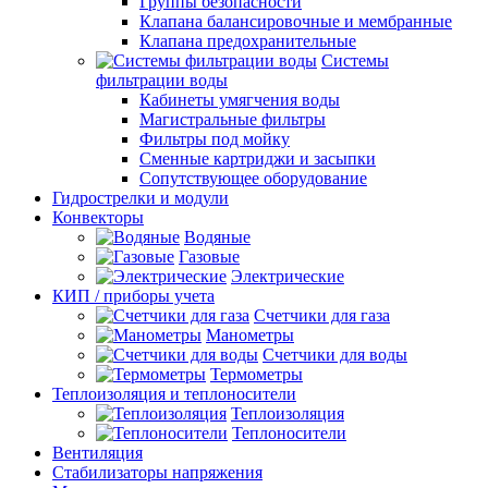
Группы безопасности
Клапана балансировочные и мембранные
Клапана предохранительные
Системы
фильтрации воды
Кабинеты умягчения воды
Магистральные фильтры
Фильтры под мойку
Сменные картриджи и засыпки
Сопутствующее оборудование
Гидрострелки и модули
Конвекторы
Водяные
Газовые
Электрические
КИП / приборы учета
Счетчики для газа
Манометры
Счетчики для воды
Термометры
Теплоизоляция и теплоносители
Теплоизоляция
Теплоносители
Вентиляция
Стабилизаторы напряжения