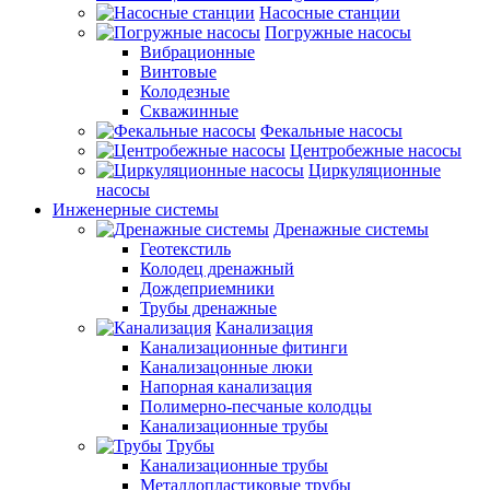
Насосные станции
Погружные насосы
Вибрационные
Винтовые
Колодезные
Скважинные
Фекальные насосы
Центробежные насосы
Циркуляционные
насосы
Инженерные системы
Дренажные системы
Геотекстиль
Колодец дренажный
Дождеприемники
Трубы дренажные
Канализация
Канализационные фитинги
Канализацонные люки
Напорная канализация
Полимерно-песчаные колодцы
Канализационные трубы
Трубы
Канализационные трубы
Металлопластиковые трубы