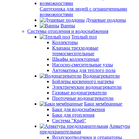
Сантехника для людей с ограниченными
возможностями
Душевые поддоны
Ванны
Системы отопления и водоснабжения
Теплый пол
Коллекторы
Клапана трехходовые
термосмесительные
Шкафы коллекторные
Насосно-смесительные узлы
Автоматика для теплого пола
Водонагреватели
Бойлеры косвенного нагрева
Электрические водонагреватели
Газовые водонагреватели
Проточные водонагреватели
Баки мембранные
Баки для водоснабжения
Баки для отопления
Система "Краб"
Арматура
предохранительная
Воздухоотводчики и сепараторы