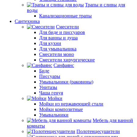
Трапы и сливы для
воды
Канализационные трапы
Сантехника
Смесители
Для биде и писсуаров
Для ванны и душа
Для кухни
Для умывальника
Смесители моно
Смесители хирургические
Санфаянс
Биде
Писсуары
Умывальники (раковины)
Унитазы
Чаша генуя
Мойки
Мойки из нержавеющей стали
Мойки композитные
Умывальники
Мебель для ванной
комнаты
Полотенцесушители