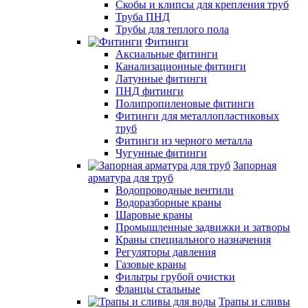
Скобы и клипсы для крепления труб
Труба ПНД
Трубы для теплого пола
Фитинги
Аксиальные фитинги
Канализационные фитинги
Латунные фитинги
ПНД фитинги
Полипропиленовые фитинги
Фитинги для металлопластиковых
труб
Фитинги из черного металла
Чугунные фитинги
Запорная
арматура для труб
Водопроводные вентили
Водоразборные краны
Шаровые краны
Промышленные задвижки и затворы
Краны специального назначения
Регуляторы давления
Газовые краны
Фильтры грубой очистки
Фланцы стальные
Трапы и сливы