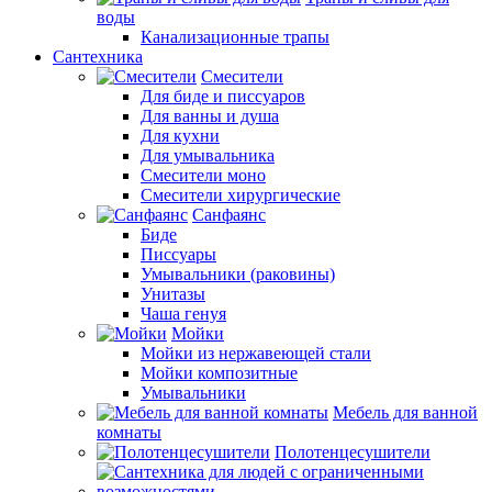
воды
Канализационные трапы
Сантехника
Смесители
Для биде и писсуаров
Для ванны и душа
Для кухни
Для умывальника
Смесители моно
Смесители хирургические
Санфаянс
Биде
Писсуары
Умывальники (раковины)
Унитазы
Чаша генуя
Мойки
Мойки из нержавеющей стали
Мойки композитные
Умывальники
Мебель для ванной
комнаты
Полотенцесушители