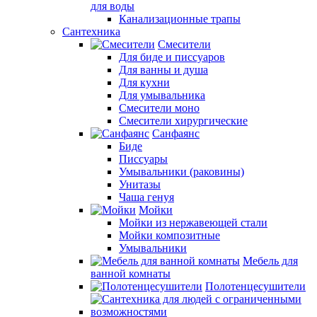
для воды
Канализационные трапы
Сантехника
Смесители
Для биде и писсуаров
Для ванны и душа
Для кухни
Для умывальника
Смесители моно
Смесители хирургические
Санфаянс
Биде
Писсуары
Умывальники (раковины)
Унитазы
Чаша генуя
Мойки
Мойки из нержавеющей стали
Мойки композитные
Умывальники
Мебель для
ванной комнаты
Полотенцесушители