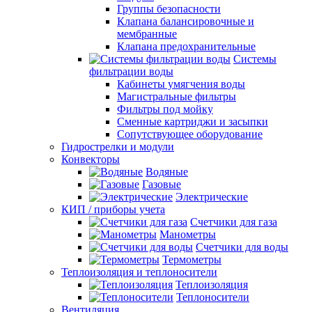
Группы безопасности
Клапана балансировочные и
мембранные
Клапана предохранительные
Системы
фильтрации воды
Кабинеты умягчения воды
Магистральные фильтры
Фильтры под мойку
Сменные картриджи и засыпки
Сопутствующее оборудование
Гидрострелки и модули
Конвекторы
Водяные
Газовые
Электрические
КИП / приборы учета
Счетчики для газа
Манометры
Счетчики для воды
Термометры
Теплоизоляция и теплоносители
Теплоизоляция
Теплоносители
Вентиляция