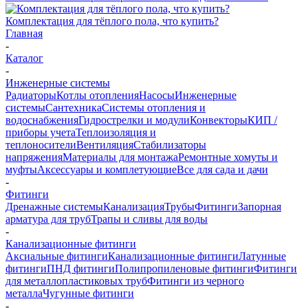
Комплектация для тёплого пола, что купить?
Главная
-
Каталог
-
Инженерные системы
Радиаторы
Котлы отопления
Насосы
Инженерные
системы
Сантехника
Системы отопления и
водоснабжения
Гидрострелки и модули
Конвекторы
КИП /
приборы учета
Теплоизоляция и
теплоносители
Вентиляция
Стабилизаторы
напряжения
Материалы для монтажа
Ремонтные хомуты и
муфты
Аксессуары и комплетующие
Все для сада и дачи
-
Фитинги
Дренажные системы
Канализация
Трубы
Фитинги
Запорная
арматура для труб
Трапы и сливы для воды
-
Канализационные фитинги
Аксиальные фитинги
Канализационные фитинги
Латунные
фитинги
ПНД фитинги
Полипропиленовые фитинги
Фитинги
для металлопластиковых труб
Фитинги из черного
металла
Чугунные фитинги
-