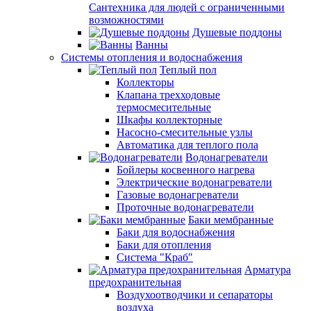
Сантехника для людей с ограниченными
возможностями
Душевые поддоны
Ванны
Системы отопления и водоснабжения
Теплый пол
Коллекторы
Клапана трехходовые
термосмесительные
Шкафы коллекторные
Насосно-смесительные узлы
Автоматика для теплого пола
Водонагреватели
Бойлеры косвенного нагрева
Электрические водонагреватели
Газовые водонагреватели
Проточные водонагреватели
Баки мембранные
Баки для водоснабжения
Баки для отопления
Система "Краб"
Арматура
предохранительная
Воздухоотводчики и сепараторы
воздуха