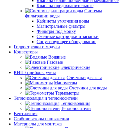
Клапана балансировочные и мембранные
Клапана предохранительные
Системы
фильтрации воды
Кабинеты умягчения воды
Магистральные фильтры
Фильтры под мойку
Сменные картриджи и засыпки
Сопутствующее оборудование
Гидрострелки и модули
Конвекторы
Водяные
Газовые
Электрические
КИП / приборы учета
Счетчики для газа
Манометры
Счетчики для воды
Термометры
Теплоизоляция и теплоносители
Теплоизоляция
Теплоносители
Вентиляция
Стабилизаторы напряжения
Материалы для монтажа