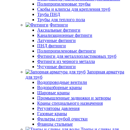
Полипропиленовые трубы
Скобы и клипсы для крепления труб
Труба ПНД
Трубы для теплого пола
Фитинги
Аксиальные фитинги
Канализационные фитинги
Латунные фитинги
ПНД фитинги
Полипропиленовые фитинги
Фитинги для металлопластиковых труб
Фитинги из черного металла
Чугунные фитинги
Запорная арматура
для труб
Водопроводные вентили
Водоразборные краны
Шаровые краны
Промышленные задвижки и затворы
Краны специального назначения
Регуляторы давления
Газовые краны
Фильтры грубой очистки
Фланцы стальные
Трапы и сливы для