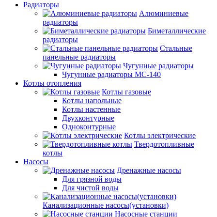
Радиаторы
Алюминиевые
радиаторы
Биметаллические
радиаторы
Стальные
панельные радиаторы
Чугунные радиаторы
Чугунные радиаторы МС-140
Котлы отопления
Котлы газовые
Котлы напольные
Котлы настенные
Двухконтурные
Одноконтурные
Котлы электрические
Твердотопливные
котлы
Насосы
Дренажные насосы
Для грязной воды
Для чистой воды
Канализационные насосы(установки)
Насосные станции