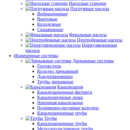
Насосные станции
Погружные насосы
Вибрационные
Винтовые
Колодезные
Скважинные
Фекальные насосы
Центробежные насосы
Циркуляционные
насосы
Инженерные системы
Дренажные системы
Геотекстиль
Колодец дренажный
Дождеприемники
Трубы дренажные
Канализация
Канализационные фитинги
Канализацонные люки
Напорная канализация
Полимерно-песчаные колодцы
Канализационные трубы
Трубы
Канализационные трубы
Металлопластиковые трубы