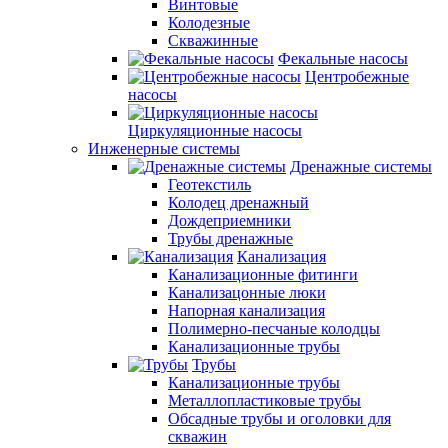
Винтовые
Колодезные
Скважинные
Фекальные насосы
Центробежные
насосы
Циркуляционные насосы
Инженерные системы
Дренажные системы
Геотекстиль
Колодец дренажный
Дождеприемники
Трубы дренажные
Канализация
Канализационные фитинги
Канализацонные люки
Напорная канализация
Полимерно-песчаные колодцы
Канализационные трубы
Трубы
Канализационные трубы
Металлопластиковые трубы
Обсадные трубы и оголовки для
скважин