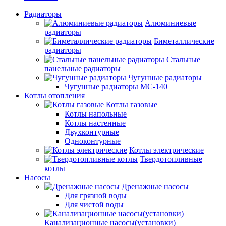
Радиаторы
Алюминиевые
радиаторы
Биметаллические
радиаторы
Стальные
панельные радиаторы
Чугунные радиаторы
Чугунные радиаторы МС-140
Котлы отопления
Котлы газовые
Котлы напольные
Котлы настенные
Двухконтурные
Одноконтурные
Котлы электрические
Твердотопливные
котлы
Насосы
Дренажные насосы
Для грязной воды
Для чистой воды
Канализационные насосы(установки)