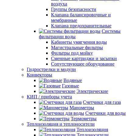
воздуха
Группы безопасности
Клапана балансировочные и
мембранные
Клапана предохранительные
Системы
фильтрации воды
Кабинеты умягчения воды
Магистральные фильтры
Фильтры под мойку
Сменные картриджи и засыпки
Сопутствующее оборудование
Гидрострелки и модули
Конвекторы
Водяные
Газовые
Электрические
КИП / приборы учета
Счетчики для газа
Манометры
Счетчики для воды
Термометры
Теплоизоляция и теплоносители
Теплоизоляция
Теплоносители