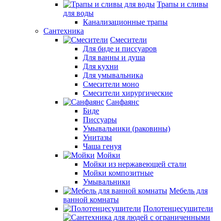
Трапы и сливы
для воды
Канализационные трапы
Сантехника
Смесители
Для биде и писсуаров
Для ванны и душа
Для кухни
Для умывальника
Смесители моно
Смесители хирургические
Санфаянс
Биде
Писсуары
Умывальники (раковины)
Унитазы
Чаша генуя
Мойки
Мойки из нержавеющей стали
Мойки композитные
Умывальники
Мебель для
ванной комнаты
Полотенцесушители