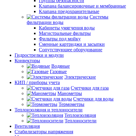
Группы безопасности
Клапана балансировочные и мембранные
Клапана предохранительные
Системы
фильтрации воды
Кабинеты умягчения воды
Магистральные фильтры
Фильтры под мойку
Сменные картриджи и засыпки
Сопутствующее оборудование
Гидрострелки и модули
Конвекторы
Водяные
Газовые
Электрические
КИП / приборы учета
Счетчики для газа
Манометры
Счетчики для воды
Термометры
Теплоизоляция и теплоносители
Теплоизоляция
Теплоносители
Вентиляция
Стабилизаторы напряжения