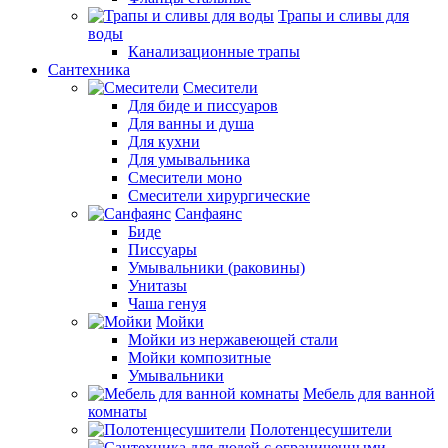
Трапы и сливы для
воды
Канализационные трапы
Сантехника
Смесители
Для биде и писсуаров
Для ванны и душа
Для кухни
Для умывальника
Смесители моно
Смесители хирургические
Санфаянс
Биде
Писсуары
Умывальники (раковины)
Унитазы
Чаша генуя
Мойки
Мойки из нержавеющей стали
Мойки композитные
Умывальники
Мебель для ванной
комнаты
Полотенцесушители