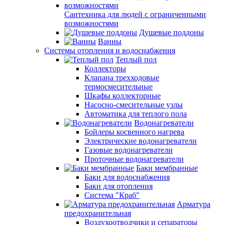
Сантехника для людей с ограниченными
возможностями
Душевые поддоны
Ванны
Системы отопления и водоснабжения
Теплый пол
Коллекторы
Клапана трехходовые
термосмесительные
Шкафы коллекторные
Насосно-смесительные узлы
Автоматика для теплого пола
Водонагреватели
Бойлеры косвенного нагрева
Электрические водонагреватели
Газовые водонагреватели
Проточные водонагреватели
Баки мембранные
Баки для водоснабжения
Баки для отопления
Система "Краб"
Арматура
предохранительная
Воздухоотводчики и сепараторы