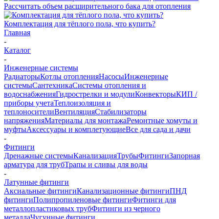
Рассчитать объем расширительного бака для отопления
Комплектация для тёплого пола, что купить?
Главная
-
Каталог
-
Инженерные системы
Радиаторы
Котлы отопления
Насосы
Инженерные
системы
Сантехника
Системы отопления и
водоснабжения
Гидрострелки и модули
Конвекторы
КИП /
приборы учета
Теплоизоляция и
теплоносители
Вентиляция
Стабилизаторы
напряжения
Материалы для монтажа
Ремонтные хомуты и
муфты
Аксессуары и комплетующие
Все для сада и дачи
-
Фитинги
Дренажные системы
Канализация
Трубы
Фитинги
Запорная
арматура для труб
Трапы и сливы для воды
-
Латунные фитинги
Аксиальные фитинги
Канализационные фитинги
ПНД
фитинги
Полипропиленовые фитинги
Фитинги для
металлопластиковых труб
Фитинги из черного
металла
Чугунные фитинги