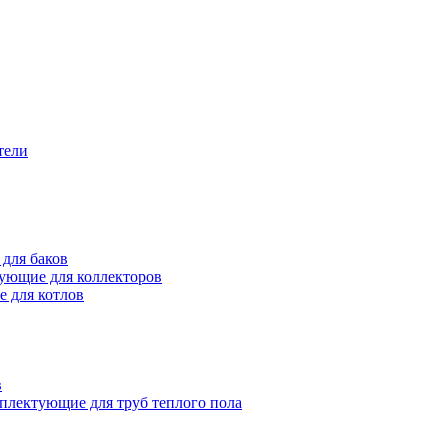
тели
для баков
ующие для коллекторов
 для котлов
в
плектующие для труб теплого пола