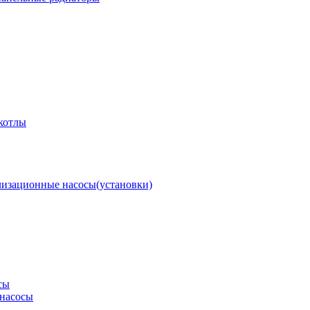
котлы
изационные насосы(установки)
сы
насосы