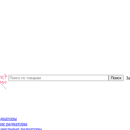
З
диаторы
ие радиаторы
панельные радиаторы