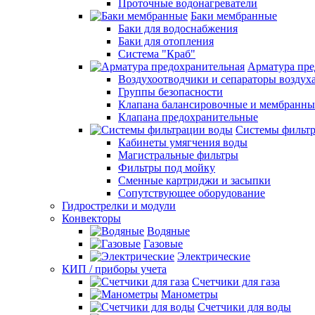
Проточные водонагреватели
Баки мембранные
Баки для водоснабжения
Баки для отопления
Система "Краб"
Арматура пре
Воздухоотводчики и сепараторы воздух
Группы безопасности
Клапана балансировочные и мембранны
Клапана предохранительные
Системы фильт
Кабинеты умягчения воды
Магистральные фильтры
Фильтры под мойку
Сменные картриджи и засыпки
Сопутствующее оборудование
Гидрострелки и модули
Конвекторы
Водяные
Газовые
Электрические
КИП / приборы учета
Счетчики для газа
Манометры
Счетчики для воды