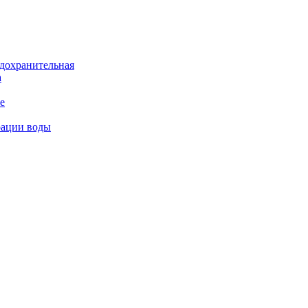
дохранительная
а
е
рации воды