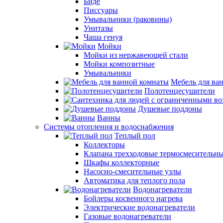
Биде
Писсуары
Умывальники (раковины)
Унитазы
Чаша генуя
Мойки
Мойки из нержавеющей стали
Мойки композитные
Умывальники
Мебель для ва
Полотенцесушители
Душевые поддоны
Ванны
Системы отопления и водоснабжения
Теплый пол
Коллекторы
Клапана трехходовые термосмесительн
Шкафы коллекторные
Насосно-смесительные узлы
Автоматика для теплого пола
Водонагреватели
Бойлеры косвенного нагрева
Электрические водонагреватели
Газовые водонагреватели