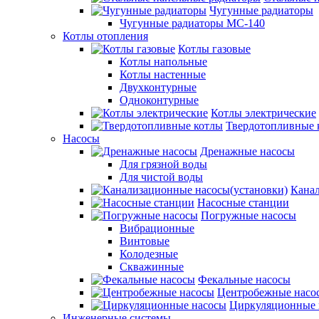
Чугунные радиаторы
Чугунные радиаторы МС-140
Котлы отопления
Котлы газовые
Котлы напольные
Котлы настенные
Двухконтурные
Одноконтурные
Котлы электрические
Твердотопливные 
Насосы
Дренажные насосы
Для грязной воды
Для чистой воды
Канал
Насосные станции
Погружные насосы
Вибрационные
Винтовые
Колодезные
Скважинные
Фекальные насосы
Центробежные насо
Циркуляционные 
Инженерные системы