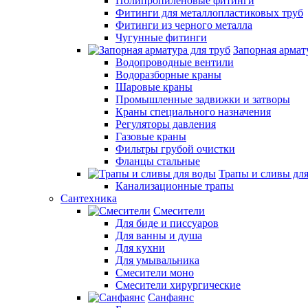
Полипропиленовые фитинги
Фитинги для металлопластиковых труб
Фитинги из черного металла
Чугунные фитинги
Запорная армат
Водопроводные вентили
Водоразборные краны
Шаровые краны
Промышленные задвижки и затворы
Краны специального назначения
Регуляторы давления
Газовые краны
Фильтры грубой очистки
Фланцы стальные
Трапы и сливы дл
Канализационные трапы
Сантехника
Смесители
Для биде и писсуаров
Для ванны и душа
Для кухни
Для умывальника
Смесители моно
Смесители хирургические
Санфаянс