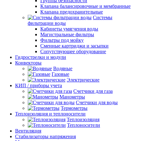
Группы безопасности
Клапана балансировочные и мембранные
Клапана предохранительные
Системы
фильтрации воды
Кабинеты умягчения воды
Магистральные фильтры
Фильтры под мойку
Сменные картриджи и засыпки
Сопутствующее оборудование
Гидрострелки и модули
Конвекторы
Водяные
Газовые
Электрические
КИП / приборы учета
Счетчики для газа
Манометры
Счетчики для воды
Термометры
Теплоизоляция и теплоносители
Теплоизоляция
Теплоносители
Вентиляция
Стабилизаторы напряжения