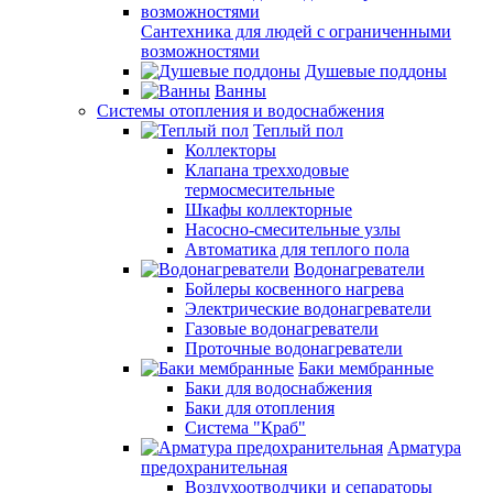
Сантехника для людей с ограниченными
возможностями
Душевые поддоны
Ванны
Системы отопления и водоснабжения
Теплый пол
Коллекторы
Клапана трехходовые
термосмесительные
Шкафы коллекторные
Насосно-смесительные узлы
Автоматика для теплого пола
Водонагреватели
Бойлеры косвенного нагрева
Электрические водонагреватели
Газовые водонагреватели
Проточные водонагреватели
Баки мембранные
Баки для водоснабжения
Баки для отопления
Система "Краб"
Арматура
предохранительная
Воздухоотводчики и сепараторы