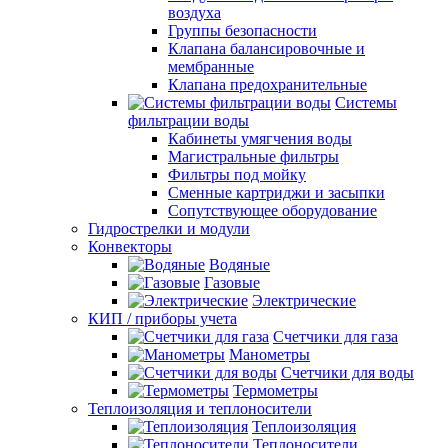
воздуха
Группы безопасности
Клапана балансировочные и
мембранные
Клапана предохранительные
Системы
фильтрации воды
Кабинеты умягчения воды
Магистральные фильтры
Фильтры под мойку
Сменные картриджи и засыпки
Сопутствующее оборудование
Гидрострелки и модули
Конвекторы
Водяные
Газовые
Электрические
КИП / приборы учета
Счетчики для газа
Манометры
Счетчики для воды
Термометры
Теплоизоляция и теплоносители
Теплоизоляция
Теплоносители