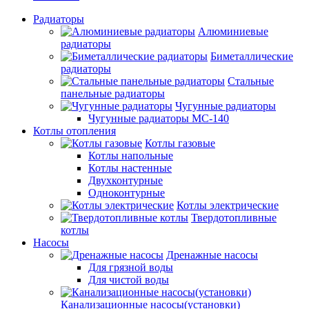
Радиаторы
Алюминиевые
радиаторы
Биметаллические
радиаторы
Стальные
панельные радиаторы
Чугунные радиаторы
Чугунные радиаторы МС-140
Котлы отопления
Котлы газовые
Котлы напольные
Котлы настенные
Двухконтурные
Одноконтурные
Котлы электрические
Твердотопливные
котлы
Насосы
Дренажные насосы
Для грязной воды
Для чистой воды
Канализационные насосы(установки)