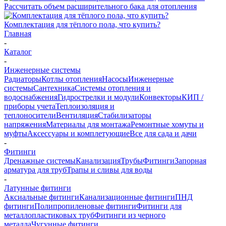
Рассчитать объем расширительного бака для отопления
Комплектация для тёплого пола, что купить?
Главная
-
Каталог
-
Инженерные системы
Радиаторы
Котлы отопления
Насосы
Инженерные
системы
Сантехника
Системы отопления и
водоснабжения
Гидрострелки и модули
Конвекторы
КИП /
приборы учета
Теплоизоляция и
теплоносители
Вентиляция
Стабилизаторы
напряжения
Материалы для монтажа
Ремонтные хомуты и
муфты
Аксессуары и комплетующие
Все для сада и дачи
-
Фитинги
Дренажные системы
Канализация
Трубы
Фитинги
Запорная
арматура для труб
Трапы и сливы для воды
-
Латунные фитинги
Аксиальные фитинги
Канализационные фитинги
ПНД
фитинги
Полипропиленовые фитинги
Фитинги для
металлопластиковых труб
Фитинги из черного
металла
Чугунные фитинги