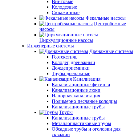
Винтовые
Колодезные
Скважинные
Фекальные насосы
Центробежные
насосы
Циркуляционные насосы
Инженерные системы
Дренажные системы
Геотекстиль
Колодец дренажный
Дождеприемники
Трубы дренажные
Канализация
Канализационные фитинги
Канализацонные люки
Напорная канализация
Полимерно-песчаные колодцы
Канализационные трубы
Трубы
Канализационные трубы
Металлопластиковые трубы
Обсадные трубы и оголовки для
скважин