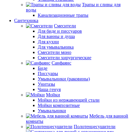
Трапы и сливы для
воды
Канализационные трапы
Сантехника
Смесители
Для биде и писсуаров
Для ванны и душа
Для кухни
Для умывальника
Смесители моно
Смесители хирургические
Санфаянс
Биде
Писсуары
Умывальники (раковины)
Унитазы
Чаша генуя
Мойки
Мойки из нержавеющей стали
Мойки композитные
Умывальники
Мебель для ванной
комнаты
Полотенцесушители