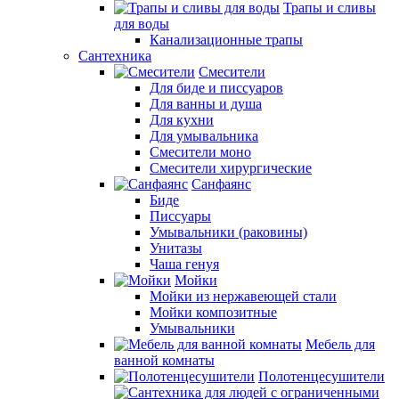
Трапы и сливы
для воды
Канализационные трапы
Сантехника
Смесители
Для биде и писсуаров
Для ванны и душа
Для кухни
Для умывальника
Смесители моно
Смесители хирургические
Санфаянс
Биде
Писсуары
Умывальники (раковины)
Унитазы
Чаша генуя
Мойки
Мойки из нержавеющей стали
Мойки композитные
Умывальники
Мебель для
ванной комнаты
Полотенцесушители