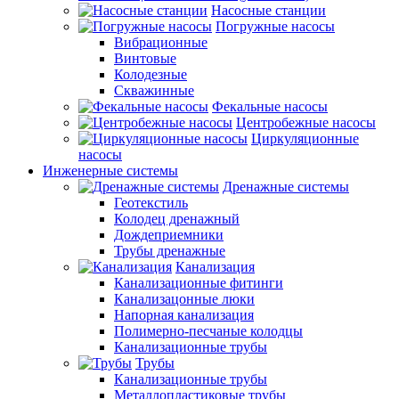
Насосные станции
Погружные насосы
Вибрационные
Винтовые
Колодезные
Скважинные
Фекальные насосы
Центробежные насосы
Циркуляционные
насосы
Инженерные системы
Дренажные системы
Геотекстиль
Колодец дренажный
Дождеприемники
Трубы дренажные
Канализация
Канализационные фитинги
Канализацонные люки
Напорная канализация
Полимерно-песчаные колодцы
Канализационные трубы
Трубы
Канализационные трубы
Металлопластиковые трубы