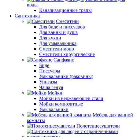
воды
Канализационные трапы
Сантехника
Смесители
Для биде и писсуаров
Для ванны и душа
Для кухни
Для умывальника
Смесители моно
Смесители хирургические
Санфаянс
Биде
Писсуары
Умывальники (раковины)
Унитазы
Чаша генуя
Мойки
Мойки из нержавеющей стали
Мойки композитные
Умывальники
Мебель для ванной
комнаты
Полотенцесушители