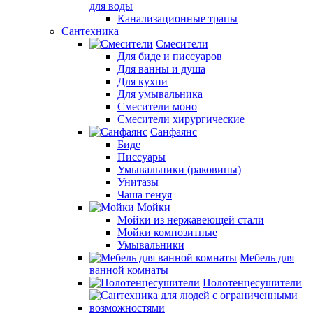
для воды
Канализационные трапы
Сантехника
Смесители
Для биде и писсуаров
Для ванны и душа
Для кухни
Для умывальника
Смесители моно
Смесители хирургические
Санфаянс
Биде
Писсуары
Умывальники (раковины)
Унитазы
Чаша генуя
Мойки
Мойки из нержавеющей стали
Мойки композитные
Умывальники
Мебель для
ванной комнаты
Полотенцесушители