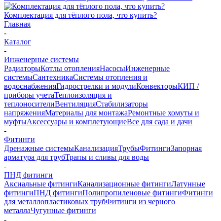
Комплектация для тёплого пола, что купить?
Главная
-
Каталог
-
Инженерные системы
Радиаторы
Котлы отопления
Насосы
Инженерные
системы
Сантехника
Системы отопления и
водоснабжения
Гидрострелки и модули
Конвекторы
КИП /
приборы учета
Теплоизоляция и
теплоносители
Вентиляция
Стабилизаторы
напряжения
Материалы для монтажа
Ремонтные хомуты и
муфты
Аксессуары и комплетующие
Все для сада и дачи
-
Фитинги
Дренажные системы
Канализация
Трубы
Фитинги
Запорная
арматура для труб
Трапы и сливы для воды
-
ПНД фитинги
Аксиальные фитинги
Канализационные фитинги
Латунные
фитинги
ПНД фитинги
Полипропиленовые фитинги
Фитинги
для металлопластиковых труб
Фитинги из черного
металла
Чугунные фитинги
-