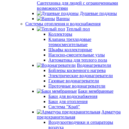
Сантехника для людей с ограниченными
возможностями
Душевые поддоны
Ванны
Системы отопления и водоснабжения
Теплый пол
Коллекторы
Клапана трехходовые
термосмесительные
Шкафы коллекторные
Насосно-смесительные узлы
Автоматика для теплого пола
Водонагреватели
Бойлеры косвенного нагрева
Электрические водонагреватели
Газовые водонагреватели
Проточные водонагреватели
Баки мембранные
Баки для водоснабжения
Баки для отопления
Система "Краб"
Арматура
предохранительная
Воздухоотводчики и сепараторы
воздуха