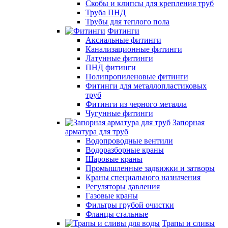
Скобы и клипсы для крепления труб
Труба ПНД
Трубы для теплого пола
Фитинги
Аксиальные фитинги
Канализационные фитинги
Латунные фитинги
ПНД фитинги
Полипропиленовые фитинги
Фитинги для металлопластиковых
труб
Фитинги из черного металла
Чугунные фитинги
Запорная
арматура для труб
Водопроводные вентили
Водоразборные краны
Шаровые краны
Промышленные задвижки и затворы
Краны специального назначения
Регуляторы давления
Газовые краны
Фильтры грубой очистки
Фланцы стальные
Трапы и сливы