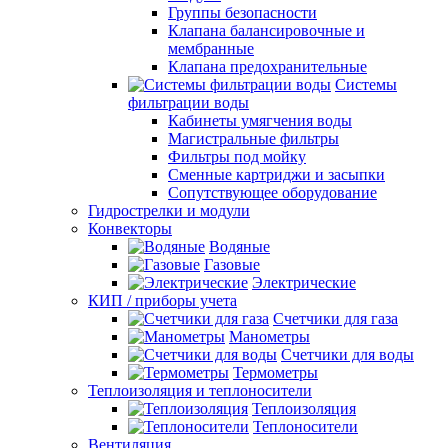
Группы безопасности
Клапана балансировочные и
мембранные
Клапана предохранительные
Системы
фильтрации воды
Кабинеты умягчения воды
Магистральные фильтры
Фильтры под мойку
Сменные картриджи и засыпки
Сопутствующее оборудование
Гидрострелки и модули
Конвекторы
Водяные
Газовые
Электрические
КИП / приборы учета
Счетчики для газа
Манометры
Счетчики для воды
Термометры
Теплоизоляция и теплоносители
Теплоизоляция
Теплоносители
Вентиляция