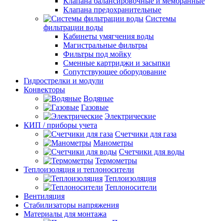
Клапана балансировочные и мембранные
Клапана предохранительные
Системы
фильтрации воды
Кабинеты умягчения воды
Магистральные фильтры
Фильтры под мойку
Сменные картриджи и засыпки
Сопутствующее оборудование
Гидрострелки и модули
Конвекторы
Водяные
Газовые
Электрические
КИП / приборы учета
Счетчики для газа
Манометры
Счетчики для воды
Термометры
Теплоизоляция и теплоносители
Теплоизоляция
Теплоносители
Вентиляция
Стабилизаторы напряжения
Материалы для монтажа