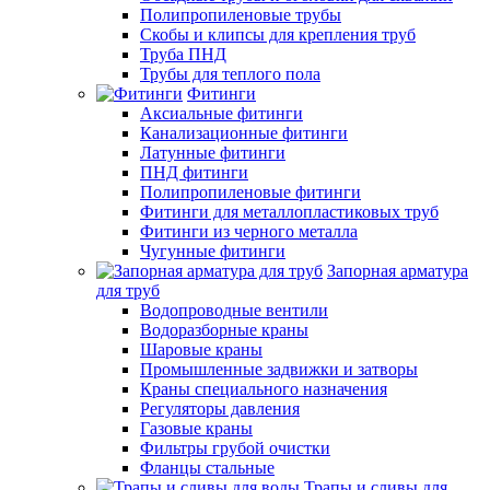
Полипропиленовые трубы
Скобы и клипсы для крепления труб
Труба ПНД
Трубы для теплого пола
Фитинги
Аксиальные фитинги
Канализационные фитинги
Латунные фитинги
ПНД фитинги
Полипропиленовые фитинги
Фитинги для металлопластиковых труб
Фитинги из черного металла
Чугунные фитинги
Запорная арматура
для труб
Водопроводные вентили
Водоразборные краны
Шаровые краны
Промышленные задвижки и затворы
Краны специального назначения
Регуляторы давления
Газовые краны
Фильтры грубой очистки
Фланцы стальные
Трапы и сливы для