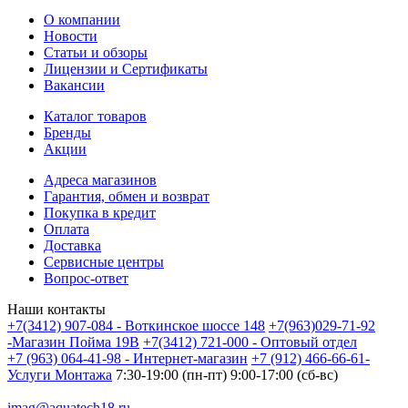
О компании
Новости
Статьи и обзоры
Лицензии и Сертификаты
Вакансии
Каталог товаров
Бренды
Акции
Адреса магазинов
Гарантия, обмен и возврат
Покупка в кредит
Оплата
Доставка
Сервисные центры
Вопрос-ответ
Наши контакты
+7(3412) 907-084 - Воткинское шоссе 148
+7(963)029-71-92
-Магазин Пойма 19В
+7(3412) 721-000 - Оптовый отдел
+7 (963) 064-41-98 - Интернет-магазин
+7 (912) 466-66-61-
Услуги Монтажа
7:30-19:00 (пн-пт) 9:00-17:00 (сб-вс)
imag@aquatech18.ru