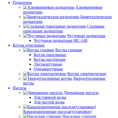
Радиаторы
Алюминиевые
радиаторы
Биметаллические
радиаторы
Стальные
панельные радиаторы
Чугунные радиаторы
Чугунные радиаторы МС-140
Котлы отопления
Котлы газовые
Котлы напольные
Котлы настенные
Двухконтурные
Одноконтурные
Котлы электрические
Твердотопливные
котлы
Насосы
Дренажные насосы
Для грязной воды
Для чистой воды
Канализационные насосы(установки)
Насосные станции