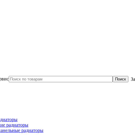
З
диаторы
ие радиаторы
панельные радиаторы