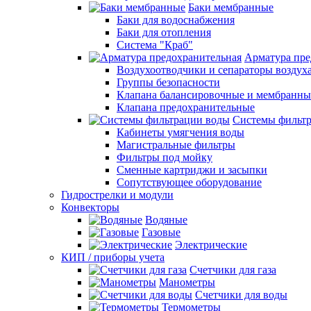
Баки мембранные
Баки для водоснабжения
Баки для отопления
Система "Краб"
Арматура пре
Воздухоотводчики и сепараторы воздух
Группы безопасности
Клапана балансировочные и мембранны
Клапана предохранительные
Системы фильт
Кабинеты умягчения воды
Магистральные фильтры
Фильтры под мойку
Сменные картриджи и засыпки
Сопутствующее оборудование
Гидрострелки и модули
Конвекторы
Водяные
Газовые
Электрические
КИП / приборы учета
Счетчики для газа
Манометры
Счетчики для воды
Термометры