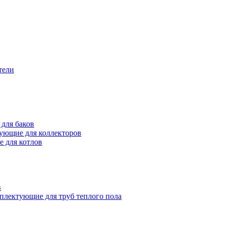
тели
для баков
ующие для коллекторов
 для котлов
в
плектующие для труб теплого пола