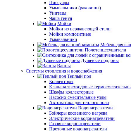
Писсуары
Умывальники (раковины)
Унитазы
Чаша генуя
Мойки
Мойки из нержавеющей стали
Мойки композитные
Умывальники
Мебель для ва
Полотенцесушители
Душевые поддоны
Ванны
Системы отопления и водоснабжения
Теплый пол
Коллекторы
Клапана трехходовые термосмесительн
Шкафы коллекторные
Насосно-смесительные узлы
Автоматика для теплого пола
Водонагреватели
Бойлеры косвенного нагрева
Электрические водонагреватели
Газовые водонагреватели
Проточные водонагреватели