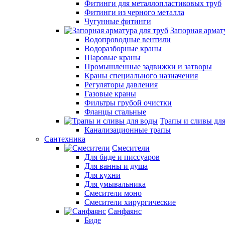
Фитинги для металлопластиковых труб
Фитинги из черного металла
Чугунные фитинги
Запорная армат
Водопроводные вентили
Водоразборные краны
Шаровые краны
Промышленные задвижки и затворы
Краны специального назначения
Регуляторы давления
Газовые краны
Фильтры грубой очистки
Фланцы стальные
Трапы и сливы дл
Канализационные трапы
Сантехника
Смесители
Для биде и писсуаров
Для ванны и душа
Для кухни
Для умывальника
Смесители моно
Смесители хирургические
Санфаянс
Биде