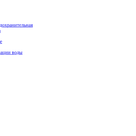
дохранительная
а
е
рации воды