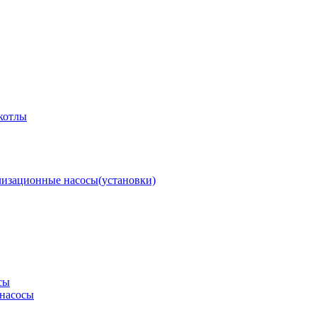
котлы
изационные насосы(установки)
сы
насосы