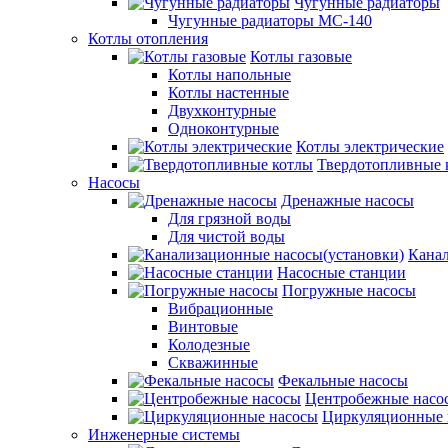
Чугунные радиаторы
Чугунные радиаторы МС-140
Котлы отопления
Котлы газовые
Котлы напольные
Котлы настенные
Двухконтурные
Одноконтурные
Котлы электрические
Твердотопливные 
Насосы
Дренажные насосы
Для грязной воды
Для чистой воды
Канал
Насосные станции
Погружные насосы
Вибрационные
Винтовые
Колодезные
Скважинные
Фекальные насосы
Центробежные насо
Циркуляционные 
Инженерные системы