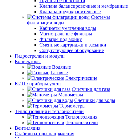
Группы безопасности
Клапана балансировочные и мембранные
Клапана предохранительные
Системы
фильтрации воды
Кабинеты умягчения воды
Магистральные фильтры
Фильтры под мойку
Сменные картриджи и засыпки
Сопутствующее оборудование
Гидрострелки и модули
Конвекторы
Водяные
Газовые
Электрические
КИП / приборы учета
Счетчики для газа
Манометры
Счетчики для воды
Термометры
Теплоизоляция и теплоносители
Теплоизоляция
Теплоносители
Вентиляция
Стабилизаторы напряжения