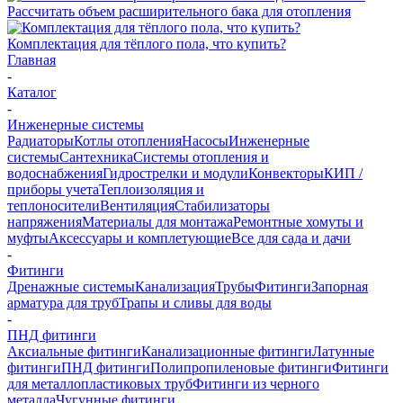
Рассчитать объем расширительного бака для отопления
Комплектация для тёплого пола, что купить?
Главная
-
Каталог
-
Инженерные системы
Радиаторы
Котлы отопления
Насосы
Инженерные
системы
Сантехника
Системы отопления и
водоснабжения
Гидрострелки и модули
Конвекторы
КИП /
приборы учета
Теплоизоляция и
теплоносители
Вентиляция
Стабилизаторы
напряжения
Материалы для монтажа
Ремонтные хомуты и
муфты
Аксессуары и комплетующие
Все для сада и дачи
-
Фитинги
Дренажные системы
Канализация
Трубы
Фитинги
Запорная
арматура для труб
Трапы и сливы для воды
-
ПНД фитинги
Аксиальные фитинги
Канализационные фитинги
Латунные
фитинги
ПНД фитинги
Полипропиленовые фитинги
Фитинги
для металлопластиковых труб
Фитинги из черного
металла
Чугунные фитинги