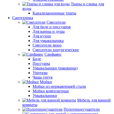
Трапы и сливы для
воды
Канализационные трапы
Сантехника
Смесители
Для биде и писсуаров
Для ванны и душа
Для кухни
Для умывальника
Смесители моно
Смесители хирургические
Санфаянс
Биде
Писсуары
Умывальники (раковины)
Унитазы
Чаша генуя
Мойки
Мойки из нержавеющей стали
Мойки композитные
Умывальники
Мебель для ванной
комнаты
Полотенцесушители