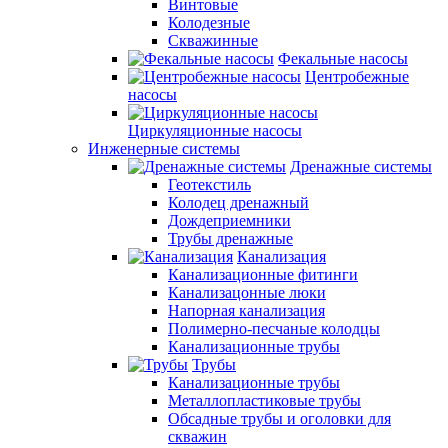
Винтовые
Колодезные
Скважинные
Фекальные насосы
Центробежные
насосы
Циркуляционные насосы
Инженерные системы
Дренажные системы
Геотекстиль
Колодец дренажный
Дождеприемники
Трубы дренажные
Канализация
Канализационные фитинги
Канализацонные люки
Напорная канализация
Полимерно-песчаные колодцы
Канализационные трубы
Трубы
Канализационные трубы
Металлопластиковые трубы
Обсадные трубы и оголовки для
скважин