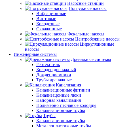
Насосные станции
Погружные насосы
Вибрационные
Винтовые
Колодезные
Скважинные
Фекальные насосы
Центробежные насосы
Циркуляционные
насосы
Инженерные системы
Дренажные системы
Геотекстиль
Колодец дренажный
Дождеприемники
Трубы дренажные
Канализация
Канализационные фитинги
Канализацонные люки
Напорная канализация
Полимерно-песчаные колодцы
Канализационные трубы
Трубы
Канализационные трубы
Металлопластиковые трубы