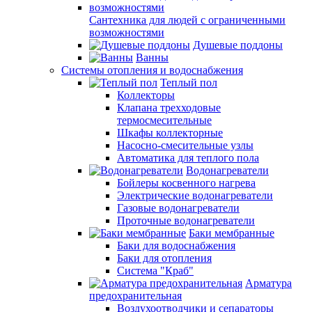
Сантехника для людей с ограниченными
возможностями
Душевые поддоны
Ванны
Системы отопления и водоснабжения
Теплый пол
Коллекторы
Клапана трехходовые
термосмесительные
Шкафы коллекторные
Насосно-смесительные узлы
Автоматика для теплого пола
Водонагреватели
Бойлеры косвенного нагрева
Электрические водонагреватели
Газовые водонагреватели
Проточные водонагреватели
Баки мембранные
Баки для водоснабжения
Баки для отопления
Система "Краб"
Арматура
предохранительная
Воздухоотводчики и сепараторы