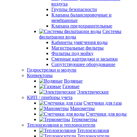
воздуха
Группы безопасности
Клапана балансировочные и
мембранные
Клапана предохранительные
Системы
фильтрации воды
Кабинеты умягчения воды
Магистральные фильтры
Фильтры под мойку
Сменные картриджи и засыпки
Сопутствующее оборудование
Гидрострелки и модули
Конвекторы
Водяные
Газовые
Электрические
КИП / приборы учета
Счетчики для газа
Манометры
Счетчики для воды
Термометры
Теплоизоляция и теплоносители
Теплоизоляция
Теплоносители