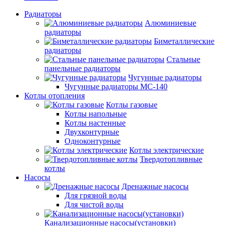
Радиаторы
Алюминиевые
радиаторы
Биметаллические
радиаторы
Стальные
панельные радиаторы
Чугунные радиаторы
Чугунные радиаторы МС-140
Котлы отопления
Котлы газовые
Котлы напольные
Котлы настенные
Двухконтурные
Одноконтурные
Котлы электрические
Твердотопливные
котлы
Насосы
Дренажные насосы
Для грязной воды
Для чистой воды
Канализационные насосы(установки)