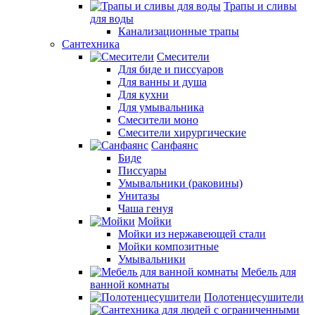
Трапы и сливы
для воды
Канализационные трапы
Сантехника
Смесители
Для биде и писсуаров
Для ванны и душа
Для кухни
Для умывальника
Смесители моно
Смесители хирургические
Санфаянс
Биде
Писсуары
Умывальники (раковины)
Унитазы
Чаша генуя
Мойки
Мойки из нержавеющей стали
Мойки композитные
Умывальники
Мебель для
ванной комнаты
Полотенцесушители