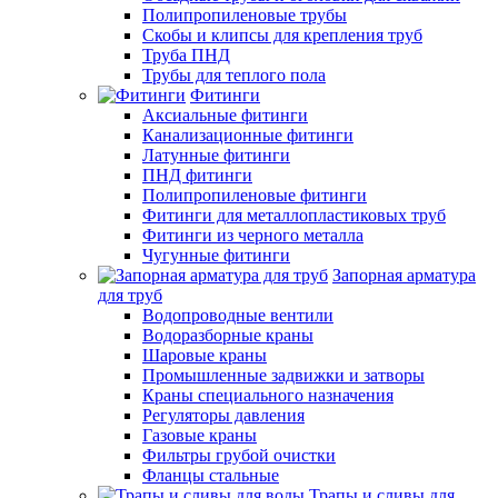
Полипропиленовые трубы
Скобы и клипсы для крепления труб
Труба ПНД
Трубы для теплого пола
Фитинги
Аксиальные фитинги
Канализационные фитинги
Латунные фитинги
ПНД фитинги
Полипропиленовые фитинги
Фитинги для металлопластиковых труб
Фитинги из черного металла
Чугунные фитинги
Запорная арматура
для труб
Водопроводные вентили
Водоразборные краны
Шаровые краны
Промышленные задвижки и затворы
Краны специального назначения
Регуляторы давления
Газовые краны
Фильтры грубой очистки
Фланцы стальные
Трапы и сливы для