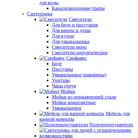
для воды
Канализационные трапы
Сантехника
Смесители
Для биде и писсуаров
Для ванны и душа
Для кухни
Для умывальника
Смесители моно
Смесители хирургические
Санфаянс
Биде
Писсуары
Умывальники (раковины)
Унитазы
Чаша генуя
Мойки
Мойки из нержавеющей стали
Мойки композитные
Умывальники
Мебель для
ванной комнаты
Полотенцесушители