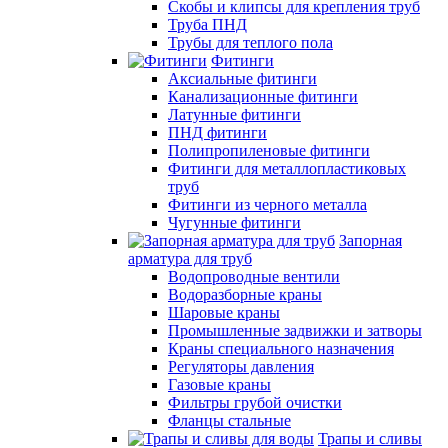
Скобы и клипсы для крепления труб
Труба ПНД
Трубы для теплого пола
Фитинги
Аксиальные фитинги
Канализационные фитинги
Латунные фитинги
ПНД фитинги
Полипропиленовые фитинги
Фитинги для металлопластиковых
труб
Фитинги из черного металла
Чугунные фитинги
Запорная
арматура для труб
Водопроводные вентили
Водоразборные краны
Шаровые краны
Промышленные задвижки и затворы
Краны специального назначения
Регуляторы давления
Газовые краны
Фильтры грубой очистки
Фланцы стальные
Трапы и сливы