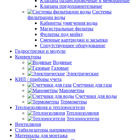
Клапана балансировочные и мембранные
Клапана предохранительные
Системы
фильтрации воды
Кабинеты умягчения воды
Магистральные фильтры
Фильтры под мойку
Сменные картриджи и засыпки
Сопутствующее оборудование
Гидрострелки и модули
Конвекторы
Водяные
Газовые
Электрические
КИП / приборы учета
Счетчики для газа
Манометры
Счетчики для воды
Термометры
Теплоизоляция и теплоносители
Теплоизоляция
Теплоносители
Вентиляция
Стабилизаторы напряжения
Материалы для монтажа