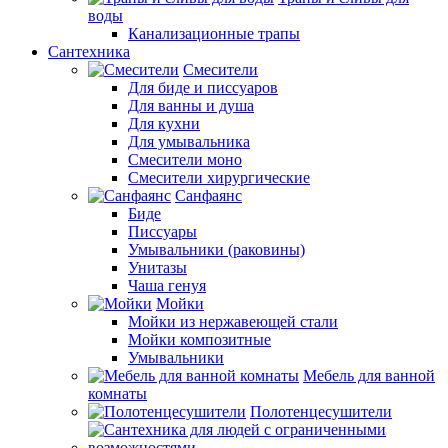
воды
Канализационные трапы
Сантехника
Смесители
Для биде и писсуаров
Для ванны и душа
Для кухни
Для умывальника
Смесители моно
Смесители хирургические
Санфаянс
Биде
Писсуары
Умывальники (раковины)
Унитазы
Чаша генуя
Мойки
Мойки из нержавеющей стали
Мойки композитные
Умывальники
Мебель для ванной
комнаты
Полотенцесушители