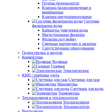
Группы безопасности
Клапана балансировочные и
мембранные
Клапана предохранительные
Системы
фильтрации воды
Кабинеты умягчения воды
Магистральные фильтры
Фильтры под мойку
Сменные картриджи и засыпки
Сопутствующее оборудование
Гидрострелки и модули
Конвекторы
Водяные
Газовые
Электрические
КИП / приборы учета
Счетчики для газа
Манометры
Счетчики для воды
Термометры
Теплоизоляция и теплоносители
Теплоизоляция
Теплоносители
Вентиляция