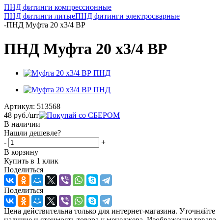
ПНД фитинги компрессионные
ПНД фитинги литые
ПНД фитинги электросварные
-
ПНД Муфта 20 х3/4 ВР
ПНД Муфта 20 х3/4 ВР
Артикул:
513568
48
руб.
/шт
В наличии
Нашли дешевле?
-
+
В корзину
Купить в 1 клик
Поделиться
Поделиться
Цена действительна только для интернет-магазина. Уточняйте
наличие и стоимость товара у менеджера. Изображения товара