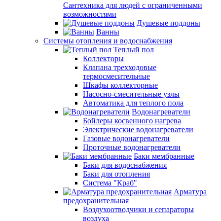
Сантехника для людей с ограниченными
возможностями
Душевые поддоны
Ванны
Системы отопления и водоснабжения
Теплый пол
Коллекторы
Клапана трехходовые
термосмесительные
Шкафы коллекторные
Насосно-смесительные узлы
Автоматика для теплого пола
Водонагреватели
Бойлеры косвенного нагрева
Электрические водонагреватели
Газовые водонагреватели
Проточные водонагреватели
Баки мембранные
Баки для водоснабжения
Баки для отопления
Система "Краб"
Арматура
предохранительная
Воздухоотводчики и сепараторы
воздуха