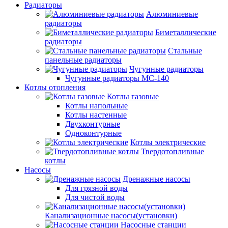
Радиаторы
Алюминиевые
радиаторы
Биметаллические
радиаторы
Стальные
панельные радиаторы
Чугунные радиаторы
Чугунные радиаторы МС-140
Котлы отопления
Котлы газовые
Котлы напольные
Котлы настенные
Двухконтурные
Одноконтурные
Котлы электрические
Твердотопливные
котлы
Насосы
Дренажные насосы
Для грязной воды
Для чистой воды
Канализационные насосы(установки)
Насосные станции