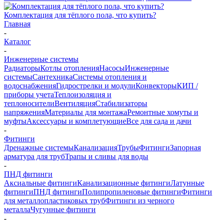
Комплектация для тёплого пола, что купить?
Главная
-
Каталог
-
Инженерные системы
Радиаторы
Котлы отопления
Насосы
Инженерные
системы
Сантехника
Системы отопления и
водоснабжения
Гидрострелки и модули
Конвекторы
КИП /
приборы учета
Теплоизоляция и
теплоносители
Вентиляция
Стабилизаторы
напряжения
Материалы для монтажа
Ремонтные хомуты и
муфты
Аксессуары и комплетующие
Все для сада и дачи
-
Фитинги
Дренажные системы
Канализация
Трубы
Фитинги
Запорная
арматура для труб
Трапы и сливы для воды
-
ПНД фитинги
Аксиальные фитинги
Канализационные фитинги
Латунные
фитинги
ПНД фитинги
Полипропиленовые фитинги
Фитинги
для металлопластиковых труб
Фитинги из черного
металла
Чугунные фитинги
-