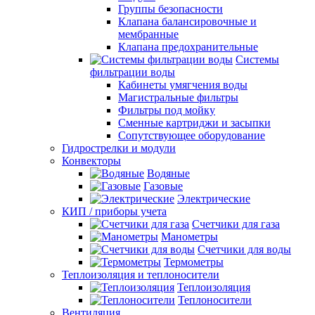
Группы безопасности
Клапана балансировочные и
мембранные
Клапана предохранительные
Системы
фильтрации воды
Кабинеты умягчения воды
Магистральные фильтры
Фильтры под мойку
Сменные картриджи и засыпки
Сопутствующее оборудование
Гидрострелки и модули
Конвекторы
Водяные
Газовые
Электрические
КИП / приборы учета
Счетчики для газа
Манометры
Счетчики для воды
Термометры
Теплоизоляция и теплоносители
Теплоизоляция
Теплоносители
Вентиляция