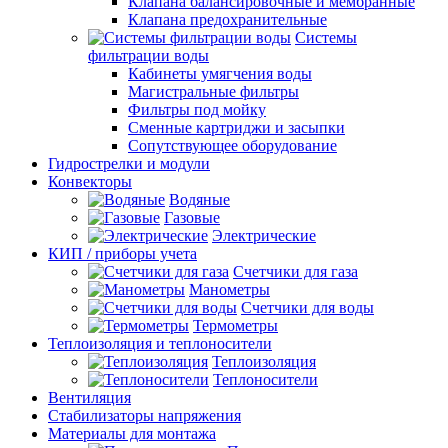
Клапана балансировочные и мембранные
Клапана предохранительные
Системы
фильтрации воды
Кабинеты умягчения воды
Магистральные фильтры
Фильтры под мойку
Сменные картриджи и засыпки
Сопутствующее оборудование
Гидрострелки и модули
Конвекторы
Водяные
Газовые
Электрические
КИП / приборы учета
Счетчики для газа
Манометры
Счетчики для воды
Термометры
Теплоизоляция и теплоносители
Теплоизоляция
Теплоносители
Вентиляция
Стабилизаторы напряжения
Материалы для монтажа