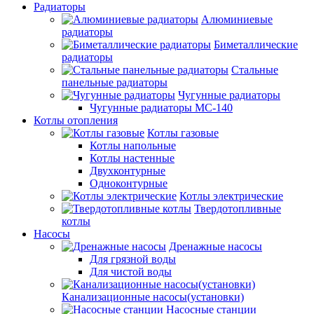
Радиаторы
Алюминиевые
радиаторы
Биметаллические
радиаторы
Стальные
панельные радиаторы
Чугунные радиаторы
Чугунные радиаторы МС-140
Котлы отопления
Котлы газовые
Котлы напольные
Котлы настенные
Двухконтурные
Одноконтурные
Котлы электрические
Твердотопливные
котлы
Насосы
Дренажные насосы
Для грязной воды
Для чистой воды
Канализационные насосы(установки)
Насосные станции