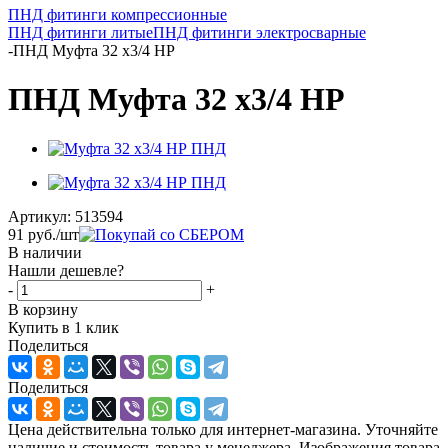
ПНД фитинги компрессионные
ПНД фитинги литые
ПНД фитинги электросварные
-
ПНД Муфта 32 х3/4 НР
ПНД Муфта 32 х3/4 НР
Артикул:
513594
91
руб.
/шт
В наличии
Нашли дешевле?
-
+
В корзину
Купить в 1 клик
Поделиться
Поделиться
Цена действительна только для интернет-магазина. Уточняйте
наличие и стоимость товара у менеджера. Изображения товара