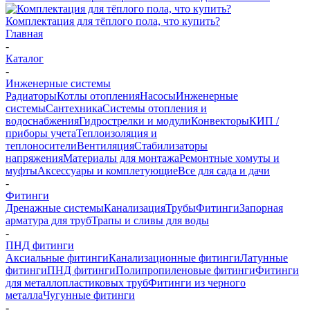
Комплектация для тёплого пола, что купить?
Главная
-
Каталог
-
Инженерные системы
Радиаторы
Котлы отопления
Насосы
Инженерные
системы
Сантехника
Системы отопления и
водоснабжения
Гидрострелки и модули
Конвекторы
КИП /
приборы учета
Теплоизоляция и
теплоносители
Вентиляция
Стабилизаторы
напряжения
Материалы для монтажа
Ремонтные хомуты и
муфты
Аксессуары и комплетующие
Все для сада и дачи
-
Фитинги
Дренажные системы
Канализация
Трубы
Фитинги
Запорная
арматура для труб
Трапы и сливы для воды
-
ПНД фитинги
Аксиальные фитинги
Канализационные фитинги
Латунные
фитинги
ПНД фитинги
Полипропиленовые фитинги
Фитинги
для металлопластиковых труб
Фитинги из черного
металла
Чугунные фитинги
-