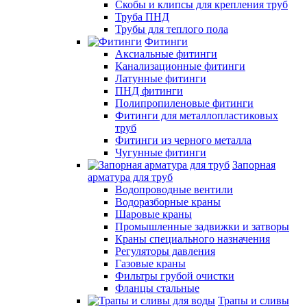
Скобы и клипсы для крепления труб
Труба ПНД
Трубы для теплого пола
Фитинги
Аксиальные фитинги
Канализационные фитинги
Латунные фитинги
ПНД фитинги
Полипропиленовые фитинги
Фитинги для металлопластиковых
труб
Фитинги из черного металла
Чугунные фитинги
Запорная
арматура для труб
Водопроводные вентили
Водоразборные краны
Шаровые краны
Промышленные задвижки и затворы
Краны специального назначения
Регуляторы давления
Газовые краны
Фильтры грубой очистки
Фланцы стальные
Трапы и сливы