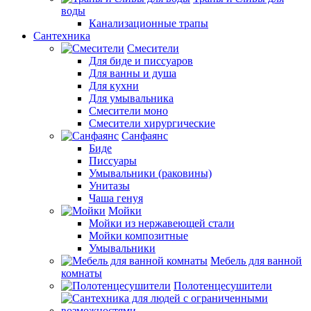
воды
Канализационные трапы
Сантехника
Смесители
Для биде и писсуаров
Для ванны и душа
Для кухни
Для умывальника
Смесители моно
Смесители хирургические
Санфаянс
Биде
Писсуары
Умывальники (раковины)
Унитазы
Чаша генуя
Мойки
Мойки из нержавеющей стали
Мойки композитные
Умывальники
Мебель для ванной
комнаты
Полотенцесушители