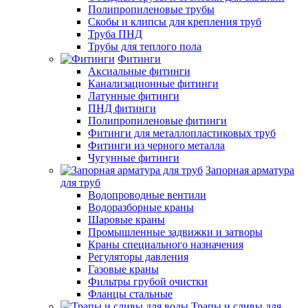
Полипропиленовые трубы
Скобы и клипсы для крепления труб
Труба ПНД
Трубы для теплого пола
Фитинги
Аксиальные фитинги
Канализационные фитинги
Латунные фитинги
ПНД фитинги
Полипропиленовые фитинги
Фитинги для металлопластиковых труб
Фитинги из черного металла
Чугунные фитинги
Запорная арматура
для труб
Водопроводные вентили
Водоразборные краны
Шаровые краны
Промышленные задвижки и затворы
Краны специального назначения
Регуляторы давления
Газовые краны
Фильтры грубой очистки
Фланцы стальные
Трапы и сливы для