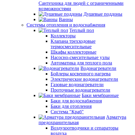
Сантехника для людей с ограниченными
возможностями
Душевые поддоны
Ванны
Системы отопления и водоснабжения
Теплый пол
Коллекторы
Клапана трехходовые
термосмесительные
Шкафы коллекторные
Насосно-смесительные узлы
Автоматика для теплого пола
Водонагреватели
Бойлеры косвенного нагрева
Электрические водонагреватели
Газовые водонагреватели
Проточные водонагреватели
Баки мембранные
Баки для водоснабжения
Баки для отопления
Система "Краб"
Арматура
предохранительная
Воздухоотводчики и сепараторы
воздуха