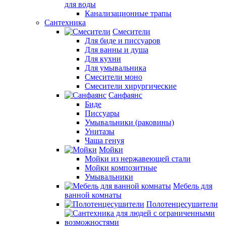
для воды
Канализационные трапы
Сантехника
Смесители
Для биде и писсуаров
Для ванны и душа
Для кухни
Для умывальника
Смесители моно
Смесители хирургические
Санфаянс
Биде
Писсуары
Умывальники (раковины)
Унитазы
Чаша генуя
Мойки
Мойки из нержавеющей стали
Мойки композитные
Умывальники
Мебель для
ванной комнаты
Полотенцесушители