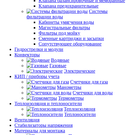
Клапана балансировочные и мембранные
Клапана предохранительные
Системы
фильтрации воды
Кабинеты умягчения воды
Магистральные фильтры
Фильтры под мойку
Сменные картриджи и засыпки
Сопутствующее оборудование
Гидрострелки и модули
Конвекторы
Водяные
Газовые
Электрические
КИП / приборы учета
Счетчики для газа
Манометры
Счетчики для воды
Термометры
Теплоизоляция и теплоносители
Теплоизоляция
Теплоносители
Вентиляция
Стабилизаторы напряжения
Материалы для монтажа