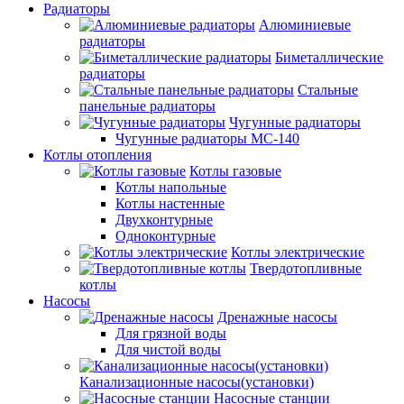
Радиаторы
Алюминиевые
радиаторы
Биметаллические
радиаторы
Стальные
панельные радиаторы
Чугунные радиаторы
Чугунные радиаторы МС-140
Котлы отопления
Котлы газовые
Котлы напольные
Котлы настенные
Двухконтурные
Одноконтурные
Котлы электрические
Твердотопливные
котлы
Насосы
Дренажные насосы
Для грязной воды
Для чистой воды
Канализационные насосы(установки)
Насосные станции