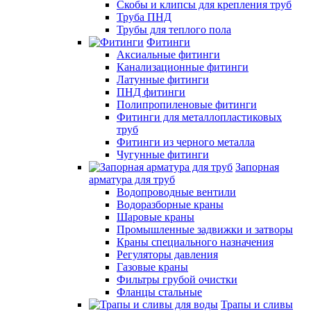
Скобы и клипсы для крепления труб
Труба ПНД
Трубы для теплого пола
Фитинги
Аксиальные фитинги
Канализационные фитинги
Латунные фитинги
ПНД фитинги
Полипропиленовые фитинги
Фитинги для металлопластиковых
труб
Фитинги из черного металла
Чугунные фитинги
Запорная
арматура для труб
Водопроводные вентили
Водоразборные краны
Шаровые краны
Промышленные задвижки и затворы
Краны специального назначения
Регуляторы давления
Газовые краны
Фильтры грубой очистки
Фланцы стальные
Трапы и сливы