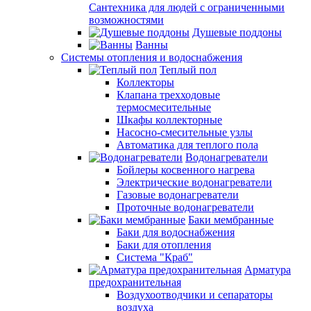
Сантехника для людей с ограниченными
возможностями
Душевые поддоны
Ванны
Системы отопления и водоснабжения
Теплый пол
Коллекторы
Клапана трехходовые
термосмесительные
Шкафы коллекторные
Насосно-смесительные узлы
Автоматика для теплого пола
Водонагреватели
Бойлеры косвенного нагрева
Электрические водонагреватели
Газовые водонагреватели
Проточные водонагреватели
Баки мембранные
Баки для водоснабжения
Баки для отопления
Система "Краб"
Арматура
предохранительная
Воздухоотводчики и сепараторы
воздуха