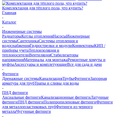
Комплектация для тёплого пола, что купить?
Главная
-
Каталог
-
Инженерные системы
Радиаторы
Котлы отопления
Насосы
Инженерные
системы
Сантехника
Системы отопления и
водоснабжения
Гидрострелки и модули
Конвекторы
КИП /
приборы учета
Теплоизоляция и
теплоносители
Вентиляция
Стабилизаторы
напряжения
Материалы для монтажа
Ремонтные хомуты и
муфты
Аксессуары и комплетующие
Все для сада и дачи
-
Фитинги
Дренажные системы
Канализация
Трубы
Фитинги
Запорная
арматура для труб
Трапы и сливы для воды
-
ПНД фитинги
Аксиальные фитинги
Канализационные фитинги
Латунные
фитинги
ПНД фитинги
Полипропиленовые фитинги
Фитинги
для металлопластиковых труб
Фитинги из черного
металла
Чугунные фитинги
-