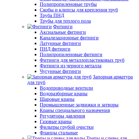
Полипропиленовые трубы
Скобы и клипсы для крепления труб
Труба ПНД
Трубы для теплого пола
Фитинги
Аксиальные фитинги
Канализационные фитинги
Латунные фитинги
ПНД фитинги
Полипропиленовые фитинги
Фитинги для металлопластиковых труб
Фитинги из черного металла
Чугунные фитинги
Запорная арматура
для труб
Водопроводные вентили
Водоразборные краны
Шаровые краны
Промышленные задвижки и затворы
Краны специального назначения
Регуляторы давления
Газовые краны
Фильтры грубой очистки
Фланцы стальные
Трапы и сливы для