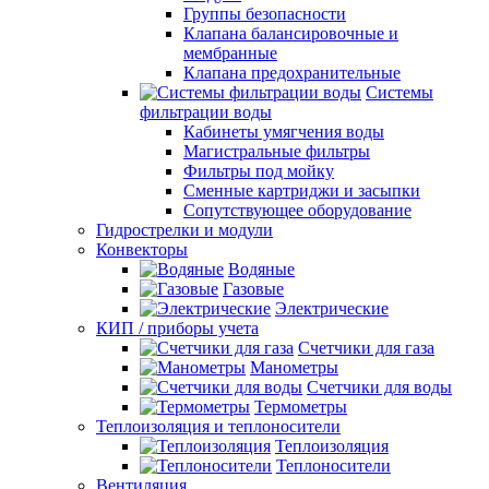
Группы безопасности
Клапана балансировочные и
мембранные
Клапана предохранительные
Системы
фильтрации воды
Кабинеты умягчения воды
Магистральные фильтры
Фильтры под мойку
Сменные картриджи и засыпки
Сопутствующее оборудование
Гидрострелки и модули
Конвекторы
Водяные
Газовые
Электрические
КИП / приборы учета
Счетчики для газа
Манометры
Счетчики для воды
Термометры
Теплоизоляция и теплоносители
Теплоизоляция
Теплоносители
Вентиляция