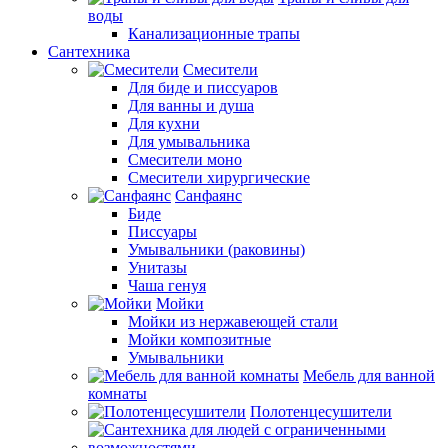
воды
Канализационные трапы
Сантехника
Смесители
Для биде и писсуаров
Для ванны и душа
Для кухни
Для умывальника
Смесители моно
Смесители хирургические
Санфаянс
Биде
Писсуары
Умывальники (раковины)
Унитазы
Чаша генуя
Мойки
Мойки из нержавеющей стали
Мойки композитные
Умывальники
Мебель для ванной
комнаты
Полотенцесушители