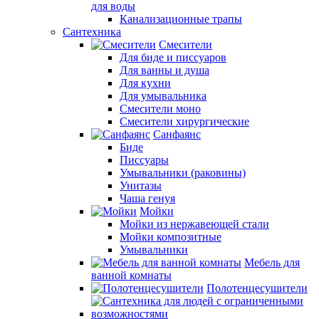
для воды
Канализационные трапы
Сантехника
Смесители
Для биде и писсуаров
Для ванны и душа
Для кухни
Для умывальника
Смесители моно
Смесители хирургические
Санфаянс
Биде
Писсуары
Умывальники (раковины)
Унитазы
Чаша генуя
Мойки
Мойки из нержавеющей стали
Мойки композитные
Умывальники
Мебель для
ванной комнаты
Полотенцесушители