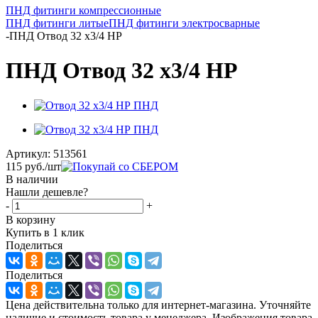
ПНД фитинги компрессионные
ПНД фитинги литые
ПНД фитинги электросварные
-
ПНД Отвод 32 х3/4 НР
ПНД Отвод 32 х3/4 НР
Артикул:
513561
115
руб.
/шт
В наличии
Нашли дешевле?
-
+
В корзину
Купить в 1 клик
Поделиться
Поделиться
Цена действительна только для интернет-магазина. Уточняйте
наличие и стоимость товара у менеджера. Изображения товара