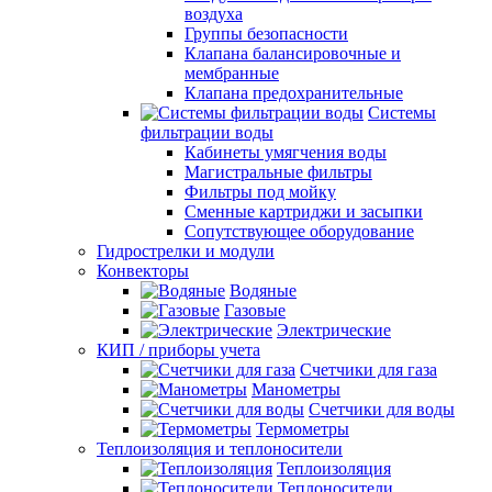
воздуха
Группы безопасности
Клапана балансировочные и
мембранные
Клапана предохранительные
Системы
фильтрации воды
Кабинеты умягчения воды
Магистральные фильтры
Фильтры под мойку
Сменные картриджи и засыпки
Сопутствующее оборудование
Гидрострелки и модули
Конвекторы
Водяные
Газовые
Электрические
КИП / приборы учета
Счетчики для газа
Манометры
Счетчики для воды
Термометры
Теплоизоляция и теплоносители
Теплоизоляция
Теплоносители