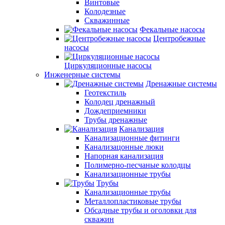
Винтовые
Колодезные
Скважинные
Фекальные насосы
Центробежные
насосы
Циркуляционные насосы
Инженерные системы
Дренажные системы
Геотекстиль
Колодец дренажный
Дождеприемники
Трубы дренажные
Канализация
Канализационные фитинги
Канализацонные люки
Напорная канализация
Полимерно-песчаные колодцы
Канализационные трубы
Трубы
Канализационные трубы
Металлопластиковые трубы
Обсадные трубы и оголовки для
скважин