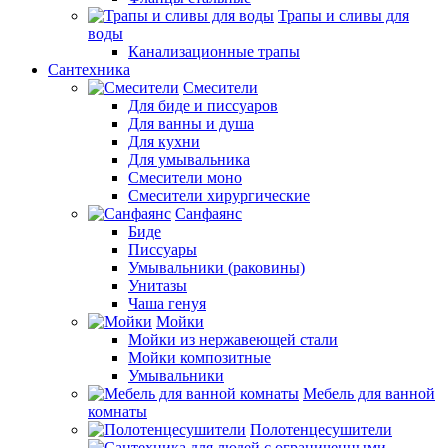
Трапы и сливы для
воды
Канализационные трапы
Сантехника
Смесители
Для биде и писсуаров
Для ванны и душа
Для кухни
Для умывальника
Смесители моно
Смесители хирургические
Санфаянс
Биде
Писсуары
Умывальники (раковины)
Унитазы
Чаша генуя
Мойки
Мойки из нержавеющей стали
Мойки композитные
Умывальники
Мебель для ванной
комнаты
Полотенцесушители