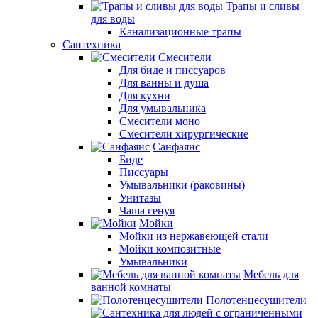
Трапы и сливы
для воды
Канализационные трапы
Сантехника
Смесители
Для биде и писсуаров
Для ванны и душа
Для кухни
Для умывальника
Смесители моно
Смесители хирургические
Санфаянс
Биде
Писсуары
Умывальники (раковины)
Унитазы
Чаша генуя
Мойки
Мойки из нержавеющей стали
Мойки композитные
Умывальники
Мебель для
ванной комнаты
Полотенцесушители