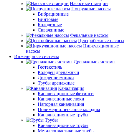
Насосные станции
Погружные насосы
Вибрационные
Винтовые
Колодезные
Скважинные
Фекальные насосы
Центробежные насосы
Циркуляционные
насосы
Инженерные системы
Дренажные системы
Геотекстиль
Колодец дренажный
Дождеприемники
Трубы дренажные
Канализация
Канализационные фитинги
Канализацонные люки
Напорная канализация
Полимерно-песчаные колодцы
Канализационные трубы
Трубы
Канализационные трубы
Металлопластиковые трубы