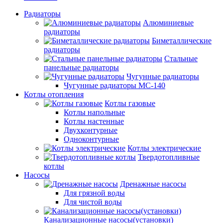
Радиаторы
Алюминиевые
радиаторы
Биметаллические
радиаторы
Стальные
панельные радиаторы
Чугунные радиаторы
Чугунные радиаторы МС-140
Котлы отопления
Котлы газовые
Котлы напольные
Котлы настенные
Двухконтурные
Одноконтурные
Котлы электрические
Твердотопливные
котлы
Насосы
Дренажные насосы
Для грязной воды
Для чистой воды
Канализационные насосы(установки)