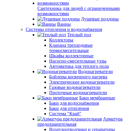
Сантехника для людей с ограниченными
возможностями
Душевые поддоны
Ванны
Системы отопления и водоснабжения
Теплый пол
Коллекторы
Клапана трехходовые
термосмесительные
Шкафы коллекторные
Насосно-смесительные узлы
Автоматика для теплого пола
Водонагреватели
Бойлеры косвенного нагрева
Электрические водонагреватели
Газовые водонагреватели
Проточные водонагреватели
Баки мембранные
Баки для водоснабжения
Баки для отопления
Система "Краб"
Арматура
предохранительная
Воздухоотводчики и сепараторы