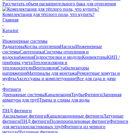
Рассчитать объем расширительного бака для отопления
Комплектация для тёплого пола, что купить?
Главная
-
Каталог
-
Инженерные системы
Радиаторы
Котлы отопления
Насосы
Инженерные
системы
Сантехника
Системы отопления и
водоснабжения
Гидрострелки и модули
Конвекторы
КИП /
приборы учета
Теплоизоляция и
теплоносители
Вентиляция
Стабилизаторы
напряжения
Материалы для монтажа
Ремонтные хомуты и
муфты
Аксессуары и комплетующие
Все для сада и дачи
-
Фитинги
Дренажные системы
Канализация
Трубы
Фитинги
Запорная
арматура для труб
Трапы и сливы для воды
-
ПНД фитинги
Аксиальные фитинги
Канализационные фитинги
Латунные
фитинги
ПНД фитинги
Полипропиленовые фитинги
Фитинги
для металлопластиковых труб
Фитинги из черного
металла
Чугунные фитинги