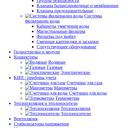
Группы безопасности
Клапана балансировочные и мембранные
Клапана предохранительные
Системы
фильтрации воды
Кабинеты умягчения воды
Магистральные фильтры
Фильтры под мойку
Сменные картриджи и засыпки
Сопутствующее оборудование
Гидрострелки и модули
Конвекторы
Водяные
Газовые
Электрические
КИП / приборы учета
Счетчики для газа
Манометры
Счетчики для воды
Термометры
Теплоизоляция и теплоносители
Теплоизоляция
Теплоносители
Вентиляция
Стабилизаторы напряжения